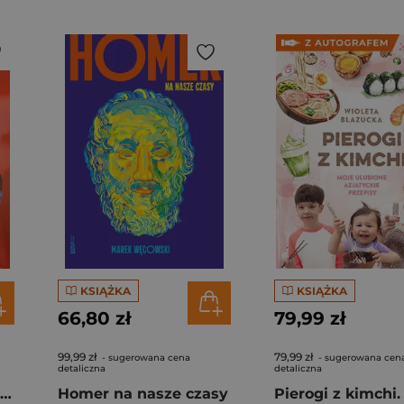
KSIĄŻKA
KSIĄŻKA
66,80 zł
79,99 zł
99,99 zł
79,99 zł
- sugerowana cena
- sugerowana cen
detaliczna
detaliczna
Rafał Majka. Zawsze z przodu. Rozmawia Tomasz Kalemba - książka z autografem
Homer na nasze czasy