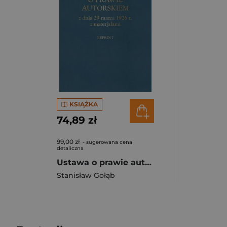
KSIĄŻKA
74,89 zł
99,00 zł
- sugerowana cena
detaliczna
Ustawa o prawie autorskim z dnia 29 marca 1926 r. z materiałami (reprint)
Stanisław Gołąb