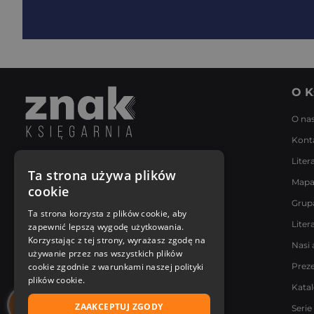
O K
O na
Kont
Liter
Napisz do nas
Ta strona używa plików
Mapa
Poniedziałek - Piątek
cookie
8:00 - 18:00
Grup
[email protected]
Ta strona korzysta z plików cookie, aby
Liter
zapewnić lepszą wygodę użytkowania.
Bądź z nami na bieżąco
Korzystając z tej strony, wyrażasz zgodę na
Nasi 
używanie przez nas wszystkich plików
cookie zgodnie z warunkami naszej polityki
Prez
plików cookie.
Kata
ZAAKCEPTUJ ZGODY
Serie