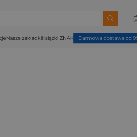
cje
Nasze zakładki
Książki ZNAK
Darmowa dostawa od 99