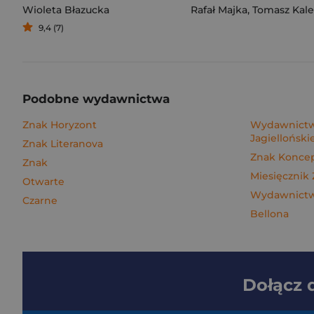
Wioleta Błazucka
Rafał Majka
,
Tomasz Kalemba
9,4 (7)
Podobne wydawnictwa
Znak Horyzont
Wydawnictw
Jagielloński
Znak Literanova
Znak Konce
Znak
Miesięcznik
Otwarte
Wydawnictwo
Czarne
Bellona
Dołącz