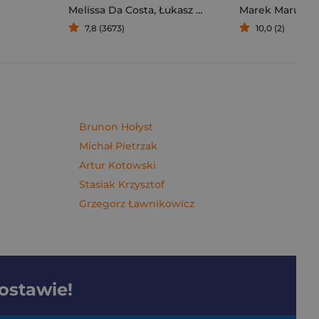
Melissa Da Costa
,
Łukasz Müller
Marek Maruszc
7,8 (3673)
10,0 (2)
Brunon Hołyst
Michał Pietrzak
Artur Kotowski
Stasiak Krzysztof
Grzegorz Ławnikowicz
dostawie!