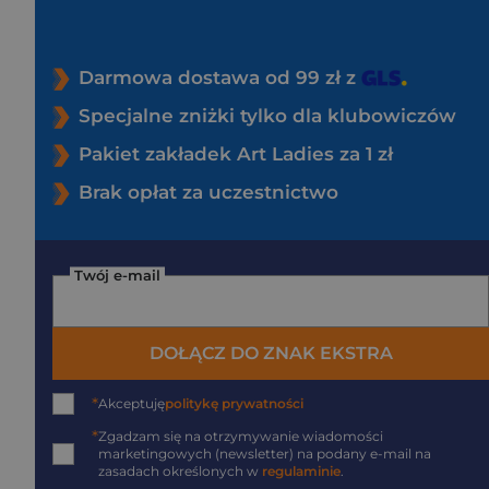
Darmowa dostawa od 99 zł z
Specjalne zniżki tylko dla klubowiczów
Pakiet zakładek Art Ladies za 1 zł
Brak opłat za uczestnictwo
Twój e-mail
DOŁĄCZ DO ZNAK EKSTRA
*
Akceptuję
politykę prywatności
*
Zgadzam się na otrzymywanie wiadomości
marketingowych (newsletter) na podany
e-mail
na
zasadach określonych w
regulaminie
.