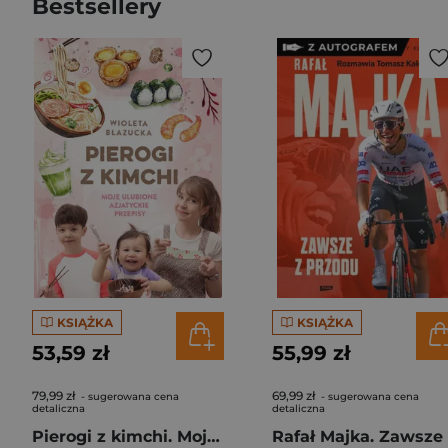
Bestsellery
KSIĄŻKA
KSIĄŻKA
53,59 zł
55,99 zł
79,99 zł
69,99 zł
- sugerowana cena
- sugerowana cena
detaliczna
detaliczna
Pierogi z kimchi. Moje ulubione azjatyckie przepisy