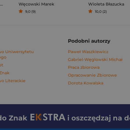
Węcowski Marek
Wioleta Błazucka
9,0 (9)
10,0 (2)
Podobni autorzy
o Uniwersytetu
Paweł Waszkiewicz
ego
Gabriel-Węglowski Michał
pt
Praca zbiorowa
 Znak
Opracowanie Zbiorowe
 Literackie
Dorota Kowalska
 do
Znak
i oszczędzaj na 