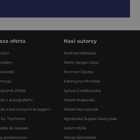
sza oferta
Nasi autorzy
ości
Andrzej Maleszka
sellery
Mario Vargas Llosa
owiedzi
Norman Davies
mocje
Katarzyna Michalak
sięcznik ZNAK
Sylwia Czubkowska
ążki z autografami
Marek Krajewski
ążki z barwionymi brzegami
Marek Maruszczak
 ks. Tischnera
Agnieszka Stążka-Gawrysiak
ładki do książek
Adam Mirek
by prezentowe
Maciej Siembieda