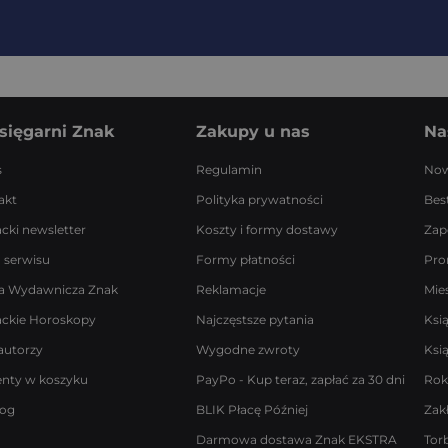
sięgarni Znak
Zakupy u nas
Na
s
Regulamin
Now
akt
Polityka prywatności
Best
acki newsletter
Koszty i formy dostawy
Zap
 serwisu
Formy płatności
Pro
a Wydawnicza Znak
Reklamacje
Mie
ackie Horoskopy
Najczęstsze pytania
Ksi
autorzy
Wygodne zwroty
Ksi
enty w koszyku
PayPo - Kup teraz, zapłać za 30 dni
Rok
log
BLIK Płacę Później
Zak
Darmowa dostawa Znak EKSTRA
Tor