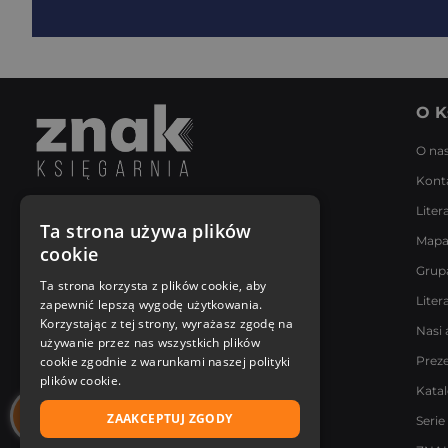
O K
O na
Kont
Liter
Napisz do nas
Ta strona używa plików
Mapa
Poniedziałek - Piątek
cookie
8:00 - 18:00
Grup
[email protected]
Ta strona korzysta z plików cookie, aby
Liter
zapewnić lepszą wygodę użytkowania.
Bądź z nami na bieżąco
Korzystając z tej strony, wyrażasz zgodę na
Nasi 
używanie przez nas wszystkich plików
cookie zgodnie z warunkami naszej polityki
Prez
plików cookie.
Kata
ZAAKCEPTUJ ZGODY
Serie