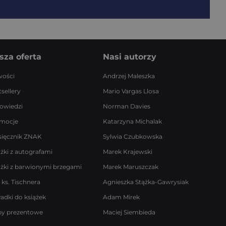
sza oferta
Nasi autorzy
ości
Andrzej Maleszka
sellery
Mario Vargas Llosa
owiedzi
Norman Davies
mocje
Katarzyna Michalak
sięcznik ZNAK
Sylwia Czubkowska
ążki z autografami
Marek Krajewski
ążki z barwionymi brzegami
Marek Maruszczak
 ks. Tischnera
Agnieszka Stążka-Gawrysiak
ładki do książek
Adam Mirek
by prezentowe
Maciej Siembieda