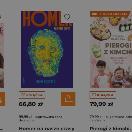
KSIĄŻKA
KSIĄŻKA
66,80 zł
79,99 zł
99,99 zł
79,99 zł
- sugerowana cena
- sugerowana cen
detaliczna
detaliczna
rogi z kimchi. Moje ulubione azjatyckie przepisy
Homer na nasze czasy