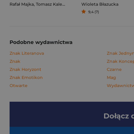
Rafał Majka
,
Tomasz Kalemba
Wioleta Błazucka
9,4 (7)
Podobne wydawnictwa
Znak Literanova
Znak Jedn
Znak
Znak Konce
Znak Horyzont
Czarne
Znak Emotikon
Mag
Otwarte
Wydawnictw
Dołącz