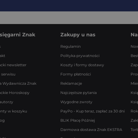
sięgarni Znak
Zakupy u nas
Na
s
Regulamin
Now
akt
Polityka prywatności
Best
acki newsletter
Koszty i formy dostawy
Zap
 serwisu
Formy płatności
Pro
a Wydawnicza Znak
Reklamacje
Mie
ackie Horoskopy
Najczęstsze pytania
Ksi
autorzy
Wygodne zwroty
Ksi
enty w koszyku
PayPo - Kup teraz, zapłać za 30 dni
Rok
log
BLIK Płacę Później
Zak
Darmowa dostawa Znak EKSTRA
Tor