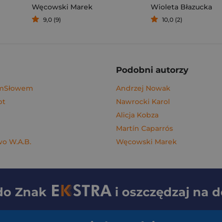
Węcowski Marek
Wioleta Błazucka
9,0 (9)
10,0 (2)
Podobni autorzy
ymSłowem
Andrzej Nowak
pt
Nawrocki Karol
Alicja Kobza
Martín Caparrós
o W.A.B.
Węcowski Marek
 do
Znak
i oszczędzaj na 