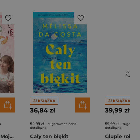
KSIĄŻKA
KSIĄŻKA
36,84 zł
39,99 zł
54,99 zł
59,99 zł
a
- sugerowana cena
- sugerowan
detaliczna
detaliczna
Pierogi z kimchi. Moje ulubione azjatyckie przepisy - książka z autografem
Cały ten błękit