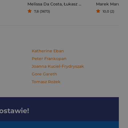
Melissa Da Costa
,
Łukasz Müller
Marek Maruszc
7,8 (3673)
10,0 (2)
Katherine Eban
Peter Frankopan
Joanna Kuciel-Frydryszak
Gore Gareth
Tomasz Rożek
dostawie!