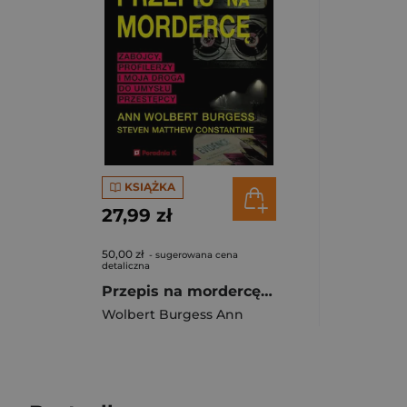
KSIĄŻKA
27,99 zł
50,00 zł
- sugerowana cena
detaliczna
Przepis na mordercę Zabójczy profilerzy i moja droga do umysłu mordercy
Wolbert Burgess Ann