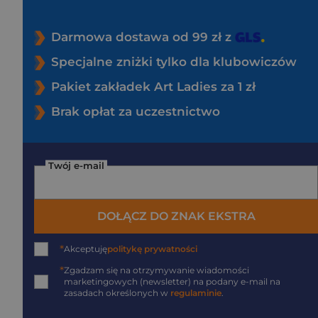
Darmowa dostawa od 99 zł z
Specjalne zniżki tylko dla klubowiczów
Pakiet zakładek Art Ladies za 1 zł
Brak opłat za uczestnictwo
Twój e-mail
DOŁĄCZ DO ZNAK EKSTRA
*
Akceptuję
politykę prywatności
*
Zgadzam się na otrzymywanie wiadomości
marketingowych (newsletter) na podany
e-mail
na
zasadach określonych w
regulaminie
.