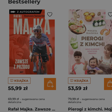
Bestsellery
KSIĄŻKA
KSIĄŻKA
55,99 zł
53,59 zł
69,99 zł
79,99 zł
- sugerowana cena
- sugerowana cena
detaliczna
detaliczna
Rafał Majka. Zawsze z przodu. Rozmawia Tomasz Kalemba - książka z autografem
Pie