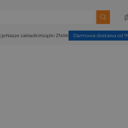
cje
Nasze zakładki
Książki ZNAK
Darmowa dostawa od 99