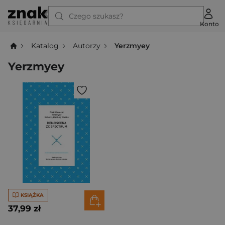
Czego szukasz?
Konto
Katalog
Autorzy
Yerzmyey
Yerzmyey
KSIĄŻKA
37,99 zł