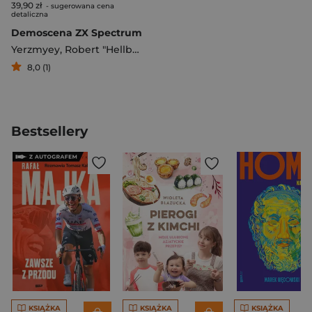
39,90 zł
- sugerowana cena
detaliczna
Demoscena ZX Spectrum
Yerzmyey
,
Robert "Hellboy" Straka
,
Marecki Piotr
8,0 (1)
Bestsellery
KSIĄŻKA
KSIĄŻKA
KSIĄŻKA