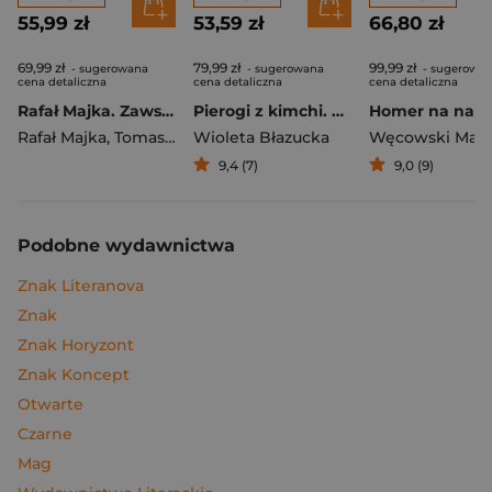
55,99 zł
53,59 zł
66,80 zł
69,99 zł
79,99 zł
99,99 zł
- sugerowana
- sugerowana
- sugerowa
cena detaliczna
cena detaliczna
cena detaliczna
Rafał Majka. Zawsze z przodu. Rozmawia Tomasz Kalemba - książka z autografem
Pierogi z kimchi. Moje ulubione azjatyckie przepisy
Rafał Majka
,
Tomasz Kalemba
Wioleta Błazucka
Węcowski Mar
9,4 (7)
9,0 (9)
Podobne wydawnictwa
Znak Literanova
Znak
Znak Horyzont
Znak Koncept
Otwarte
Czarne
Mag