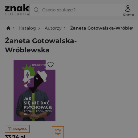
Czego szukasz?
Konto
Katalog
Autorzy
Żaneta Gotowalska-Wróblew
Żaneta Gotowalska-
Wróblewska
KSIĄŻKA
33,74 zł