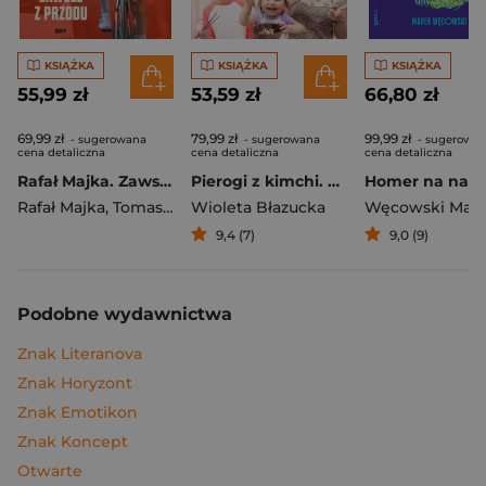
KSIĄŻKA
KSIĄŻKA
KSIĄŻKA
55,99 zł
53,59 zł
66,80 zł
69,99 zł
79,99 zł
99,99 zł
- sugerowana
- sugerowana
- sugerowa
cena detaliczna
cena detaliczna
cena detaliczna
Rafał Majka. Zawsze z przodu. Rozmawia Tomasz Kalemba - książka z autografem
Pierogi z kimchi. Moje ulubione azjatyckie przepisy
Rafał Majka
,
Tomasz Kalemba
Wioleta Błazucka
Węcowski Mar
9,4 (7)
9,0 (9)
Podobne wydawnictwa
Znak Literanova
Znak Horyzont
Znak Emotikon
Znak Koncept
Otwarte