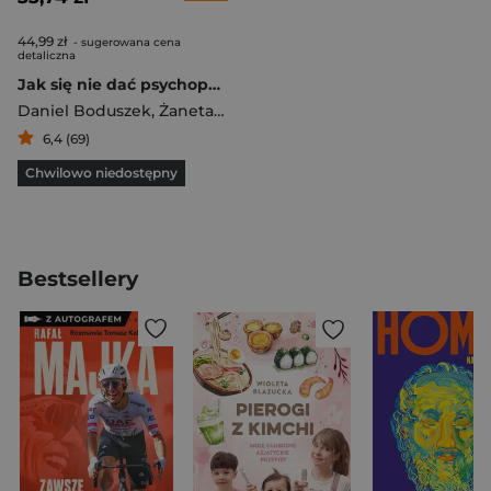
44,99 zł
- sugerowana cena
detaliczna
Jak się nie dać psychopacie? Poznaj jego metody
Daniel Boduszek
,
Żaneta Gotowalska-Wróblewska
6,4 (69)
Chwilowo niedostępny
Bestsellery