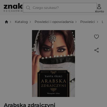
Czego szukasz?
Konto
Katalog
Powieści i opowiadania
Powieści
Li
Arabska zdrajczyni