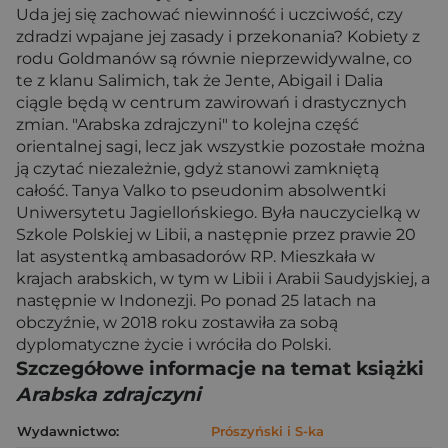
Uda jej się zachować niewinność i uczciwość, czy
zdradzi wpajane jej zasady i przekonania? Kobiety z
rodu Goldmanów są równie nieprzewidywalne, co
te z klanu Salimich, tak że Jente, Abigail i Dalia
ciągle będą w centrum zawirowań i drastycznych
zmian. "Arabska zdrajczyni" to kolejna część
orientalnej sagi, lecz jak wszystkie pozostałe można
ją czytać niezależnie, gdyż stanowi zamkniętą
całość. Tanya Valko to pseudonim absolwentki
Uniwersytetu Jagiellońskiego. Była nauczycielką w
Szkole Polskiej w Libii, a następnie przez prawie 20
lat asystentką ambasadorów RP. Mieszkała w
krajach arabskich, w tym w Libii i Arabii Saudyjskiej, a
następnie w Indonezji. Po ponad 25 latach na
obczyźnie, w 2018 roku zostawiła za sobą
dyplomatyczne życie i wróciła do Polski.
Szczegółowe informacje na temat książki
Arabska zdrajczyni
Wydawnictwo:
Prószyński i S-ka