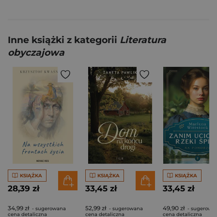
Inne książki z kategorii
Literatura
obyczajowa
KSIĄŻKA
KSIĄŻKA
KSIĄŻKA
28,39 zł
33,45 zł
33,45 zł
34,99 zł
52,99 zł
49,90 zł
- sugerowana
- sugerowana
- sugerowa
cena detaliczna
cena detaliczna
cena detaliczna