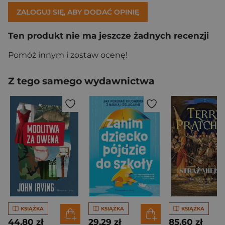
ZALOGUJ SIĘ, ABY DODAĆ OPINIĘ
Ten produkt nie ma jeszcze żadnych recenzji
Pomóż innym i zostaw ocenę!
Z tego samego wydawnictwa
KSIĄŻKA
KSIĄŻKA
KSIĄŻKA
44,80 zł
29,29 zł
85,60 zł