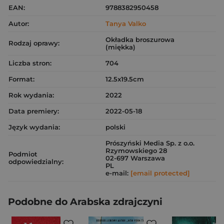
EAN:
9788382950458
Autor:
Tanya Valko
Okładka broszurowa
Rodzaj oprawy:
(miękka)
Liczba stron:
704
Format:
12.5x19.5cm
Rok wydania:
2022
Data premiery:
2022-05-18
Język wydania:
polski
Prószyński Media Sp. z o.o.
Rzymowskiego 28
Podmiot
02-697 Warszawa
odpowiedzialny:
PL
e-mail:
[email protected]
Podobne do Arabska zdrajczyni