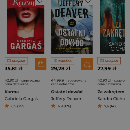
KSIĄŻKA
KSIĄŻKA
KSIĄŻKA
35,81 zł
29,28 zł
27,99 zł
42,90 zł
44,99 zł
42,90 zł
- sugerowana
- sugerowana
- sugerowa
cena detaliczna
cena detaliczna
cena detaliczna
Karma
Ostatni dowód
Za zakrętem
Gabriela Gargaś
Jeffery Deaver
Sandra Cicha
6,5 (299)
6,9 (176)
7,6 (142)