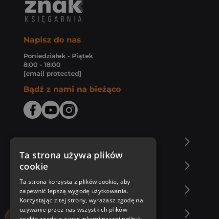
Napisz do nas
Poniedziałek - Piątek
8:00 - 18:00
[email protected]
Bądź z nami na bieżąco
O Księgarni Znak
Ta strona używa plików
cookie
Zakupy u nas
Ta strona korzysta z plików cookie, aby
Nasza oferta
zapewnić lepszą wygodę użytkowania.
Korzystając z tej strony, wyrażasz zgodę na
używanie przez nas wszystkich plików
Nasi autorzy
cookie zgodnie z warunkami naszej polityki