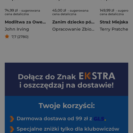
74,99 zł
45,00 zł
149,99 zł
- sugerowana
- sugerowana
- sugerowa
cena detaliczna
cena detaliczna
cena detaliczna
Modlitwa za Owena
Zanim dziecko pójdzie do szkoły
John Irving
Opracowanie Zbiorowe
Terry Pratchett
7,7 (2780)
Dołącz do
Znak
i oszczędzaj na dostawie!
Twoje korzyści:
Darmowa dostawa od 99 zł z
Specjalne zniżki tylko dla klubowiczów