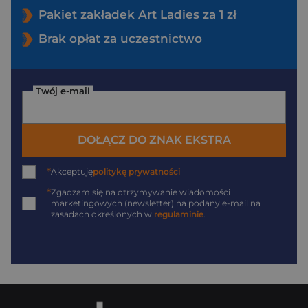
Pakiet zakładek Art Ladies za 1 zł
Brak opłat za uczestnictwo
Twój e-mail
DOŁĄCZ DO ZNAK EKSTRA
*
Akceptuję
politykę prywatności
*
Zgadzam się na otrzymywanie wiadomości
marketingowych (newsletter) na podany
e-mail
na
zasadach określonych w
regulaminie
.