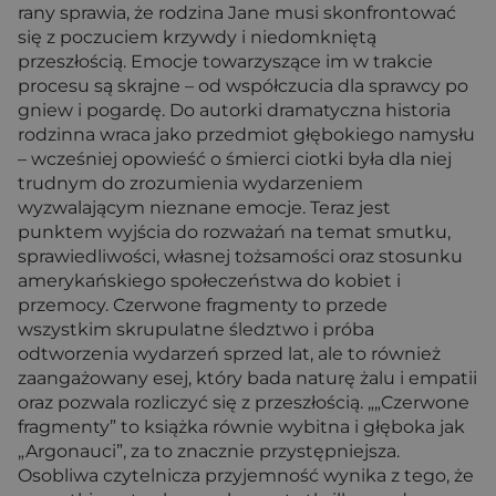
rany sprawia, że rodzina Jane musi skonfrontować
się z poczuciem krzywdy i niedomkniętą
przeszłością. Emocje towarzyszące im w trakcie
procesu są skrajne – od współczucia dla sprawcy po
gniew i pogardę. Do autorki dramatyczna historia
rodzinna wraca jako przedmiot głębokiego namysłu
– wcześniej opowieść o śmierci ciotki była dla niej
trudnym do zrozumienia wydarzeniem
wyzwalającym nieznane emocje. Teraz jest
punktem wyjścia do rozważań na temat smutku,
sprawiedliwości, własnej tożsamości oraz stosunku
amerykańskiego społeczeństwa do kobiet i
przemocy. Czerwone fragmenty to przede
wszystkim skrupulatne śledztwo i próba
odtworzenia wydarzeń sprzed lat, ale to również
zaangażowany esej, który bada naturę żalu i empatii
oraz pozwala rozliczyć się z przeszłością. „„Czerwone
fragmenty” to książka równie wybitna i głęboka jak
„Argonauci”, za to znacznie przystępniejsza.
Osobliwa czytelnicza przyjemność wynika z tego, że