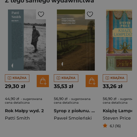
Z tego samego wydawnictwa
KSIĄŻKA
KSIĄŻKA
KSIĄŻKA
29,30 zł
35,53 zł
33,26 zł
44,90 zł
56,90 zł
56,90 zł
- sugerowana
- sugerowana
- sugerowa
cena detaliczna
cena detaliczna
cena detaliczna
Rok Małpy wyd. 2
Syrop z piołunu. Wygnani w akcji „Wisła” wyd. 3
Książę Lamped
Patti Smith
Paweł Smoleński
Steven Price
6,1 (16)