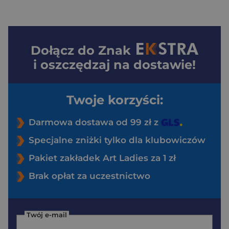
Dołącz do
Znak
i oszczędzaj na dostawie!
Twoje korzyści:
Darmowa dostawa od 99 zł z
Specjalne zniżki tylko dla klubowiczów
Pakiet zakładek Art Ladies za 1 zł
Brak opłat za uczestnictwo
Twój e-mail