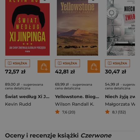
KSIĄŻKA
KSIĄŻKA
KSIĄŻKA
72,57 zł
42,81 zł
30,47 zł
89,00 zł
69,99 zł
54,99 zł
- sugerowana
- sugerowana
- sugerowa
cena detaliczna
cena detaliczna
cena detaliczna
Świat według Xi Jinpinga. Jak Chiny zmieniają globalny porządek
Yellowstone. Biografia parku
Kevin Rudd
Wilson Randall K.
Małgorzata Węg
7,6 (20)
8,1 (132)
Oceny i recenzje książki
Czerwone