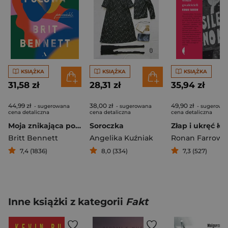
KSIĄŻKA
KSIĄŻKA
KSIĄŻKA
31,58 zł
28,31 zł
35,94 zł
44,99 zł
38,00 zł
49,90 zł
- sugerowana
- sugerowana
- sugerowa
cena detaliczna
cena detaliczna
cena detaliczna
Moja znikająca połowa
Soroczka
Britt Bennett
Angelika Kuźniak
Ronan Farrow
7,4 (1836)
8,0 (334)
7,3 (527)
Inne książki z kategorii
Fakt