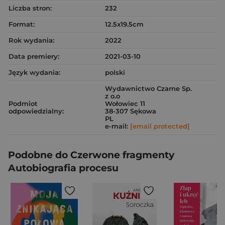
Liczba stron:
232
Format:
12.5x19.5cm
Rok wydania:
2022
Data premiery:
2021-03-10
Język wydania:
polski
Wydawnictwo Czarne Sp.
z o.o
Podmiot
Wołowiec 11
odpowiedzialny:
38-307 Sękowa
PL
e-mail:
[email protected]
Podobne do Czerwone fragmenty
Autobiografia procesu