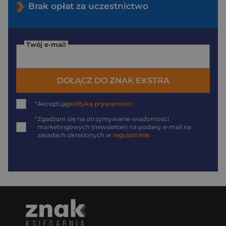
Brak opłat za uczestnictwo
Twój e-mail
DOŁĄCZ DO ZNAK EKSTRA
*
Akceptuję
politykę prywatności
*
Zgadzam się na otrzymywanie wiadomości
marketingowych (newsletter) na podany
e-mail
na
zasadach określonych w
regulaminie
.