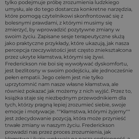
tylko podejmuje próbę zrozumienia ludzkiego
umysłu, ale do tego dostarcza konkretne narzędzia,
które pomogą czytelnikowi skonfrontować się z
bolesnymi prawdami, z którymi musimy się
zmierzyć, by wprowadzić pozytywne zmiany w
swoim życiu. Zapisane sesje terapeutyczne służą
jako praktyczne przykłady, które ukazują, jak nasza
percepcja rzeczywistości jest często zniekształcona
przez ukryte kłamstwa, którymi się żywi.
Frederickson nie boi się wywoływać dyskomfortu,
jest bezlitosny w swoim podejściu, ale jednocześnie
pełen empatii. Jego celem jest nie tylko
uprzytomnić nam nasze własne kłamstwa, ale
również pokazać jak możemy z nich wyjść. Przez to,
książka staje się niezbędnym przewodnikiem dla
tych, którzy pragną lepiej zrozumieć siebie, swoje
emocje i motywacje. ""Kłamstwa, którymi żyjemy""
jest zdecydowanie pozycją, która może przynieść
trwałe zmiany w naszym życiu. Frederickson
prowadzi nas przez proces zrozumienia, jak
kłamstwa i iluzje wpływają na naszą codzienność, a