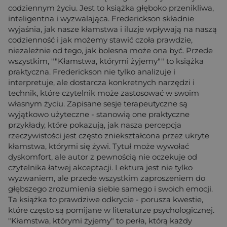
codziennym życiu. Jest to książka głęboko przenikliwa,
inteligentna i wyzwalająca. Frederickson składnie
wyjaśnia, jak nasze kłamstwa i iluzje wpływają na naszą
codzienność i jak możemy stawić czoła prawdzie,
niezależnie od tego, jak bolesna może ona być. Przede
wszystkim, ""Kłamstwa, którymi żyjemy"" to książka
praktyczna. Frederickson nie tylko analizuje i
interpretuje, ale dostarcza konkretnych narzędzi i
technik, które czytelnik może zastosować w swoim
własnym życiu. Zapisane sesje terapeutyczne są
wyjątkowo użyteczne - stanowią one praktyczne
przykłady, które pokazują, jak nasza percepcja
rzeczywistości jest często zniekształcona przez ukryte
kłamstwa, którymi się żywi. Tytuł może wywołać
dyskomfort, ale autor z pewnością nie oczekuje od
czytelnika łatwej akceptacji. Lektura jest nie tylko
wyzwaniem, ale przede wszystkim zaproszeniem do
głębszego zrozumienia siebie samego i swoich emocji.
Ta książka to prawdziwe odkrycie - porusza kwestie,
które często są pomijane w literaturze psychologicznej.
"Kłamstwa, którymi żyjemy" to perła, którą każdy