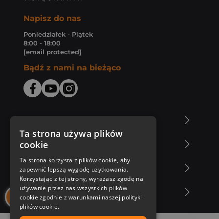
Napisz do nas
Poniedziałek - Piątek
8:00 - 18:00
[email protected]
Bądź z nami na bieżąco
O Księgarni Znak
Ta strona używa plików
cookie
Zakupy u nas
Ta strona korzysta z plików cookie, aby
Nasza oferta
zapewnić lepszą wygodę użytkowania.
Korzystając z tej strony, wyrażasz zgodę na
używanie przez nas wszystkich plików
Nasi autorzy
cookie zgodnie z warunkami naszej polityki
plików cookie.