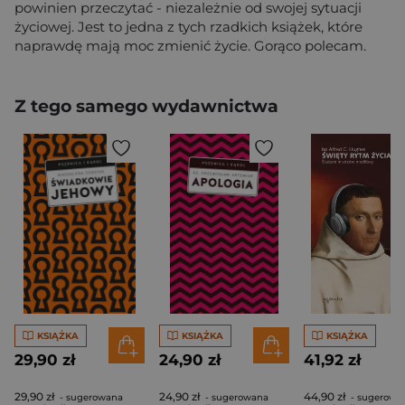
powinien przeczytać - niezależnie od swojej sytuacji
życiowej. Jest to jedna z tych rzadkich książek, które
naprawdę mają moc zmienić życie. Gorąco polecam.
Z tego samego wydawnictwa
KSIĄŻKA
KSIĄŻKA
KSIĄŻKA
29,90 zł
24,90 zł
41,92 zł
29,90 zł
24,90 zł
44,90 zł
- sugerowana
- sugerowana
- sugerowa