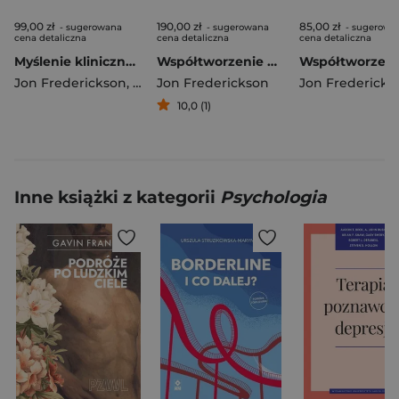
99,00 zł
190,00 zł
85,00 zł
- sugerowana
- sugerowana
- sugerowa
cena detaliczna
cena detaliczna
cena detaliczna
Myślenie kliniczne w psychoterapii. Czym jest, czemu służy oraz dlaczego i jak go nauczamy
Współtworzenie bezpieczeństwa Leczenie pacjenta z kruchą strukturą charakteru
Jon Frederickson
,
Cierpiałkowska Lidia
Jon Frederickson
Jon Fredericks
10,0 (1)
Inne książki z kategorii
Psychologia