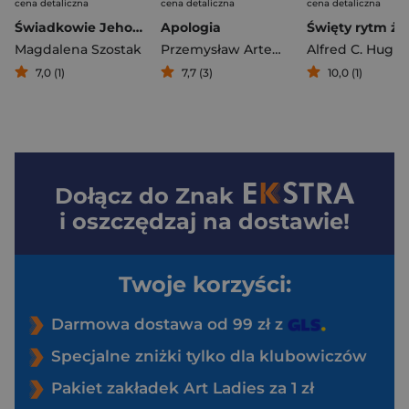
cena detaliczna
cena detaliczna
cena detaliczna
Świadkowie Jehowy
Apologia
Magdalena Szostak
Przemysław Artemiuk
Alfred C. Hugh
7,0 (1)
7,7 (3)
10,0 (1)
Dołącz do
Znak
i oszczędzaj na dostawie!
Twoje korzyści:
Darmowa dostawa od 99 zł z
Specjalne zniżki tylko dla klubowiczów
Pakiet zakładek Art Ladies za 1 zł