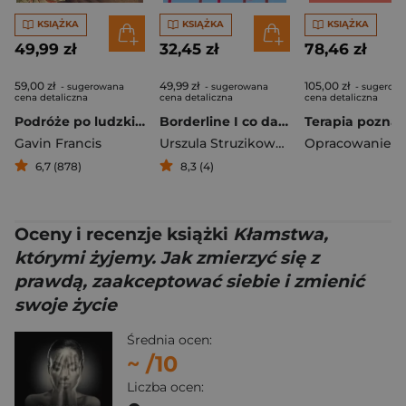
KSIĄŻKA
KSIĄŻKA
KSIĄŻKA
49,99 zł
32,45 zł
78,46 zł
59,00 zł
49,99 zł
105,00 zł
- sugerowana
- sugerowana
- sugerow
cena detaliczna
cena detaliczna
cena detaliczna
Podróże po ludzkim ciele
Borderline I co dalej
Gavin Francis
Urszula Struzikowska-Marynicz
6,7 (878)
8,3 (4)
Oceny i recenzje książki
Kłamstwa,
którymi żyjemy. Jak zmierzyć się z
prawdą, zaakceptować siebie i zmienić
swoje życie
Średnia ocen:
~
/10
Liczba ocen: