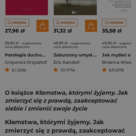
KSIĄŻKA
KSIĄŻKA
KSIĄŻKA
27,96 zł
31,32 zł
35,58 zł
39,90 zł
49,90 zł
49,90 zł
- sugerowana
- sugerowana
- sugerowa
cena detaliczna
cena detaliczna
cena detaliczna
Patologia duchowości Od niezdrowej religijności do dojrzałej wiary
Zaburzony umysł Co nietypowe mózgi mówią o nas samych
Grzywocz Krzysztof
Eric Kandell
Brianna Wiest
8,1 (226)
7,5 (774)
6,9 (579)
O książce
Kłamstwa, którymi żyjemy. Jak
zmierzyć się z prawdą, zaakceptować
siebie i zmienić swoje życie
Kłamstwa, którymi żyjemy. Jak
zmierzyć się z prawdą, zaakceptować