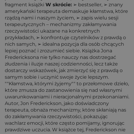
fragment książki
W skrócie:
➢ bestseller, ➢ znany
amerykański terapeuta demaskuje kłamstwa, które
rządzą nami i naszym życiem, ➢ zapis wielu sesji
terapeutycznych – mechanizmy zakłamywania
rzeczywistości ukazane na konkretnych
przykładach, ➢ konfrontuje czytelników z prawdą o
nich samych, ➢ idealna pozycja dla osób chcących
lepiej poznać i zrozumieć siebie. Książka Jona
Fredericksona nie tylko nauczy nas dostrzegać
złudzenia i iluzje naszej codzienności, lecz także
dostarczy wskazówek, jak zmierzyć się z prawdą o
samym sobie i uczynić swoje życie lepszym.
""Kłamstwa, którymi żyjemy"" to przełomowe dzieło,
które zmusza do zastanowienia się nad własnymi
uwarunkowaniami i nieracjonalnymi przekonaniami.
Autor, Jon Frederickson, jako doświadczony
terapeuta, obnaża mechanizmy, które skłaniają nas
do zakłamywania rzeczywistości, pokazując
wachlarz emocji, które często pomijamy, ignorując
prawdziwe uczucia. W książce tej, Frederickson nie