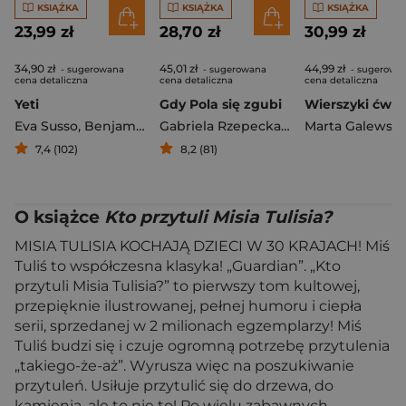
KSIĄŻKA
KSIĄŻKA
KSIĄŻKA
23,99 zł
28,70 zł
30,99 zł
34,90 zł
45,01 zł
44,99 zł
- sugerowana
- sugerowana
- sugerowa
cena detaliczna
cena detaliczna
cena detaliczna
Yeti
Gdy Pola się zgubi
Eva Susso
,
Benjamin Chaud
Gabriela Rzepecka-Weiss
7,4 (102)
8,2 (81)
O książce
Kto przytuli Misia Tulisia?
MISIA TULISIA KOCHAJĄ DZIECI W 30 KRAJACH! Miś
Tuliś to współczesna klasyka! „Guardian”. „Kto
przytuli Misia Tulisia?” to pierwszy tom kultowej,
przepięknie ilustrowanej, pełnej humoru i ciepła
serii, sprzedanej w 2 milionach egzemplarzy! Miś
Tuliś budzi się i czuje ogromną potrzebę przytulenia
„takiego-że-aż”. Wyrusza więc na poszukiwanie
przytuleń. Usiłuje przytulić się do drzewa, do
kamienia, ale to nie to! Po wielu zabawnych