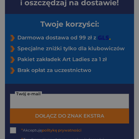
i oszczędzaj na dostawie!
Twoje korzyści:
Darmowa dostawa od 99 zł z
Specjalne zniżki tylko dla klubowiczów
Pakiet zakładek Art Ladies za 1 zł
Brak opłat za uczestnictwo
Twój e-mail
DOŁĄCZ DO ZNAK EKSTRA
*
Akceptuję
politykę prywatności