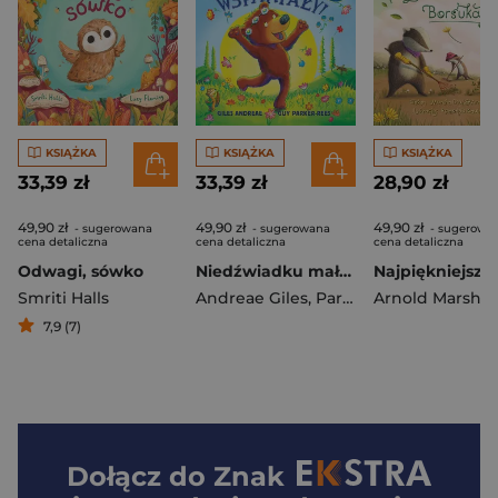
KSIĄŻKA
KSIĄŻKA
KSIĄŻKA
33,39 zł
33,39 zł
28,90 zł
49,90 zł
49,90 zł
49,90 zł
- sugerowana
- sugerowana
- sugerowa
cena detaliczna
cena detaliczna
cena detaliczna
Odwagi, sówko
Niedźwiadku mały, jesteś wspaniały!
Smriti Halls
Andreae Giles
,
Parker-Rees Guy
7,9 (7)
Dołącz do
Znak