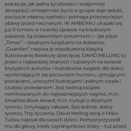
pokazuje, jak pełna życzliwości i wzajemnej
akceptacji umiejętność bycia w grupie daje radość,
poczucie własnej wartości i pomaga przezwyciężyć
obawy przed nieznanym. W AMBERKU ukazało się
już 9 tomów w twardej oprawie na kredowym
papierze. Są znakomitym prezentem i – jak pisze
„Times” – idealnymi książkami na dobranoc.
„Guardian” nazywa je współczesną klasyką
ilustrowanej literatury dziecięcej. DAVID MELLING to
jeden z najbardziej znanych i lubianych na świecie
brytyjskich autorów i ilustratorów książek dla dzieci,
wyróżniających się poczuciem humoru, ujmującymi
postaciami, uroczymi ilustracjami i pełnym ciepła i
czułości przesłaniem. Jest twórcą książek
nominowanych do najważniejszych nagród, m.in.
Smarties Book Award, m.in. trylogii o dzielnym
rycerzu: Umykający całusek, Śpij dobrze, dobry
rycerzu, Trzy życzenia. David Melling serię o Misiu
Tulisiu napisał dla swoich dzieci. Pomysł przyszedł
mu do głowy, kiedy czytał synkowi, który – tuż przed