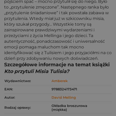
pójściem spać – mocno przytulił się do niego. Było
to „przytulenie zmęczone”. Następnego ranka było
„przytulenie śniadaniowe” i tak powstała zabawa w
przytulenia. Wtedy miał już w szkicowniku misia,
który szukał przygody… Wszystkie tomy są
zainspirowane prawdziwymi wydarzeniami i
przeżyciami z życia Mellinga i jego dzieci. Ta
autentyczność, ponadczasowość i uniwersalność
emocji pomaga maluchom tak mocno
identyfikować się z Tulisiem i jego przyjaciółmi na co
dzień przy zdobywaniu nowych doświadczeń.
Szczegółowe informacje na temat książki
Kto przytuli Misia Tulisia?
Wydawnictwo:
Amberek
EAN:
9788324173471
Autor:
David Melling
Okładka broszurowa
Rodzaj oprawy:
(miękka)