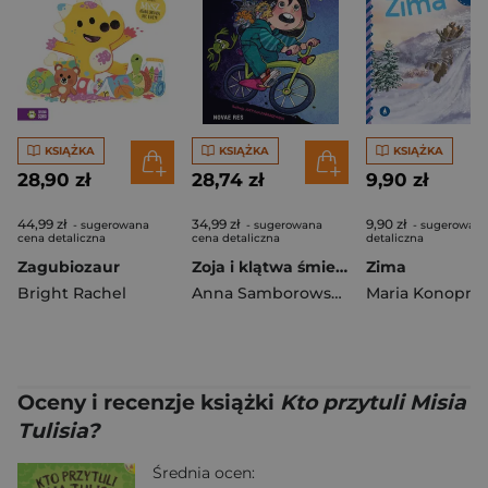
KSIĄŻKA
KSIĄŻKA
KSIĄŻKA
28,90 zł
28,74 zł
9,90 zł
44,99 zł
34,99 zł
9,90 zł
- sugerowana
- sugerowana
- sugerowana
cena detaliczna
cena detaliczna
detaliczna
Zagubiozaur
Zoja i klątwa śmierdziołków
Zima
Bright Rachel
Anna Samborowska
Maria Konopni
Oceny i recenzje książki
Kto przytuli Misia
Tulisia?
Średnia ocen: