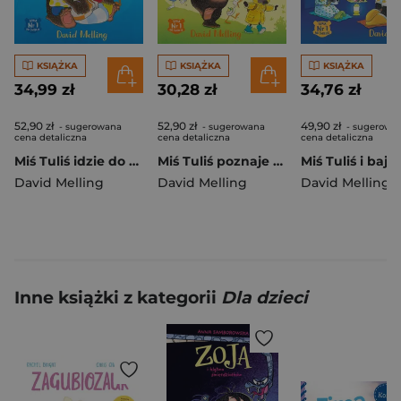
KSIĄŻKA
KSIĄŻKA
KSIĄŻKA
34,99 zł
30,28 zł
34,76 zł
52,90 zł
52,90 zł
49,90 zł
- sugerowana
- sugerowana
- sugerowa
cena detaliczna
cena detaliczna
cena detaliczna
Miś Tuliś idzie do przedszkola wyd. 2
Miś Tuliś poznaje przyrodę wyd. 2026
David Melling
David Melling
David Melling
Inne książki z kategorii
Dla dzieci