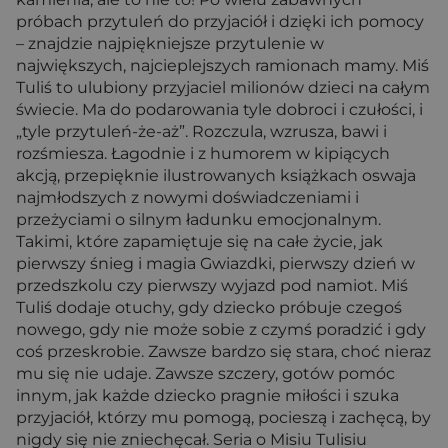
próbach przytuleń do przyjaciół i dzięki ich pomocy
– znajdzie najpiękniejsze przytulenie w
największych, najcieplejszych ramionach mamy. Miś
Tuliś to ulubiony przyjaciel milionów dzieci na całym
świecie. Ma do podarowania tyle dobroci i czułości, i
„tyle przytuleń-że-aż”. Rozczula, wzrusza, bawi i
rozśmiesza. Łagodnie i z humorem w kipiących
akcją, przepięknie ilustrowanych książkach oswaja
najmłodszych z nowymi doświadczeniami i
przeżyciami o silnym ładunku emocjonalnym.
Takimi, które zapamiętuje się na całe życie, jak
pierwszy śnieg i magia Gwiazdki, pierwszy dzień w
przedszkolu czy pierwszy wyjazd pod namiot. Miś
Tuliś dodaje otuchy, gdy dziecko próbuje czegoś
nowego, gdy nie może sobie z czymś poradzić i gdy
coś przeskrobie. Zawsze bardzo się stara, choć nieraz
mu się nie udaje. Zawsze szczery, gotów pomóc
innym, jak każde dziecko pragnie miłości i szuka
przyjaciół, którzy mu pomogą, pocieszą i zachęcą, by
nigdy się nie zniechęcał. Seria o Misiu Tulisiu