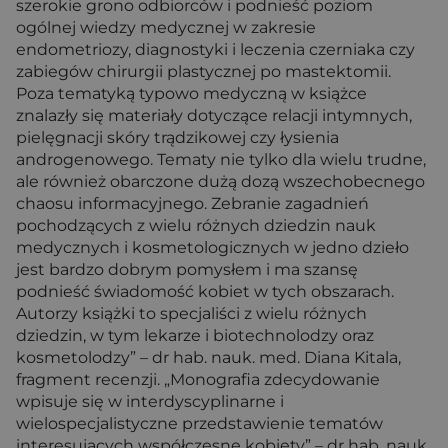
szerokie grono odbiorców i podnieść poziom
ogólnej wiedzy medycznej w zakresie
endometriozy, diagnostyki i leczenia czerniaka czy
zabiegów chirurgii plastycznej po mastektomii.
Poza tematyką typowo medyczną w książce
znalazły się materiały dotyczące relacji intymnych,
pielęgnacji skóry trądzikowej czy łysienia
androgenowego. Tematy nie tylko dla wielu trudne,
ale również obarczone dużą dozą wszechobecnego
chaosu informacyjnego. Zebranie zagadnień
pochodzących z wielu różnych dziedzin nauk
medycznych i kosmetologicznych w jedno dzieło
jest bardzo dobrym pomysłem i ma szansę
podnieść świadomość kobiet w tych obszarach.
Autorzy książki to specjaliści z wielu różnych
dziedzin, w tym lekarze i biotechnolodzy oraz
kosmetolodzy” – dr hab. nauk. med. Diana Kitala,
fragment recenzji. „Monografia zdecydowanie
wpisuje się w interdyscyplinarne i
wielospecjalistyczne przedstawienie tematów
interesujących współczesne kobiety” – dr hab. nauk.