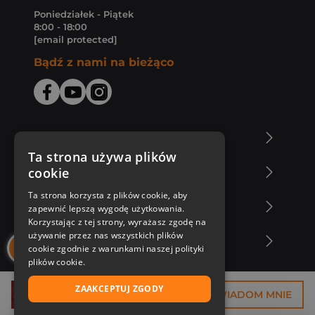
Poniedziałek - Piątek
8:00 - 18:00
[email protected]
Bądź z nami na bieżąco
O Księgarni Znak
Ta strona używa plików
cookie
Zakupy u nas
Ta strona korzysta z plików cookie, aby
Nasza oferta
zapewnić lepszą wygodę użytkowania.
Korzystając z tej strony, wyrażasz zgodę na
używanie przez nas wszystkich plików
Nasi autorzy
cookie zgodnie z warunkami naszej polityki
plików cookie.
ZAAKCEPTUJ ZGODY
52,50 zł
POWIADOM MNIE