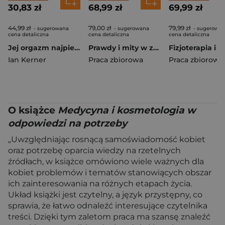
30,83 zł
68,99 zł
69,99 zł
44,99 zł
79,00 zł
79,99 zł
- sugerowana
- sugerowana
- sugerowa
cena detaliczna
cena detaliczna
cena detaliczna
Jej orgazm najpierw. Jak zadowolić kobietę wyd. 2025
Prawdy i mity w zarządzaniu prywatną i publiczną placówką medyczną
Ian Kerner
Praca zbiorowa
Praca zbiorowa
O książce
Medycyna i kosmetologia w
odpowiedzi na potrzeby
„Uwzględniając rosnącą samoświadomość kobiet
oraz potrzebę oparcia wiedzy na rzetelnych
źródłach, w książce omówiono wiele ważnych dla
kobiet problemów i tematów stanowiących obszar
ich zainteresowania na różnych etapach życia.
Układ książki jest czytelny, a język przystępny, co
sprawia, że łatwo odnaleźć interesujące czytelnika
treści. Dzięki tym zaletom praca ma szansę znaleźć