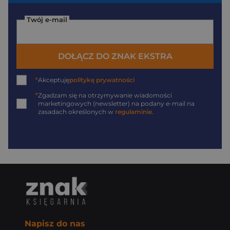
Twój e-mail
DOŁĄCZ DO ZNAK EKSTRA
*
Akceptuję
politykę prywatności
*
Zgadzam się na otrzymywanie wiadomości
marketingowych (newsletter) na podany
e-mail
na
zasadach określonych w
regulaminie
.
Napisz do nas