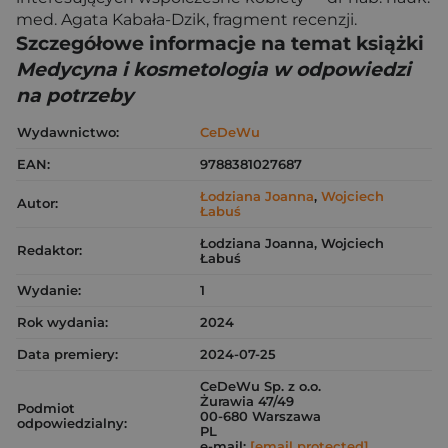
med. Agata Kabała-Dzik, fragment recenzji.
Szczegółowe informacje na temat książki
Medycyna i kosmetologia w odpowiedzi
na potrzeby
Wydawnictwo:
CeDeWu
EAN:
9788381027687
Łodziana Joanna
,
Wojciech
Autor:
Łabuś
Łodziana Joanna, Wojciech
Redaktor:
Łabuś
Wydanie:
1
Rok wydania:
2024
Data premiery:
2024-07-25
CeDeWu Sp. z o.o.
Żurawia 47/49
Podmiot
00-680 Warszawa
odpowiedzialny:
PL
e-mail:
[email protected]