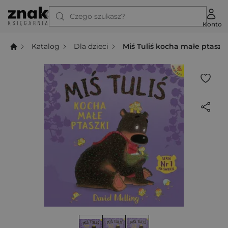
Czego szukasz?
Konto
Katalog
Dla dzieci
Miś Tuliś kocha małe ptaszk