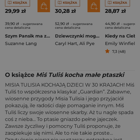
KSIĄŻKA
KSIĄŻKA
KSIĄŻKA
29,99 zł
30,28 zł
28,87 zł
39,90 zł
52,90 zł
44,90 zł
- sugerowana
- sugerowana
- sugerowa
cena detaliczna
cena detaliczna
cena detaliczna
Szym Pansik ma zły humor
Dziewczynki mogą wszystko
Suzanne Lang
Caryl Hart
,
Ali Pye
7,3 (48)
O książce
Miś Tuliś kocha małe ptaszki
MISIA TULISIA KOCHAJĄ DZIECI W 30 KRAJACH! Miś
Tuliś to współczesna klasyka! „Guardian”. Zabawne,
wiosenne przygody Misia Tulisia i jego przyjaciół
pokazują, ile radości daje pomaganie innym. Miś
Tuliś liczy swoje wiosenne skarby. Aż tu nagle spada
coś z nieba… To ptasie gniazdo pełne jajeczek.
Zawsze życzliwy i pomocny Tuliś proponuje, że
zaopiekuje się nimi. Ale to nie takie proste…
Przytulenie nieraz nie wystarczy, potrzebna jest