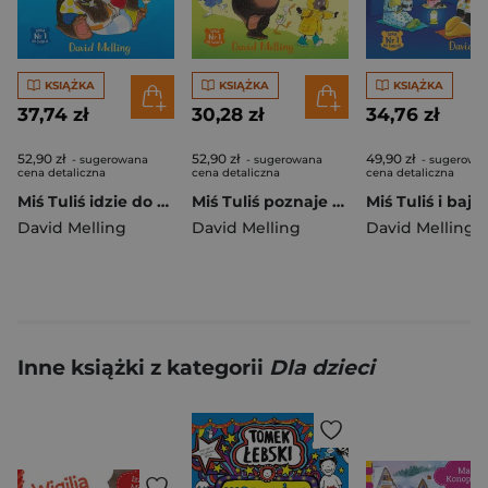
KSIĄŻKA
KSIĄŻKA
KSIĄŻKA
37,74 zł
30,28 zł
34,76 zł
52,90 zł
52,90 zł
49,90 zł
- sugerowana
- sugerowana
- sugerowa
cena detaliczna
cena detaliczna
cena detaliczna
Miś Tuliś idzie do przedszkola wyd. 2
Miś Tuliś poznaje przyrodę wyd. 2026
David Melling
David Melling
David Melling
Inne książki z kategorii
Dla dzieci