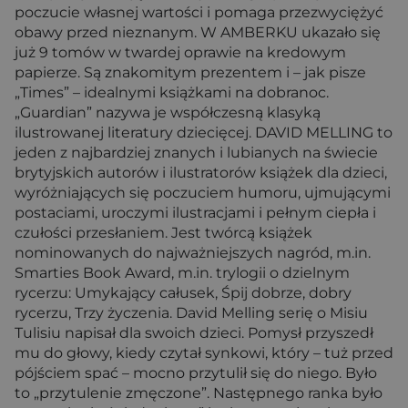
poczucie własnej wartości i pomaga przezwyciężyć
obawy przed nieznanym. W AMBERKU ukazało się
już 9 tomów w twardej oprawie na kredowym
papierze. Są znakomitym prezentem i – jak pisze
„Times” – idealnymi książkami na dobranoc.
„Guardian” nazywa je współczesną klasyką
ilustrowanej literatury dziecięcej. DAVID MELLING to
jeden z najbardziej znanych i lubianych na świecie
brytyjskich autorów i ilustratorów książek dla dzieci,
wyróżniających się poczuciem humoru, ujmującymi
postaciami, uroczymi ilustracjami i pełnym ciepła i
czułości przesłaniem. Jest twórcą książek
nominowanych do najważniejszych nagród, m.in.
Smarties Book Award, m.in. trylogii o dzielnym
rycerzu: Umykający całusek, Śpij dobrze, dobry
rycerzu, Trzy życzenia. David Melling serię o Misiu
Tulisiu napisał dla swoich dzieci. Pomysł przyszedł
mu do głowy, kiedy czytał synkowi, który – tuż przed
pójściem spać – mocno przytulił się do niego. Było
to „przytulenie zmęczone”. Następnego ranka było