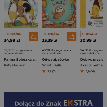
KSIĄŻKA
KSIĄŻKA
KSIĄŻKA
34,99 zł
33,39 zł
30,99 zł
52,90 zł
49,90 zł
54,90 zł
- sugerowana
- sugerowana
- sugerowa
cena detaliczna
cena detaliczna
cena detaliczna
Panna Śpieszka czeka na Pana Leniwca wyd. 2
Odwagi, sówko
Katy Hudson
Smriti Halls
Axel Scheffler
7,9 (7)
7,9 (16)
Dołącz do
Znak