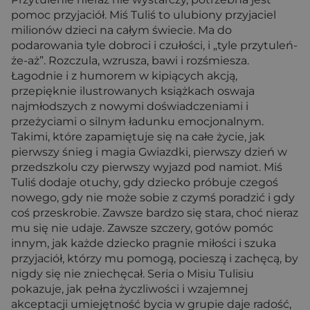
pomoc przyjaciół. Miś Tuliś to ulubiony przyjaciel
milionów dzieci na całym świecie. Ma do
podarowania tyle dobroci i czułości, i „tyle przytuleń-
że-aż”. Rozczula, wzrusza, bawi i rozśmiesza.
Łagodnie i z humorem w kipiących akcją,
przepięknie ilustrowanych książkach oswaja
najmłodszych z nowymi doświadczeniami i
przeżyciami o silnym ładunku emocjonalnym.
Takimi, które zapamiętuje się na całe życie, jak
pierwszy śnieg i magia Gwiazdki, pierwszy dzień w
przedszkolu czy pierwszy wyjazd pod namiot. Miś
Tuliś dodaje otuchy, gdy dziecko próbuje czegoś
nowego, gdy nie może sobie z czymś poradzić i gdy
coś przeskrobie. Zawsze bardzo się stara, choć nieraz
mu się nie udaje. Zawsze szczery, gotów pomóc
innym, jak każde dziecko pragnie miłości i szuka
przyjaciół, którzy mu pomogą, pocieszą i zachęcą, by
nigdy się nie zniechęcał. Seria o Misiu Tulisiu
pokazuje, jak pełna życzliwości i wzajemnej
akceptacji umiejętność bycia w grupie daje radość,