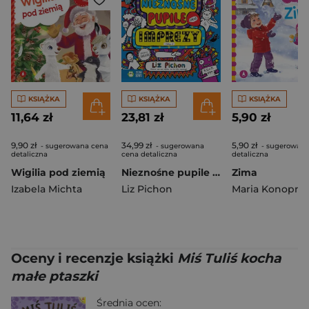
KSIĄŻKA
KSIĄŻKA
KSIĄŻKA
11,64 zł
23,81 zł
5,90 zł
9,90 zł
34,99 zł
5,90 zł
- sugerowana cena
- sugerowana
- sugerowana
detaliczna
cena detaliczna
detaliczna
Wigilia pod ziemią
Nieznośne pupile oraz imprezy (Oby…). Tomek Łebski
Zima
Izabela Michta
Liz Pichon
Maria Konopni
Oceny i recenzje książki
Miś Tuliś kocha
małe ptaszki
Średnia ocen: