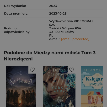
Rok wydania:
2023
Data premiery:
2023-10-25
Wydawnictwa VIDEOGRAF
S.A.
Podmiot
Żwirki i Wigury 65A
odpowiedzialny:
43-190 Mikołów
PL
e-mail:
[email protected]
Podobne do Między nami miłość Tom 3
Nierozłączni