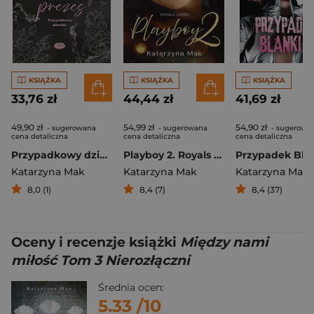
KSIĄŻKA
KSIĄŻKA
KSIĄŻKA
33,76 zł
44,44 zł
41,69 zł
49,90 zł
54,99 zł
54,90 zł
- sugerowana
- sugerowana
- sugerowa
cena detaliczna
cena detaliczna
cena detaliczna
Przypadkowy dziedzic. Jego wysokość prezes. Tom 3
Playboy 2. Royals Lover
Katarzyna Mak
Katarzyna Mak
Katarzyna Mak
8,0 (1)
8,4 (7)
8,4 (37)
Oceny i recenzje książki
Między nami
miłość Tom 3 Nierozłączni
Średnia ocen:
5.33
/10