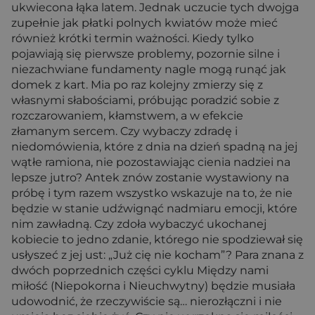
ukwiecona łąka latem. Jednak uczucie tych dwojga
zupełnie jak płatki polnych kwiatów może mieć
również krótki termin ważności. Kiedy tylko
pojawiają się pierwsze problemy, pozornie silne i
niezachwiane fundamenty nagle mogą runąć jak
domek z kart. Mia po raz kolejny zmierzy się z
własnymi słabościami, próbując poradzić sobie z
rozczarowaniem, kłamstwem, a w efekcie
złamanym sercem. Czy wybaczy zdradę i
niedomówienia, które z dnia na dzień spadną na jej
wątłe ramiona, nie pozostawiając cienia nadziei na
lepsze jutro? Antek znów zostanie wystawiony na
próbę i tym razem wszystko wskazuje na to, że nie
będzie w stanie udźwignąć nadmiaru emocji, które
nim zawładną. Czy zdoła wybaczyć ukochanej
kobiecie to jedno zdanie, którego nie spodziewał się
usłyszeć z jej ust: „Już cię nie kocham”? Para znana z
dwóch poprzednich części cyklu Między nami
miłość (Niepokorna i Nieuchwytny) będzie musiała
udowodnić, że rzeczywiście są… nierozłączni i nie