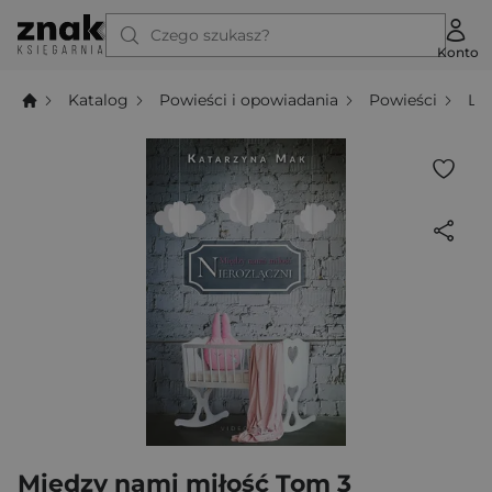
Czego szukasz?
Konto
Katalog
Powieści i opowiadania
Powieści
Li
Między nami miłość Tom 3