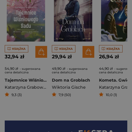
KSIĄŻKA
KSIĄŻKA
KSIĄŻKA
32,94 zł
29,94 zł
26,94 zł
54,90 zł
49,90 zł
44,90 zł
- sugerowana
- sugerowana
- sugerowa
cena detaliczna
cena detaliczna
cena detaliczna
Tajemnice Wiśniowego Sadu - Wiosna pełna sekretów
Dom na Groblach
Katarzyna Grabowska
Wiktoria Gische
9,3 (3)
7,9 (50)
10,0 (1)