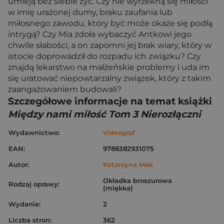
umieją bez siebie żyć. Czy nie wyrzekną się miłości
w imię urażonej dumy, braku zaufania lub
miłosnego zawodu, który być może okaże się podłą
intrygą? Czy Mia zdoła wybaczyć Antkowi jego
chwile słabości, a on zapomni jej brak wiary, który w
istocie doprowadził do rozpadu ich związku? Czy
znajdą lekarstwo na małżeńskie problemy i uda im
się uratować niepowtarzalny związek, który z takim
zaangażowaniem budowali?
Szczegółowe informacje na temat książki
Między nami miłość Tom 3 Nierozłączni
Wydawnictwo:
Videograf
EAN:
9788382931075
Autor:
Katarzyna Mak
Okładka broszurowa
Rodzaj oprawy:
(miękka)
Wydanie:
2
Liczba stron:
362