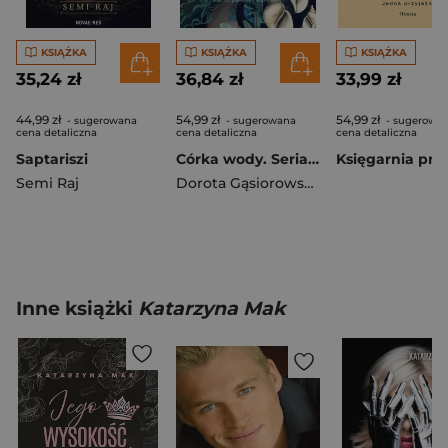
KSIĄŻKA
KSIĄŻKA
KSIĄŻKA
35,24 zł
36,84 zł
33,99 zł
44,99 zł
54,99 zł
54,99 zł
- sugerowana
- sugerowana
- sugerowa
cena detaliczna
cena detaliczna
cena detaliczna
Saptariszi
Córka wody. Seria CÓRKI ŻYWIOŁÓW
Semi Raj
Dorota Gąsiorowska
Inne książki
Katarzyna Mak