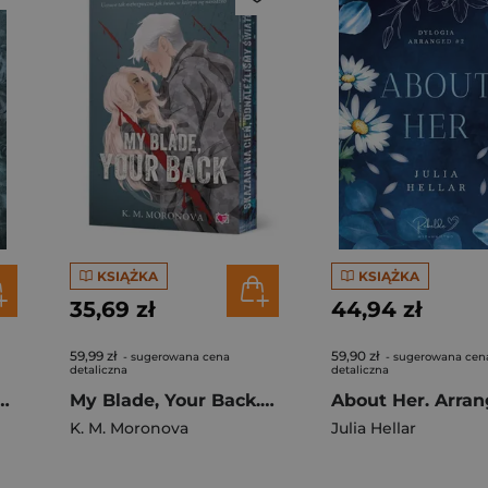
KSIĄŻKA
KSIĄŻKA
35,69 zł
44,94 zł
59,99 zł
59,90 zł
- sugerowana cena
- sugerowana cen
detaliczna
detaliczna
oczni mężczyźni
My Blade, Your Back. Dark Forces (ilustrowane brzegi)
K. M. Moronova
Julia Hellar