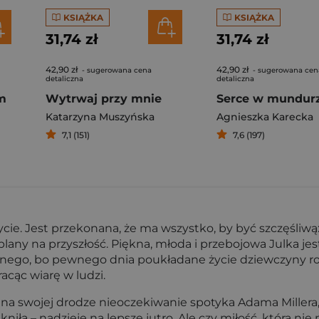
KSIĄŻKA
KSIĄŻKA
31,74 zł
31,74 zł
42,90 zł
42,90 zł
- sugerowana cena
- sugerowana cen
detaliczna
detaliczna
m
Wytrwaj przy mnie
Serce w mundur
Katarzyna Muszyńska
Agnieszka Karecka
7,1 (151)
7,6 (197)
cie. Jest przekonana, że ma wszystko, by być szczęśliwą:
lany na przyszłość. Piękna, młoda i przebojowa Julka jest
lnego, bo pewnego dnia poukładane życie dziewczyny roz
racąc wiarę w ludzi.
ie, na swojej drodze nieoczekiwanie spotyka Adama Mille
kniła – nadzieję na lepsze jutro. Ale czy miłość, która ni