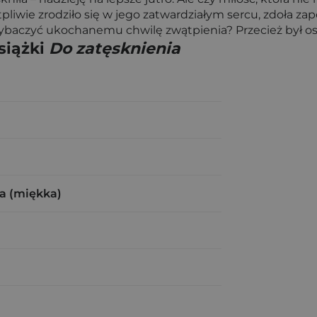
liwie zrodziło się w jego zatwardziałym sercu, zdoła zap
wybaczyć ukochanemu chwilę zwątpienia? Przecież był o
siążki
Do zatęsknienia
a (miękka)