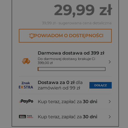
29,99 zł
39,99 zł
- sugerowana cena detaliczna
POWIADOM O DOSTĘPNOŚCI
Darmowa dostawa od 399 zł
Do darmowej dostawy brakuje Ci
399,00 zł
Dostawa za 0 zł
dla
DOŁĄCZ
zamówień od 99 zł
Kup teraz, zapłać za
30 dni
Kup teraz, zapłać za
30 dni