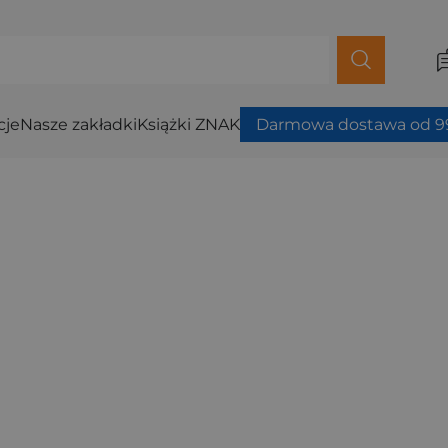
cje
Nasze zakładki
Książki ZNAK
Darmowa dostawa od 99