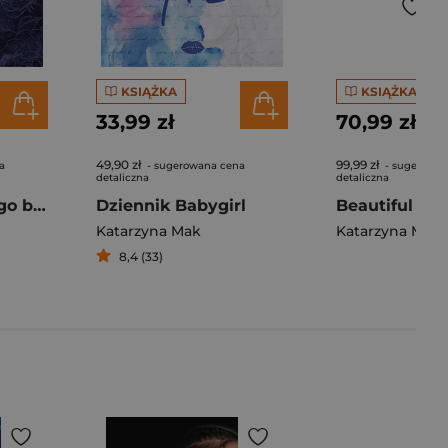
KSIĄŻKA
KSIĄŻKA
33,99 zł
70,99 zł
49,90 zł
99,99 zł
a
- sugerowana cena
- sugerowan
detaliczna
detaliczna
Zemsta młodszego brata. Jego wysokość prezes. Tom 2
Dziennik Babygirl
Katarzyna Mak
Katarzyna Mak
8,4 (33)