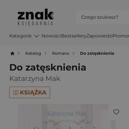
Kategorie
Nowości
Bestsellery
Zapowiedzi
Promo
Katalog
Romans
Do zatęsknienia
Do zatęsknienia
Katarzyna Mak
KSIĄŻKA