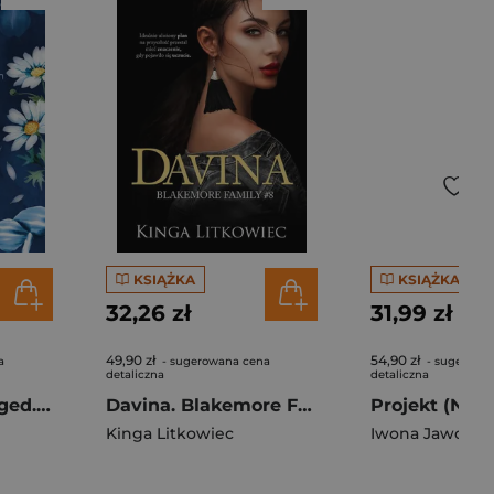
KSIĄŻKA
KSIĄŻKA
32,26 zł
31,99 zł
49,90 zł
54,90 zł
a
- sugerowana cena
- sugerowa
detaliczna
detaliczna
About Her. Arranged. Tom 2
Davina. Blakemore Family. Tom 8
Kinga Litkowiec
Iwona Jaworsk