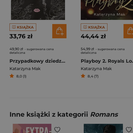
KSIĄŻKA
KSIĄŻKA
33,76 zł
44,44 zł
49,90 zł
54,99 zł
- sugerowana cena
- sugerowana cena
detaliczna
detaliczna
Przypadkowy dziedzic. Jego wysokość prezes. Tom 3
Playboy
Katarzyna Mak
Katarzyna Mak
8,0 (1)
8,4 (7)
Inne książki z kategorii
Romans