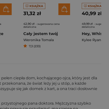
KSIĄŻKA
KSIĄŻKA
31,32 zł
40,99 zł
42,90 zł
49,99 zł
a
- sugerowana cena
- sugerowa
detaliczna
detaliczna
ze
Cały jestem twój
Hey, Whiske
Weronika Tomala
Kylee Ryan
7,3 (233)
 pełen ciepła dom, kochającego ojca, który jest dla
 przekonana, że świat leży jej u stóp, a każde
sypuje się jak domek z kart, a ona traci dosłownie
ra, przystojnego pana doktora. Mężczyzna szybko
e miała prawa się przydarzyć, ma szansę na