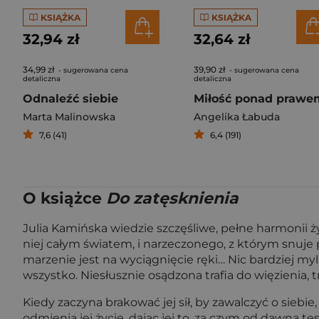
KSIĄŻKA
KSIĄŻKA
32,94 zł
32,64 zł
34,99 zł
39,90 zł
- sugerowana cena
- sugerowana cena
detaliczna
detaliczna
Odnaleźć siebie
Miłość ponad prawe
Marta Malinowska
Angelika Łabuda
7,6 (41)
6,4 (191)
O książce
Do zatęsknienia
Julia Kamińska wiedzie szczęśliwe, pełne harmonii ży
niej całym światem, i narzeczonego, z którym snuje p
marzenie jest na wyciągnięcie ręki… Nic bardziej my
wszystko. Niesłusznie osądzona trafia do więzienia, t
Kiedy zaczyna brakować jej sił, by zawalczyć o sieb
odmienia jej życie, dając jej to, za czym od dawna tęs