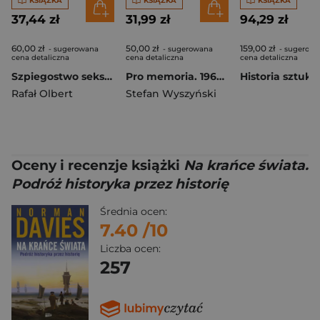
KSIĄŻKA
KSIĄŻKA
KSIĄŻKA
37,44 zł
31,99 zł
94,29 zł
60,00 zł
50,00 zł
159,00 zł
- sugerowana
- sugerowana
- sugerow
cena detaliczna
cena detaliczna
cena detaliczna
Szpiegostwo seksualne w PRL. Wykorzystywanie materiałów kompromitujących do prób werbunku dyplomatów zagranicznych przez SB
Pro memoria. 1964. Tom 11
Historia sztuki
Rafał Olbert
Stefan Wyszyński
Oceny i recenzje książki
Na krańce świata.
Podróż historyka przez historię
Średnia ocen:
7.40
/10
Liczba ocen:
257