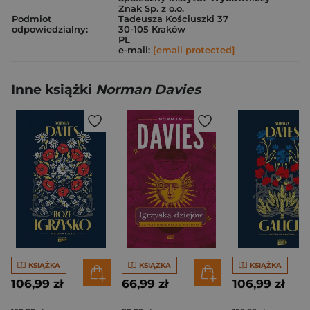
Znak Sp. z o.o.
Podmiot
Tadeusza Kościuszki 37
odpowiedzialny:
30-105 Kraków
PL
e-mail:
[email protected]
Inne książki
Norman Davies
KSIĄŻKA
KSIĄŻKA
KSIĄŻKA
106,99 zł
66,99 zł
106,99 zł