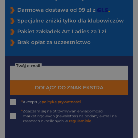
Darmowa dostawa od 99 zł z
Specjalne zniżki tylko dla klubowiczów
Pakiet zakładek Art Ladies za 1 zł
Brak opłat za uczestnictwo
Twój e-mail
DOŁĄCZ DO ZNAK EKSTRA
*
Akceptuję
politykę prywatności
*
Zgadzam się na otrzymywanie wiadomości
marketingowych (newsletter) na podany
e-mail
na
zasadach określonych w
regulaminie
.