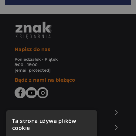
Napisz do nas
Poniedziałek - Piątek
8:00 - 18:00
[email protected]
Bądź z nami na bieżąco
O Księgarni Znak
Ta strona używa plików
cookie
Zakupy u nas