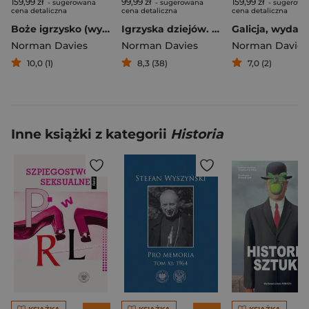
159,99 zł
99,99 zł
159,99 zł
- sugerowana
- sugerowana
- sugerowa
cena detaliczna
cena detaliczna
cena detaliczna
Boże igrzysko (wyd. 2026 - nowa okładka)
Igrzyska dziejów. Zapasy historyka z historią
Norman Davies
Norman Davies
Norman Davies
10,0 (1)
8,3 (38)
7,0 (2)
Inne książki z kategorii
Historia