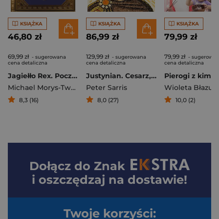
KSIĄŻKA
KSIĄŻKA
KSIĄŻKA
46,80 zł
86,99 zł
79,99 zł
69,99 zł
129,99 zł
79,99 zł
- sugerowana
- sugerowana
- sugerowa
cena detaliczna
cena detaliczna
cena detaliczna
Jagiełło Rex. Początek dynastii
Justynian. Cesarz, żołnierz, święty
Michael Morys-Twarowski
Peter Sarris
Wioleta Błazuc
8,3 (16)
8,0 (27)
10,0 (2)
Dołącz do
Znak
i oszczędzaj na dostawie!
Twoje korzyści: