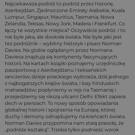
Najciekawsza podróż to podróż przez historię.
Azerbejdżan, Zjednoczone Emiraty Arabskie, Kuala
Lumpur, Singapur, Mauritius, Tasmania, Nowa
Zelandia, Teksas, Nowy Jork, Madera i Frankfurt. Co
łączy te wszystkie miejsca? Oczywiście podróż. I to
nie byle jaka, ale dookoła świata. Nie byle jaki jest
też podróżnik – wybitny historyk i pisarz Norman
Davies. Na globie oglądanym przez Normana
Daviesa znajdują się kontynenty fascynujących
historii. Na kartach książki poznajemy urzędniczkę
paszportową z Azerbejdżanu i teksańskich
ranczerów; dzieje pirackiego wybrzeża, dziś jednego
z najbogatszych krajów świata, i losy hinduskich
maharadżów; popłyniemy w rejs na Tasmanię i
przejedziemy się rikszą ulicami Delhi. Efekt zapiera
dech w piersiach. To nowy sposób opowiadania
globalnej historii i spojrzenia na Europę, której
duchy i demony odnajdujemy na krańcach świata.
Norman Davies przypomina nam starą prawdę, że
„podróże kształcą”. Trzeba tylko podnieść wzrok