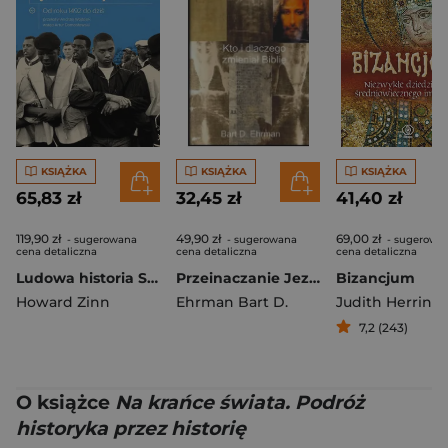
KSIĄŻKA
KSIĄŻKA
KSIĄŻKA
65,83 zł
32,45 zł
41,40 zł
119,90 zł
49,90 zł
69,00 zł
- sugerowana
- sugerowana
- sugerowa
cena detaliczna
cena detaliczna
cena detaliczna
Ludowa historia Stanów Zjednoczonych. Od roku 1492 do dziś wyd. 2
Przeinaczanie Jezusa Kto i dlaczego zmieniał Biblię
Bizancjum
Howard Zinn
Ehrman Bart D.
Judith Herrin
7,2 (243)
O książce
Na krańce świata. Podróż
historyka przez historię