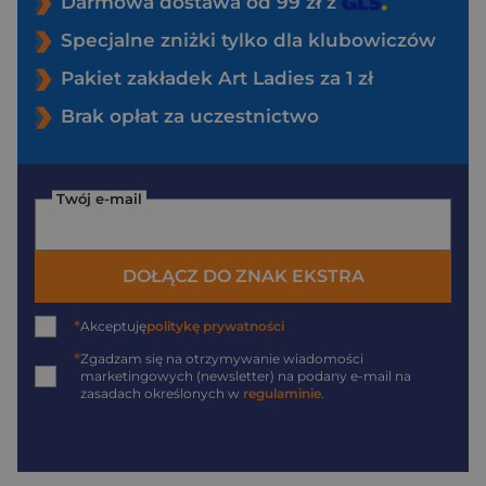
Darmowa dostawa od 99 zł z
Specjalne zniżki tylko dla klubowiczów
Pakiet zakładek Art Ladies za 1 zł
Brak opłat za uczestnictwo
Twój e-mail
DOŁĄCZ DO ZNAK EKSTRA
*
Akceptuję
politykę prywatności
*
Zgadzam się na otrzymywanie wiadomości
marketingowych (newsletter) na podany
e-mail
na
zasadach określonych w
regulaminie
.