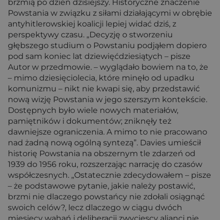
brzmią po dzień dzisiejszy. Historyczne znaczenie
Powstania w związku z siłami działającymi w obrębie
antyhitlerowskiej koalicji lepiej widać dziś, z
perspektywy czasu. „Decyzję o stworzeniu
głębszego studium o Powstaniu podjąłem dopiero
pod sam koniec lat dziewięćdziesiątych – pisze
Autor w przedmowie. – wyglądało bowiem na to, że
– mimo dziesięciolecia, które minęło od upadku
komunizmu – nikt nie kwapi się, aby przedstawić
nową wizję Powstania w jego szerszym kontekście.
Dostępnych było wiele nowych materiałów,
pamiętników i dokumentów; zniknęły też
dawniejsze ograniczenia. A mimo to nie pracowano
nad żadną nową ogólną syntezą”. Davies umieścił
historię Powstania na obszernym tle zdarzeń od
1939 do 1956 roku, rozszerzając narrację do czasów
współczesnych. „Ostatecznie zdecydowałem – pisze
– że podstawowe pytanie, jakie należy postawić,
brzmi nie dlaczego powstańcy nie zdołali osiągnąć
swoich celów?, lecz dlaczego w ciągu dwóch
miesięcy wahań i deliberacji zwycięscy alianci nie