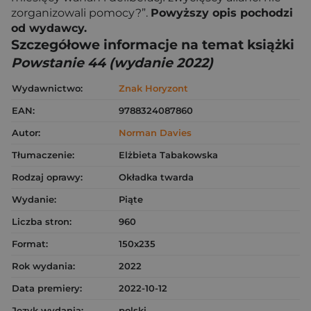
zorganizowali pomocy?”.
Powyższy opis pochodzi
od wydawcy.
Szczegółowe informacje na temat książki
Powstanie 44 (wydanie 2022)
Wydawnictwo:
Znak Horyzont
EAN:
9788324087860
Autor:
Norman Davies
Tłumaczenie:
Elżbieta Tabakowska
Rodzaj oprawy:
Okładka twarda
Wydanie:
Piąte
Liczba stron:
960
Format:
150x235
Rok wydania:
2022
Data premiery:
2022-10-12
Język wydania:
polski