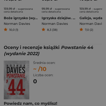
159,99 zł
99,99 zł
159,99 zł
- sugerowana
- sugerowana
- sugerowa
cena detaliczna
cena detaliczna
cena detaliczna
Boże igrzysko (wyd. 2026 - nowa okładka)
Igrzyska dziejów. Zapasy historyka z historią
Norman Davies
Norman Davies
Norman Davies
10,0 (1)
8,3 (38)
7,0 (2)
Oceny i recenzje książki
Powstanie 44
(wydanie 2022)
Średnia ocen:
~
/10
Liczba ocen:
0
Powiedz nam, co myślisz!