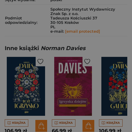
Społeczny Instytut Wydawniczy
Znak Sp. z o.o.
Podmiot
Tadeusza Kościuszki 37
odpowiedzialny:
30-105 Kraków
PL
e-mail:
[email protected]
Inne książki
Norman Davies
KSIĄŻKA
KSIĄŻKA
KSIĄŻKA
106,99 zł
66,99 zł
106,99 zł