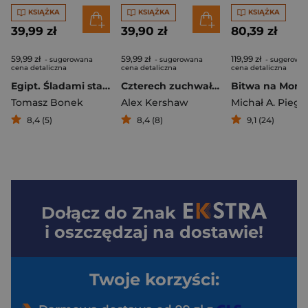
KSIĄŻKA
KSIĄŻKA
KSIĄŻKA
39,99 zł
39,90 zł
80,39 zł
59,99 zł
59,99 zł
119,99 zł
- sugerowana
- sugerowana
- sugerowa
cena detaliczna
cena detaliczna
cena detaliczna
Egipt. Śladami starożytnych królowych i ich polskich odkrywców
Czterech zuchwałych. Od piasków Afryki do serca III Rzeszy
Tomasz Bonek
Alex Kershaw
Michał A. Piegz
8,4 (5)
8,4 (8)
9,1 (24)
Dołącz do
Znak
i oszczędzaj na dostawie!
Twoje korzyści: