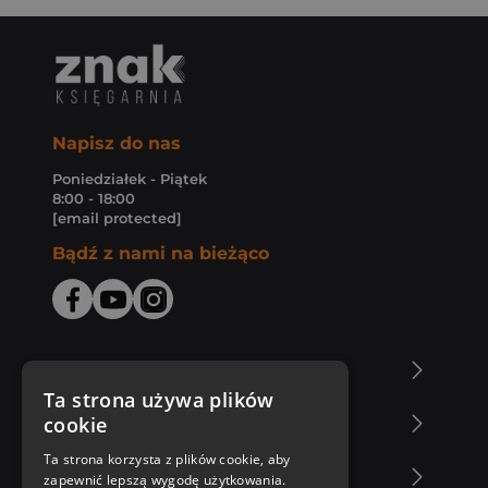
Napisz do nas
Poniedziałek - Piątek
8:00 - 18:00
[email protected]
Bądź z nami na bieżąco
O Księgarni Znak
Ta strona używa plików
cookie
Zakupy u nas
Ta strona korzysta z plików cookie, aby
Nasza oferta
zapewnić lepszą wygodę użytkowania.