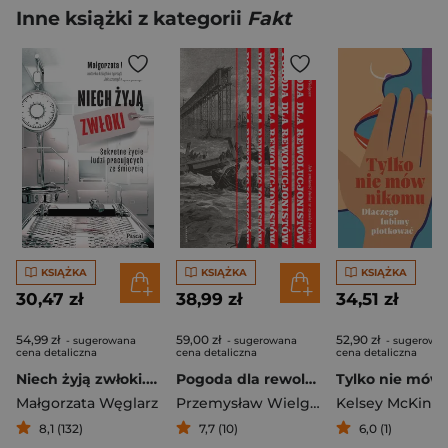
Inne książki z kategorii
Fakt
KSIĄŻKA
KSIĄŻKA
KSIĄŻKA
30,47 zł
38,99 zł
34,51 zł
54,99 zł
59,00 zł
52,90 zł
- sugerowana
- sugerowana
- sugerowa
cena detaliczna
cena detaliczna
cena detaliczna
Niech żyją zwłoki. Sekretne życie ludzi pracujących ze śmiercią
Pogoda dla rewolucjonistów. Jak zmienić świat w czasie katastrofy
Małgorzata Węglarz
Przemysław Wielgosz
Kelsey McKinn
8,1 (132)
7,7 (10)
6,0 (1)