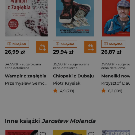
KSIĄŻKA
KSIĄŻKA
KSIĄŻKA
26,99 zł
29,94 zł
26,87 zł
34,99 zł
39,90 zł
39,99 zł
- sugerowana
- sugerowana
- sugerowa
cena detaliczna
cena detaliczna
cena detaliczna
Wampir z zagłębia
Chłopaki z Dubaju
Przemysław Semczuk
Piotr Krysiak
4,9 (219)
6,2 (109)
Inne książki
Jarosław Molenda