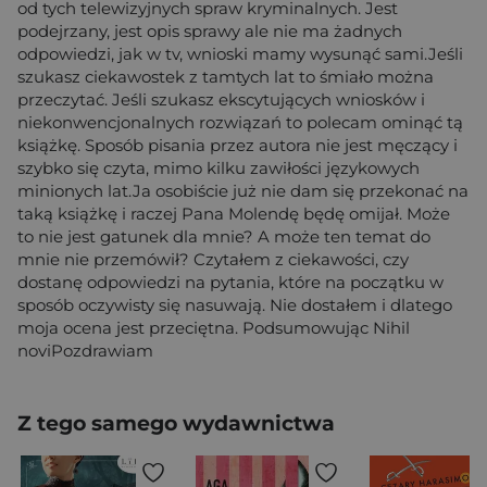
od tych telewizyjnych spraw kryminalnych. Jest
podejrzany, jest opis sprawy ale nie ma żadnych
odpowiedzi, jak w tv, wnioski mamy wysunąć sami.Jeśli
szukasz ciekawostek z tamtych lat to śmiało można
przeczytać. Jeśli szukasz ekscytujących wniosków i
niekonwencjonalnych rozwiązań to polecam ominąć tą
książkę. Sposób pisania przez autora nie jest męczący i
szybko się czyta, mimo kilku zawiłości językowych
minionych lat.Ja osobiście już nie dam się przekonać na
taką książkę i raczej Pana Molendę będę omijał. Może
to nie jest gatunek dla mnie? A może ten temat do
mnie nie przemówił? Czytałem z ciekawości, czy
dostanę odpowiedzi na pytania, które na początku w
sposób oczywisty się nasuwają. Nie dostałem i dlatego
moja ocena jest przeciętna. Podsumowując Nihil
noviPozdrawiam
Z tego samego wydawnictwa