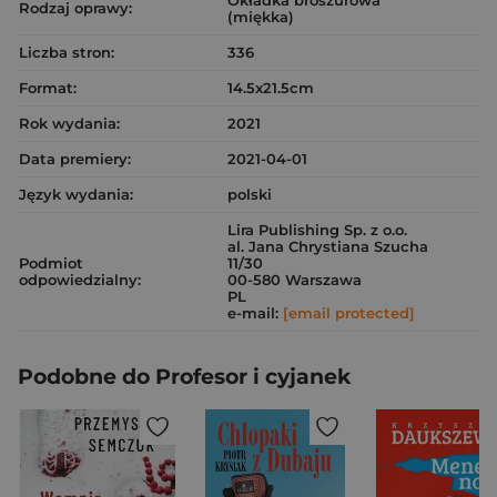
Okładka broszurowa
Rodzaj oprawy:
(miękka)
Liczba stron:
336
Format:
14.5x21.5cm
Rok wydania:
2021
Data premiery:
2021-04-01
Język wydania:
polski
Lira Publishing Sp. z o.o.
al. Jana Chrystiana Szucha
Podmiot
11/30
odpowiedzialny:
00-580 Warszawa
PL
e-mail:
[email protected]
Podobne do Profesor i cyjanek