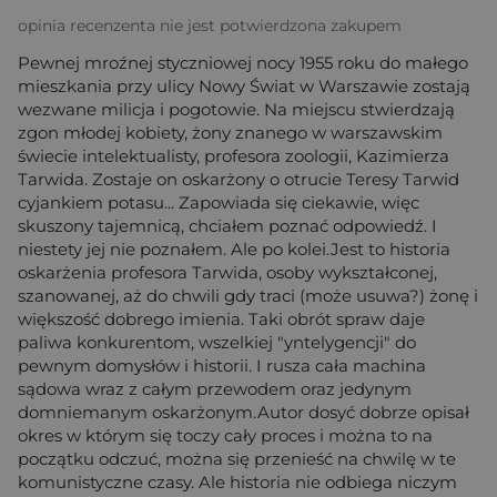
opinia recenzenta nie jest potwierdzona zakupem
Pewnej mroźnej styczniowej nocy 1955 roku do małego
mieszkania przy ulicy Nowy Świat w Warszawie zostają
wezwane milicja i pogotowie. Na miejscu stwierdzają
zgon młodej kobiety, żony znanego w warszawskim
świecie intelektualisty, profesora zoologii, Kazimierza
Tarwida. Zostaje on oskarżony o otrucie Teresy Tarwid
cyjankiem potasu... Zapowiada się ciekawie, więc
skuszony tajemnicą, chciałem poznać odpowiedź. I
niestety jej nie poznałem. Ale po kolei.Jest to historia
oskarżenia profesora Tarwida, osoby wykształconej,
szanowanej, aż do chwili gdy traci (może usuwa?) żonę i
większość dobrego imienia. Taki obrót spraw daje
paliwa konkurentom, wszelkiej "yntelygencji" do
pewnym domysłów i historii. I rusza cała machina
sądowa wraz z całym przewodem oraz jedynym
domniemanym oskarżonym.Autor dosyć dobrze opisał
okres w którym się toczy cały proces i można to na
początku odczuć, można się przenieść na chwilę w te
komunistyczne czasy. Ale historia nie odbiega niczym