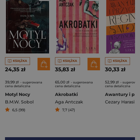
KSIĄŻKA
KSIĄŻKA
KSIĄŻKA
24,35 zł
35,83 zł
30,33 zł
39,99 zł
65,00 zł
52,99 zł
- sugerowana
- sugerowana
- sugerowa
cena detaliczna
cena detaliczna
cena detaliczna
Motyl Nocy
Akrobatki
B.M.W. Sobol
Aga Antczak
6,5 (99)
7,7 (47)