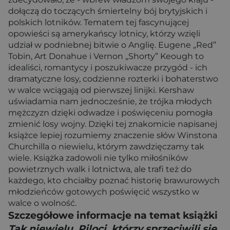
dołączą do toczących śmiertelny bój brytyjskich i
polskich lotników. Tematem tej fascynującej
opowieści są amerykańscy lotnicy, którzy wzięli
udział w podniebnej bitwie o Anglię. Eugene „Red”
Tobin, Art Donahue i Vernon „Shorty” Keough to
idealiści, romantycy i poszukiwacze przygód - ich
dramatyczne losy, codzienne rozterki i bohaterstwo
w walce wciągają od pierwszej linijki. Kershaw
uświadamia nam jednocześnie, że trójka młodych
mężczyzn dzięki odwadze i poświęceniu pomogła
zmienić losy wojny. Dzięki tej znakomicie napisanej
książce lepiej rozumiemy znaczenie słów Winstona
Churchilla o niewielu, którym zawdzięczamy tak
wiele. Książka zadowoli nie tylko miłośników
powietrznych walk i lotnictwa, ale trafi też do
każdego, kto chciałby poznać historię brawurowych
młodzieńców gotowych poświęcić wszystko w
walce o wolność.
Szczegółowe informacje na temat książki
Tak niewielu. Piloci, którzy sprzeciwili się