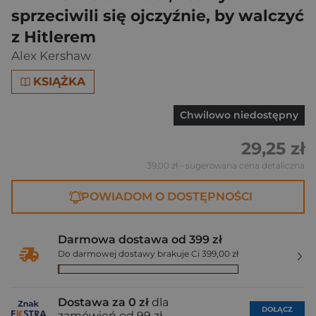
sprzeciwili się ojczyźnie, by walczyć
z Hitlerem
Alex Kershaw
KSIĄŻKA
Chwilowo niedostępny
29,25 zł
39,00 zł
- sugerowana cena detaliczna
POWIADOM O DOSTĘPNOŚCI
Darmowa dostawa od 399 zł
Do darmowej dostawy brakuje Ci 399,00 zł
Dostawa za 0 zł
dla
DOŁĄCZ
zamówień od 99 zł