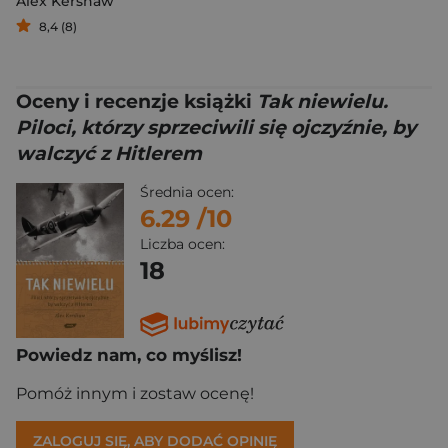
Alex Kershaw
8,4 (8)
Oceny i recenzje książki
Tak niewielu.
Piloci, którzy sprzeciwili się ojczyźnie, by
walczyć z Hitlerem
Średnia ocen:
6.29
/10
Liczba ocen:
18
Powiedz nam, co myślisz!
Pomóż innym i zostaw ocenę!
ZALOGUJ SIĘ, ABY DODAĆ OPINIĘ