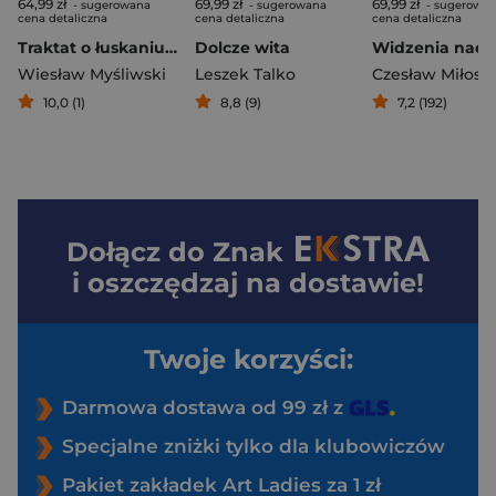
64,99 zł
69,99 zł
69,99 zł
- sugerowana
- sugerowana
- sugerowa
cena detaliczna
cena detaliczna
cena detaliczna
Traktat o łuskaniu fasoli (2026)
Dolcze wita
Wiesław Myśliwski
Leszek Talko
Czesław Miłosz
10,0 (1)
8,8 (9)
7,2 (192)
Dołącz do
Znak
i oszczędzaj na dostawie!
Twoje korzyści:
Darmowa dostawa od 99 zł z
Specjalne zniżki tylko dla klubowiczów
Pakiet zakładek Art Ladies za 1 zł