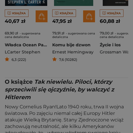
KSIĄŻKA
KSIĄŻKA
KSIĄŻKA
40,67 zł
47,95 zł
60,88 zł
69,90 zł
79,91 zł
79,00 zł
- sugerowana
- sugerowana cena
- sugerowa
cena detaliczna
detaliczna
cena detaliczna
Władca Ocean Park
Komu bije dzwon
Życie i los
LCarter Stephen
Ernest Hemingway
Grossman Wasil
6,3 (222)
7,6 (10282)
O książce
Tak niewielu. Piloci, którzy
sprzeciwili się ojczyźnie, by walczyć z
Hitlerem
Nowy Cornelius Ryan!Lato 1940 roku, trwa II wojna
światowa. Po zajęciu niemal całej Europy Hitler
atakuje Wielką Brytanię. Stany Zjednoczone wciąż
zachowują neutralność, ale kilku Amerykanów
zdecydowało, że - wbrew władzom swojego kraju -