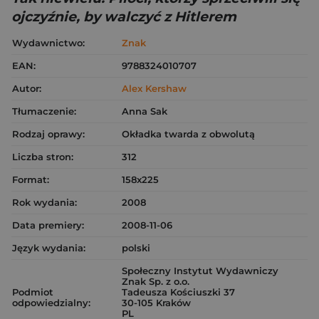
ojczyźnie, by walczyć z Hitlerem
Wydawnictwo:
Znak
EAN:
9788324010707
Autor:
Alex Kershaw
Tłumaczenie:
Anna Sak
Rodzaj oprawy:
Okładka twarda z obwolutą
Liczba stron:
312
Format:
158x225
Rok wydania:
2008
Data premiery:
2008-11-06
Język wydania:
polski
Społeczny Instytut Wydawniczy
Znak Sp. z o.o.
Podmiot
Tadeusza Kościuszki 37
odpowiedzialny:
30-105 Kraków
PL