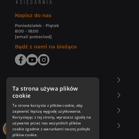
Napisz do nas
Poniedziałek - Piątek
8:00 - 18:00
[email protected]
Bądź z nami na bieżąco
O Księgarni Znak
Ta strona używa plików
cookie
Zakupy u nas
Ta strona korzysta z plików cookie, aby
Nasza oferta
zapewnić lepszą wygodę użytkowania.
Korzystając z tej strony, wyrażasz zgodę na
używanie przez nas wszystkich plików
Nasi autorzy
cookie zgodnie z warunkami naszej polityki
plików cookie.