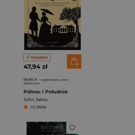
KSIĄŻKA
47,94 zł
69,90 zł
- sugerowana cena
detaliczna
Północ i Południe
John Jakes
7,5 (1938)