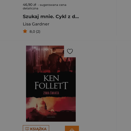
46,90 zł
- sugerowana cena
detaliczna
Szukaj mnie. Cykl z detektyw D.D. Warren. Tom 9
Lisa Gardner
8,0 (2)
KSIĄŻKA