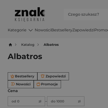
Kategorie
Nowości
Bestsellery
Zapowiedzi
Promo
Katalog
Albatros
Albatros
Po użyciu produkty będą automatycznie filtrowane. W
Bestsellery
Zapowiedzi
Nowości
Promocje
Cena
Brak ustawionego zakresu ceny.
Podaj zakres ceny w złotych.
–
od 0
zł
do 1000
zł