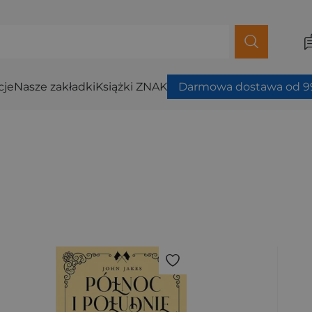
cje
Nasze zakładki
Książki ZNAK
Darmowa dostawa od 99
ybierz filtry.