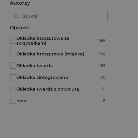
Autorzy
Oprawa
Okładka broszurowa ze
Liczba pozycji:
1065
skrzydełkami
Okładka broszurowa (miękka)
Liczba pozycji:
584
Okładka twarda
Liczba pozycji:
483
Okładka zintegrowana
Liczba pozycji:
106
Okładka twarda z obwolutą
Liczba pozycji:
51
Inna
Liczba pozycji:
8