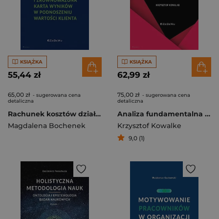
KSIĄŻKA
KSIĄŻKA
55,44 zł
62,99 zł
65,00 zł
75,00 zł
- sugerowana cena
- sugerowana cena
detaliczna
detaliczna
Rachunek kosztów działań i zrównoważona karta wyników w podnoszeniu wartości klienta
Analiza fundamentalna Wykorzystanie na rynku akcji w Polsce
Magdalena Bochenek
Krzysztof Kowalke
9,0 (1)