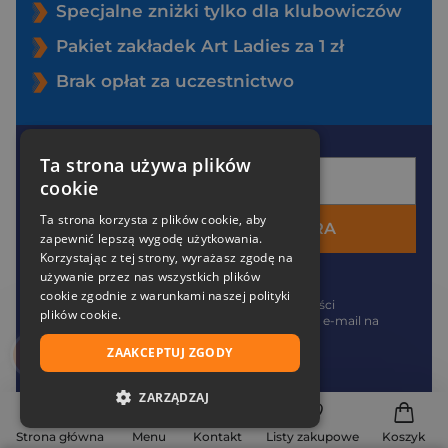
Specjalne zniżki tylko dla klubowiczów
Pakiet zakładek Art Ladies za 1 zł
Brak opłat za uczestnictwo
Twój e-mail
Ta strona używa plików
cookie
Ta strona korzysta z plików cookie, aby
DOŁĄCZ DO ZNAK EKSTRA
zapewnić lepszą wygodę użytkowania.
Korzystając z tej strony, wyrażasz zgodę na
*
Akceptuję
politykę prywatności
używanie przez nas wszystkich plików
cookie zgodnie z warunkami naszej polityki
*
Zgadzam się na otrzymywanie wiadomości
plików cookie.
marketingowych (newsletter) na podany
e-mail
na
zasadach określonych w
regulaminie
.
ZAAKCEPTUJ ZGODY
ZARZĄDZAJ
NIEZBĘDNE
Strona główna
Menu
Kontakt
Listy zakupowe
Koszyk