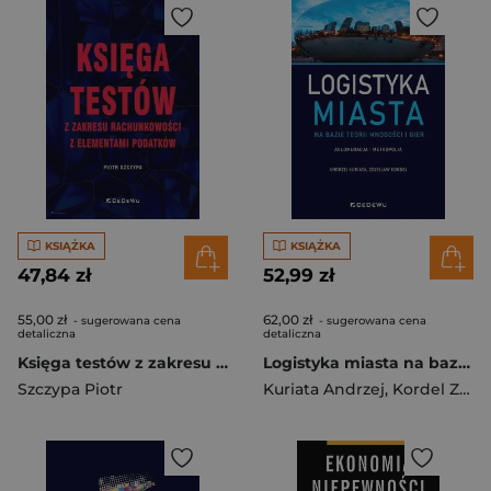
KSIĄŻKA
KSIĄŻKA
47,84 zł
52,99 zł
55,00 zł
62,00 zł
- sugerowana cena
- sugerowana cena
detaliczna
detaliczna
Księga testów z zakresu rachunkowości z elementami podatków
Logistyka miasta na bazie teorii mnogości i gier. Aglomeracja i metropolia
Szczypa Piotr
Kuriata Andrzej
,
Kordel Zdzisław