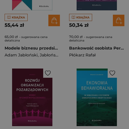
KSIĄŻKA
KSIĄŻKA
55,44 zł
50,34 zł
65,00 zł
70,00 zł
- sugerowana cena
- sugerowana cena
detaliczna
detaliczna
Modele biznesu przedsiębiorstw. Perspektywy rozwoju - ujęcie koncepcyjne
Bankowość osobista Personal Banking, Premium Banking
Adam Jabłoński
,
Jabłoński Marek
Płókarz Rafał