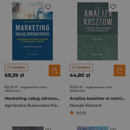
KSIĄŻKA
KSIĄŻKA
68,39 zł
44,80 zł
82,01 zł
51,00 zł
- sugerowana cena
- sugerowana cena
detaliczna
detaliczna
Marketing usług zdrowotnych od budowania wizerunku placówki do zadowolenia klientów
Analiza kosztów w ocenie działalności przedsiębiorstwa
Agnieszka Bukowska-Piestrzyńska
Nowak Edward
9,0 (1)