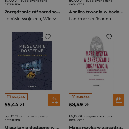
67,00 zł
50,00 zł
- sugerowana cena
- sugerowana cena
detaliczna
detaliczna
Zarządzanie różnorodnością w organizacji
Analiza trwania w badaniach ekonomicznych. Modele parametryczne
Leoński Wojciech
,
Wieczorek-Szymańska Anna
Landmesser Joanna
KSIĄŻKA
KSIĄŻKA
55,44 zł
58,49 zł
65,00 zł
69,00 zł
- sugerowana cena
- sugerowana cena
detaliczna
detaliczna
Mieszkanie dostępne w zrównoważonym mieście
Mapa ryzyka w zarządzaniu organizacją w kierunku organizacji opartej na innowacjach i kulturze ryzyka