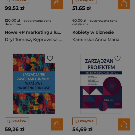
KSIĄŻKA
KSIĄŻKA
99,52 zł
51,65 zł
120,00 zł
60,00 zł
- sugerowana cena
- sugerowana cena
detaliczna
detaliczna
Nowe 4P marketingu ludzie, procesy, programy, dokonania
Kobiety w biznesie
Dryl Tomasz
,
Kęprowska Urszula
Kamińska Anna Maria
KSIĄŻKA
KSIĄŻKA
59,26 zł
54,69 zł