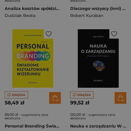
detaliczna
detaliczna
Analiza kosztów spółdzielni i wspólnot mieszkaniowych. Aspekt zrównoważonego rozwoju
Dlaczego wszyscy (inni) są hipokrytami. Ewolucja i umysł modelowy
Dudziak Beata
Robert Kurzban
KSIĄŻKA
KSIĄŻKA
58,49 zł
99,52 zł
69,00 zł
120,00 zł
- sugerowana cena
- sugerowana cena
detaliczna
detaliczna
Personal Branding Świadome kształtowanie wizerunku
Nauka o zarządzaniu W kierunku systemu syntezy