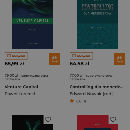
KSIĄŻKA
KSIĄŻKA
65,99 zł
64,58 zł
79,00 zł
77,00 zł
- sugerowana cena
- sugerowana cena
detaliczna
detaliczna
Venture Capital
Controlling dla menedżerów
Paweł Lubecki
Edward Nowak (red.)
6,0 (1)