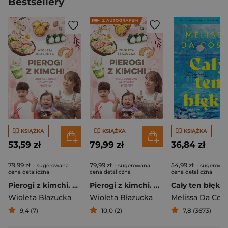
Bestsellery
KSIĄŻKA
KSIĄŻKA
KSIĄŻKA
53,59 zł
79,99 zł
36,84 zł
79,99 zł
79,99 zł
54,99 zł
- sugerowana
- sugerowana
- sugerowa
cena detaliczna
cena detaliczna
cena detaliczna
Pierogi z kimchi. Moje ulubione azjatyckie przepisy
Pierogi z kimchi. Moje ulubione azjatyckie przepisy - książka z autografem
Cały ten błękit
Wioleta Błazucka
Wioleta Błazucka
Melissa Da Cos
9,4 (7)
10,0 (2)
7,8 (3673)