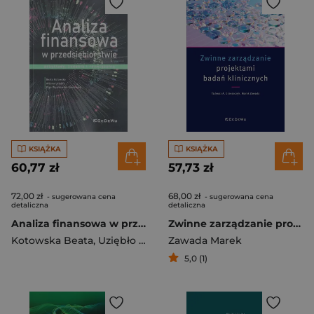
KSIĄŻKA
KSIĄŻKA
60,77 zł
57,73 zł
72,00 zł
68,00 zł
- sugerowana cena
- sugerowana cena
detaliczna
detaliczna
Analiza finansowa w przedsiębiorstwie przykłady, zadania i rozwiązania
Zwinne zarządzanie projektami badań klinicznych
Kotowska Beata
,
Uziębło Aldona
Zawada Marek
,
Wyszkowska-Kaniewska O
5,0 (1)