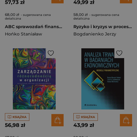
57,73 zł
49,99 zł
68,00 zł
58,00 zł
- sugerowana cena
- sugerowana cena
detaliczna
detaliczna
ABC sprawozdań finansowych Jak je czytać, interpretować i analizować
Ryzyko i kryzys w procesie rozwoju organizacji
Hońko Staniaław
Bogdanienko Jerzy
KSIĄŻKA
KSIĄŻKA
56,98 zł
43,99 zł