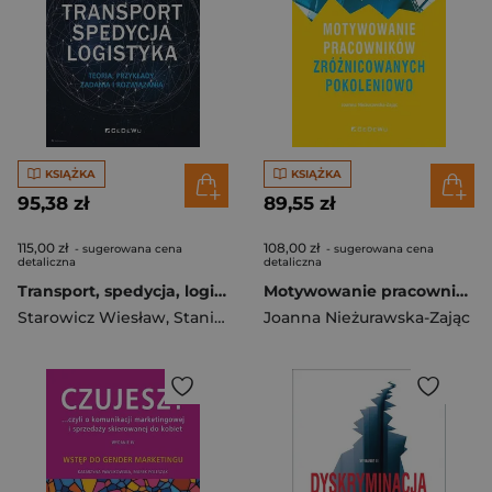
KSIĄŻKA
KSIĄŻKA
95,38 zł
89,55 zł
115,00 zł
108,00 zł
- sugerowana cena
- sugerowana cena
detaliczna
detaliczna
Transport, spedycja, logistyka. Teoria, przykłady, zadania i rozwiązania. Podręcznik dla studentów kierunku logistyka
Motywowanie pracowników zróżnicowanych pokoleniowo
Starowicz Wiesław
,
Stanisław Ejdys (red.)
Joanna Nieżurawska-Zając