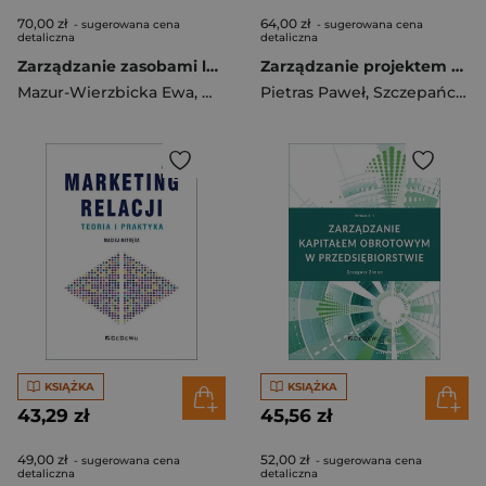
70,00 zł
64,00 zł
- sugerowana cena
- sugerowana cena
detaliczna
detaliczna
Zarządzanie zasobami ludzkimi wrażliwe na różnorodność
Zarządzanie projektem Podręcznik przyszłego Pma
Mazur-Wierzbicka Ewa
,
Wieczorek-Szymańska Anna
Pietras Paweł
,
Szczepańczyk Maciej
,
Leońsk
KSIĄŻKA
KSIĄŻKA
43,29 zł
45,56 zł
49,00 zł
52,00 zł
- sugerowana cena
- sugerowana cena
detaliczna
detaliczna