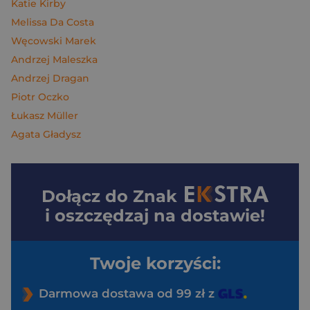
Katie Kirby
Melissa Da Costa
Węcowski Marek
Andrzej Maleszka
Andrzej Dragan
Piotr Oczko
Łukasz Müller
Agata Gładysz
Dołącz do
Znak
i oszczędzaj na dostawie!
Twoje korzyści:
Darmowa dostawa od 99 zł z