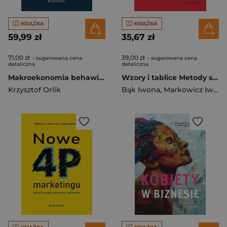
KSIĄŻKA
KSIĄŻKA
59,99 zł
35,67 zł
71,00 zł
39,00 zł
- sugerowana cena
- sugerowana cena
detaliczna
detaliczna
Makroekonomia behawioralna Jak wyjaśniać zjawiska makroekonomiczne z wykorzystaniem ekonomii behawioralnej
Wzory i tablice Metody statystyczne i ekonometryczne
Krzysztof Orlik
Bąk Iwona
,
Markowicz Iwona