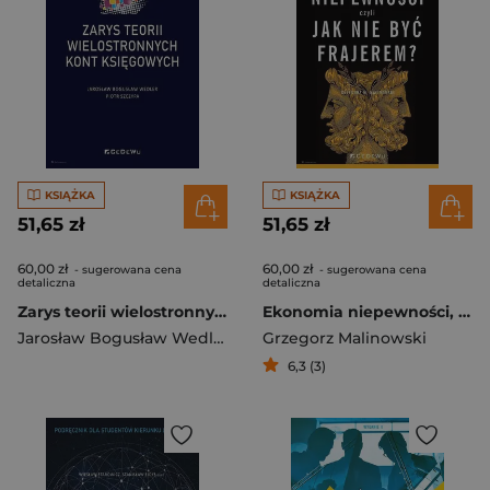
KSIĄŻKA
KSIĄŻKA
51,65 zł
51,65 zł
60,00 zł
60,00 zł
- sugerowana cena
- sugerowana cena
detaliczna
detaliczna
Zarys teorii wielostronnych kont księgowych
Ekonomia niepewności, czyli jak nie być frajerem?
Jarosław Bogusław Wedler
Grzegorz Malinowski
6,3 (3)