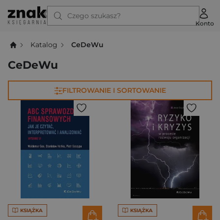
Czego szukasz?
Konto
Katalog
CeDeWu
CeDeWu
FILTROWANIE I SORTOWANIE
KSIĄŻKA
KSIĄŻKA