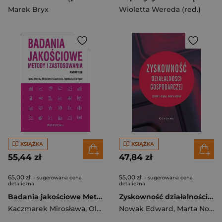
Marek Bryx
Wioletta Wereda (red.)
KSIĄŻKA
KSIĄŻKA
55,44 zł
47,84 zł
65,00 zł
55,00 zł
- sugerowana cena
- sugerowana cena
detaliczna
detaliczna
Badania jakościowe Metody i zastosowania
Zyskowność działalności gospodarczej
Kaczmarek Mirosława
,
Olejnik Iwona
Nowak Edward
,
Agnieszka Springer
,
Marta Nowak