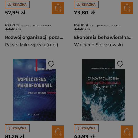
KSIĄŻKA
KSIĄŻKA
52,99 zł
73,80 zł
62,00 zł
89,00 zł
- sugerowana cena
- sugerowana cena
detaliczna
detaliczna
Rozwój organizacji pozarządowych wobec wyzwań współczesności
Ekonomia behawioralna w konstrukcji systemów zabezpieczenia emerytalnego. Doświadczenia dla Polski
Paweł Mikołajczak (red.)
Wojciech Sieczkowski
KSIĄŻKA
KSIĄŻKA
81,26 zł
43,99 zł