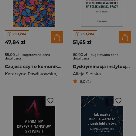
KSIĄŻKA
KSIĄŻKA
47,84 zł
51,65 zł
55,00 zł
60,00 zł
- sugerowana cena
- sugerowana cena
detaliczna
detaliczna
Czujesz czyli o komunikacji marketingowej i sprzedaży skierowanej do kobiet Wstęp do gender marketingu
Dyskryminacja instytucjonalna kobiet na polskim rynku pracy
Katarzyna Pawlikowska
,
Poleszak Marek
Alicja Sielska
6,0 (2)