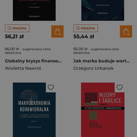
KSIĄŻKA
KSIĄŻKA
56,21 zł
55,44 zł
66,00 zł
65,00 zł
- sugerowana cena
- sugerowana cena
detaliczna
detaliczna
Globalny kryzys finansowy XXI wieku Przyczyny, przebieg, skutki, prognozy
Jak marka buduje wartość przedsiębiorstwa Zarządzanie wartością i wycena marki
Wioletta Nawrot
Grzegorz Urbanek