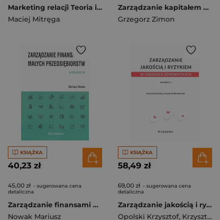
Marketing relacji Teoria i praktyka
Zarządzanie kapitałem obrotowym w przedsiębiorstwie
Maciej Mitręga
Grzegorz Zimon
KSIĄŻKA
KSIĄŻKA
40,23 zł
58,49 zł
45,00 zł
69,00 zł
- sugerowana cena
- sugerowana cena
detaliczna
detaliczna
Zarządzanie finansami małych przedsiębiorstw
Zarządzanie jakością i ryzykiem w usługach zdrowotnych
Nowak Mariusz
Opolski Krzysztof
,
Krzysztof Waśniewski