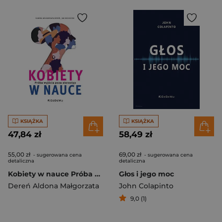
KSIĄŻKA
KSIĄŻKA
47,84 zł
58,49 zł
55,00 zł
69,00 zł
- sugerowana cena
- sugerowana cena
detaliczna
detaliczna
Kobiety w nauce Próba wyjścia poza stereotyp
Głos i jego moc
Dereń Aldona Małgorzata
John Colapinto
9,0 (1)