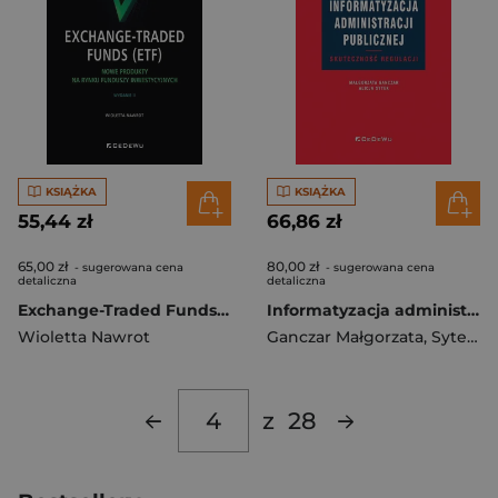
KSIĄŻKA
KSIĄŻKA
55,44 zł
66,86 zł
65,00 zł
80,00 zł
- sugerowana cena
- sugerowana cena
detaliczna
detaliczna
Exchange-Traded Funds (ETF). Nowe produkty na rynku funduszy inwestycyjnych
Informatyzacja administracji publicznej. Skuteczność regulacji
Wioletta Nawrot
Ganczar Małgorzata
,
Sytek Alicja
z
28