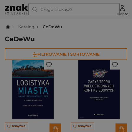
Czego szukasz?
Konto
Katalog
CeDeWu
CeDeWu
FILTROWANIE I SORTOWANIE
KSIĄŻKA
KSIĄŻKA