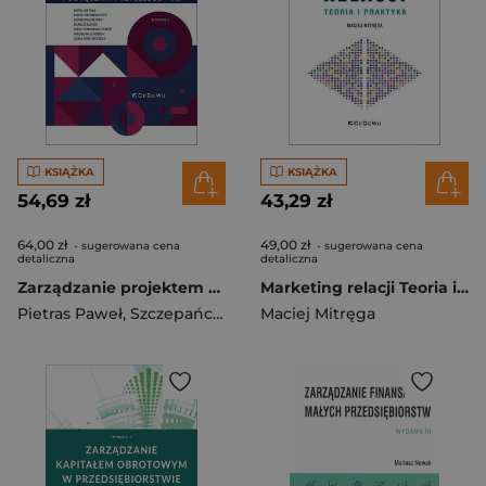
KSIĄŻKA
KSIĄŻKA
54,69 zł
43,29 zł
64,00 zł
49,00 zł
- sugerowana cena
- sugerowana cena
detaliczna
detaliczna
Zarządzanie projektem Podręcznik przyszłego Pma
Marketing relacji Teoria i praktyka
Pietras Paweł
,
Szczepańczyk Maciej
Maciej Mitręga
,
Pietras Agnieszka
,
Klim