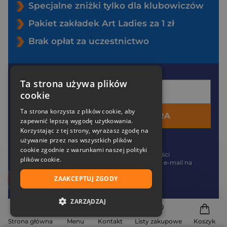
Specjalne zniżki tylko dla klubowiczów
Pakiet zakładek Art Ladies za 1 zł
Brak opłat za uczestnictwo
Twój e-mail
Ta strona używa plików
cookie
Ta strona korzysta z plików cookie, aby
DOŁĄCZ DO ZNAK EKSTRA
zapewnić lepszą wygodę użytkowania.
Korzystając z tej strony, wyrażasz zgodę na
*
Akceptuję
politykę prywatności
używanie przez nas wszystkich plików
cookie zgodnie z warunkami naszej polityki
*
Zgadzam się na otrzymywanie wiadomości
plików cookie.
marketingowych (newsletter) na podany
e-mail
na
zasadach określonych w
regulaminie
.
ZAAKCEPTUJ ZGODY
ZARZĄDZAJ
NIEZBĘDNE
Strona główna
Menu
Kontakt
Listy zakupowe
Koszyk