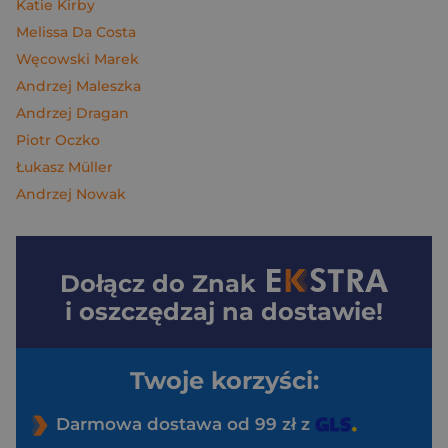
Katie Kirby
Melissa Da Costa
Węcowski Marek
Andrzej Maleszka
Andrzej Dragan
Piotr Oczko
Łukasz Müller
Andrzej Nowak
Dołącz do
Znak
i oszczędzaj na dostawie!
Twoje korzyści:
Darmowa dostawa od 99 zł z