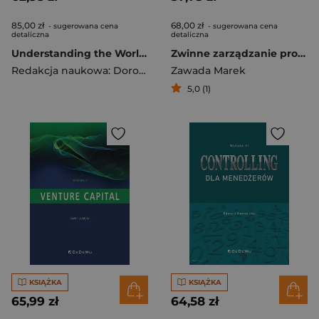
85,00 zł
68,00 zł
- sugerowana cena
- sugerowana cena
detaliczna
detaliczna
Understanding the World Economy
Zwinne zarządzanie projektami badań klinicznych
Redakcja naukowa: Dorota Niedziółka
Zawada Marek
,
Maciej Gurbała
5,0 (1)
KSIĄŻKA
KSIĄŻKA
65,99 zł
64,58 zł