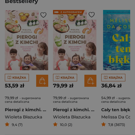
Bestsellery
KSIĄŻKA
KSIĄŻKA
KSIĄŻKA
53,59 zł
79,99 zł
36,84 zł
79,99 zł
79,99 zł
54,99 zł
- sugerowana
- sugerowana
- sugerowa
cena detaliczna
cena detaliczna
cena detaliczna
Pierogi z kimchi. Moje ulubione azjatyckie przepisy
Pierogi z kimchi. Moje ulubione azjatyckie przepisy - książka z autografem
Cały ten błękit
Wioleta Błazucka
Wioleta Błazucka
Melissa Da Cos
9,4 (7)
10,0 (2)
7,8 (3673)