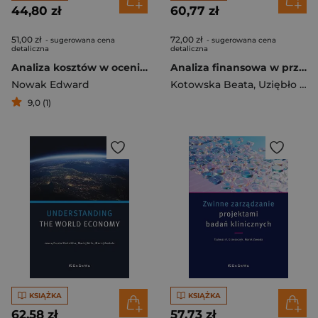
44,80 zł
60,77 zł
51,00 zł
72,00 zł
- sugerowana cena
- sugerowana cena
detaliczna
detaliczna
Analiza kosztów w ocenie działalności przedsiębiorstwa
Analiza finansowa w przedsiębiorstwie przykłady, zadania i rozwiązania
Nowak Edward
Kotowska Beata
,
Uziębło Aldona
9,0 (1)
KSIĄŻKA
KSIĄŻKA
62,58 zł
57,73 zł