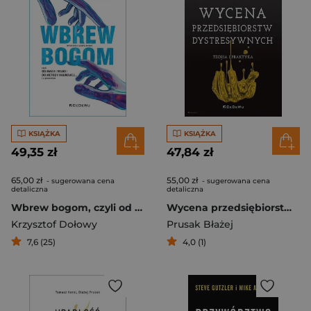
KSIĄŻKA
KSIĄŻKA
49,35 zł
47,84 zł
65,00 zł
55,00 zł
- sugerowana cena
- sugerowana cena
detaliczna
detaliczna
Wbrew bogom, czyli od magii i religii do metody naukowej... i z powrotem
Wycena przedsiębiorstw dystresywnych Teoria i praktyka
Krzysztof Dołowy
Prusak Błażej
7,6 (25)
4,0 (1)