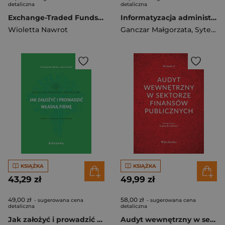
detaliczna
detaliczna
Exchange-Traded Funds (ETF). Nowe produkty na rynku funduszy inwestycyjnych
Informatyzacja administracji publicznej. Skuteczność regulacji
Wioletta Nawrot
Ganczar Małgorzata
,
Sytek Alicja
KSIĄŻKA
KSIĄŻKA
43,29 zł
49,99 zł
49,00 zł
58,00 zł
- sugerowana cena
- sugerowana cena
detaliczna
detaliczna
Jak założyć i prowadzić własną firmę. Praktyczny poradnik z przykładami (wyd. 14 zmienione i uaktual
Audyt wewnętrzny w sektorze finansów publicznych. Wyd.2