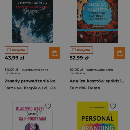
KSIĄŻKA
KSIĄŻKA
43,99 zł
52,99 zł
50,00 zł
62,00 zł
- sugerowana cena
- sugerowana cena
detaliczna
detaliczna
Zasady prowadzenia konfliktów zbrojnych na morzu
Analiza kosztów spółdzielni i wspólnot mieszkaniowych. Aspekt zrównoważonego rozwoju
Jarosław Kroplewski
,
Klaudia Skelnik
Dudziak Beata