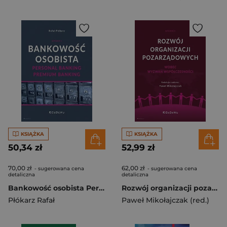
KSIĄŻKA
KSIĄŻKA
50,34 zł
52,99 zł
70,00 zł
62,00 zł
- sugerowana cena
- sugerowana cena
detaliczna
detaliczna
Bankowość osobista Personal Banking, Premium Banking
Rozwój organizacji pozarządowych wobec wyzwań współczesności
Płókarz Rafał
Paweł Mikołajczak (red.)