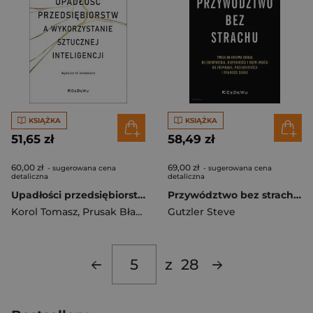
KSIĄŻKA
KSIĄŻKA
51,65 zł
58,49 zł
60,00 zł
69,00 zł
- sugerowana cena
- sugerowana cena
detaliczna
detaliczna
Upadłości przedsiębiorstw a wykorzystanie sztucznej inteligencji
Przywództwo bez strachu Twoja 90-dniowa droga od zmartwienia, niepewności i wątpliwości do inspiracji, przejrzystości i pewn
Korol Tomasz
,
Prusak Błażej
Gutzler Steve
z
28