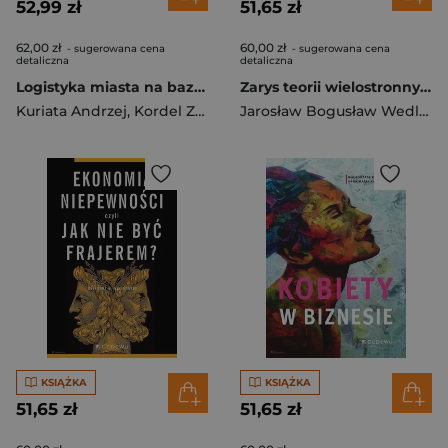
52,99 zł
51,65 zł
62,00 zł
60,00 zł
- sugerowana cena
- sugerowana cena
detaliczna
detaliczna
Logistyka miasta na bazie teorii mnogości i gier. Aglomeracja i metropolia
Zarys teorii wielostronnych kont księgowych
Kuriata Andrzej
,
Kordel Zdzisław
Jarosław Bogusław Wedler
KSIĄŻKA
KSIĄŻKA
51,65 zł
51,65 zł