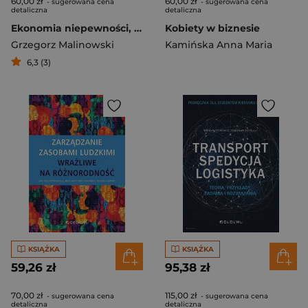
60,00 zł
60,00 zł
- sugerowana cena
- sugerowana cena
detaliczna
detaliczna
Ekonomia niepewności, czyli jak nie być frajerem?
Kobiety w biznesie
Grzegorz Malinowski
Kamińska Anna Maria
6,3 (3)
KSIĄŻKA
KSIĄŻKA
59,26 zł
95,38 zł
70,00 zł
115,00 zł
- sugerowana cena
- sugerowana cena
detaliczna
detaliczna