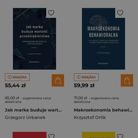
KSIĄŻKA
KSIĄŻKA
55,44 zł
59,99 zł
65,00 zł
71,00 zł
- sugerowana cena
- sugerowana cena
detaliczna
detaliczna
Jak marka buduje wartość przedsiębiorstwa Zarządzanie wartością i wycena marki
Makroekonomia behawioralna Jak wyjaśniać zjawiska makroekonomiczne z wykorzystaniem ekonomii behawioralnej
Grzegorz Urbanek
Krzysztof Orlik