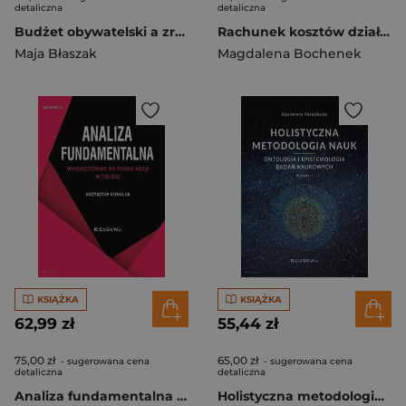
detaliczna
detaliczna
Budżet obywatelski a zrównoważony rozwój miast
Rachunek kosztów działań i zrównoważona karta wyników w podnoszeniu wartości klienta
Maja Błaszak
Magdalena Bochenek
KSIĄŻKA
KSIĄŻKA
62,99 zł
55,44 zł
75,00 zł
65,00 zł
- sugerowana cena
- sugerowana cena
detaliczna
detaliczna
Analiza fundamentalna Wykorzystanie na rynku akcji w Polsce
Holistyczna metodologia nauk Ontologia i epistemologia badań naukowych