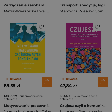
Zarządzanie zasobami ludzkimi wrażliwe na różnorodność
Transport, spedycja, logistyka. Teoria, przykłady, zadania i rozwiązania. Podręcznik dla studentów kierunku logistyka
Mazur-Wierzbicka Ewa
,
Wieczorek-Szymańska Anna
Starowicz Wiesław
,
Stanisław Ejdys (red.)
,
Leońsk
KSIĄŻKA
KSIĄŻKA
89,55 zł
47,84 zł
108,00 zł
55,00 zł
- sugerowana cena
- sugerowana cena
detaliczna
detaliczna
Motywowanie pracowników zróżnicowanych pokoleniowo
Czujesz czyli o komunikacji marketingowej i sprzedaży skierowanej do kobiet Wstęp do gender marketingu
Joanna Nieżurawska-Zając
Katarzyna Pawlikowska
,
Pole