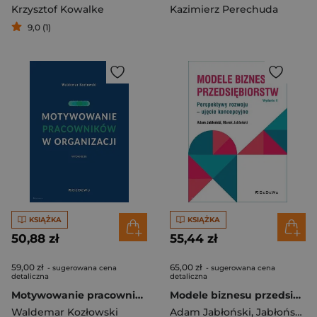
Krzysztof Kowalke
Kazimierz Perechuda
9,0 (1)
KSIĄŻKA
KSIĄŻKA
50,88 zł
55,44 zł
59,00 zł
65,00 zł
- sugerowana cena
- sugerowana cena
detaliczna
detaliczna
Motywowanie pracowników w organizacji
Modele biznesu przedsiębiorstw. Perspektywy rozwoju - ujęcie koncepcyjne
Waldemar Kozłowski
Adam Jabłoński
,
Jabłoński Marek