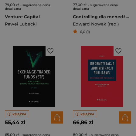
79,00 zł
77,00 zł
- sugerowana cena
- sugerowana cena
detaliczna
detaliczna
Venture Capital
Controlling dla menedżerów
Paweł Lubecki
Edward Nowak (red.)
6,0 (1)
KSIĄŻKA
KSIĄŻKA
55,44 zł
66,86 zł
65,00 zł
80,00 zł
- sugerowana cena
- sugerowana cena