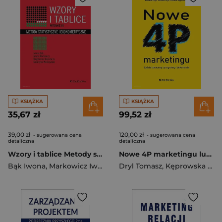
KSIĄŻKA
KSIĄŻKA
35,67 zł
99,52 zł
39,00 zł
120,00 zł
- sugerowana cena
- sugerowana cena
detaliczna
detaliczna
Wzory i tablice Metody statystyczne i ekonometryczne
Nowe 4P marketingu ludzie, procesy, programy, dokonania
Bąk Iwona
,
Markowicz Iwona
,
Mojsiewicz Magdalena
Dryl Tomasz
,
Kęprowska Urszula
,
Wawrz