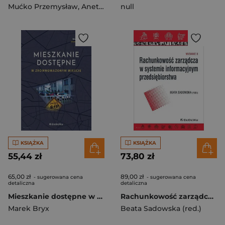
Mućko Przemysław
,
Aneta Sokół
null
KSIĄŻKA
KSIĄŻKA
55,44 zł
73,80 zł
65,00 zł
89,00 zł
- sugerowana cena
- sugerowana cena
detaliczna
detaliczna
Mieszkanie dostępne w zrównoważonym mieście
Rachunkowość zarządcza w systemie informacyjnym przedsiębiorstwa
Marek Bryx
Beata Sadowska (red.)