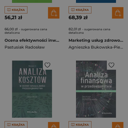
KSIĄŻKA
KSIĄŻKA
56,21 zł
68,39 zł
66,00 zł
82,01 zł
- sugerowana cena
- sugerowana cena
detaliczna
detaliczna
Ocena efektywności inwestycji
Marketing usług zdrowotnych od budowania wizerunku placówki do zadowolenia klientów
Pastusiak Radosław
Agnieszka Bukowska-Piestrzyńska
KSIĄŻKA
KSIĄŻKA