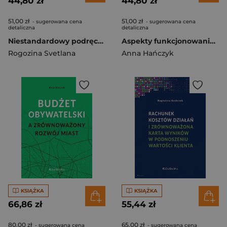
44,80 zł
44,80 zł
51,00 zł
51,00 zł
- sugerowana cena
- sugerowana cena
detaliczna
detaliczna
Niestandardowy podręcznik do rachunkowości
Aspekty funkcjonowania rynku FOREX w Polsce
Rogozina Svetlana
Anna Hańczyk
KSIĄŻKA
KSIĄŻKA
66,86 zł
55,44 zł
80,00 zł
65,00 zł
- sugerowana cena
- sugerowana cena