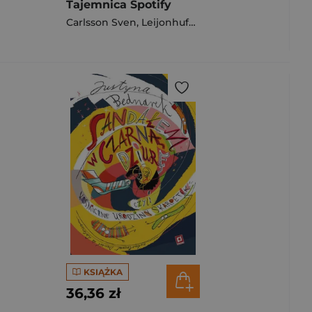
Tajemnica Spotify
Carlsson Sven
,
Leijonhufvud Jonas
KSIĄŻKA
36,36 zł