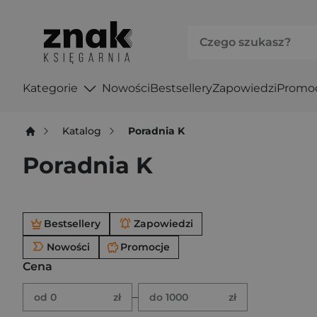
Kategorie
Nowości
Bestsellery
Zapowiedzi
Promo
Katalog
Poradnia K
Poradnia K
Po użyciu produkty będą automatycznie filtrowane. W
Bestsellery
Zapowiedzi
Nowości
Promocje
Cena
Brak ustawionego zakresu ceny.
Podaj zakres ceny w złotych.
–
od 0
zł
do 1000
zł