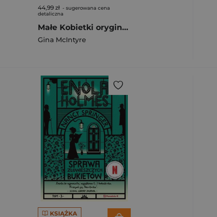
44,99 zł
- sugerowana cena
detaliczna
Małe Kobietki oryginalny album filmowy
Gina McIntyre
KSIĄŻKA