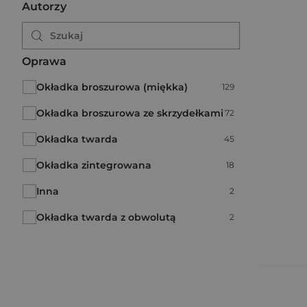
Autorzy
Oprawa
Okładka broszurowa (miękka)
Liczba pozycji:
129
Okładka broszurowa ze skrzydełkami
Liczba pozycji:
72
Okładka twarda
Liczba pozycji:
45
Okładka zintegrowana
Liczba pozycji:
18
Inna
Liczba pozycji:
2
Okładka twarda z obwolutą
Liczba pozycji:
2