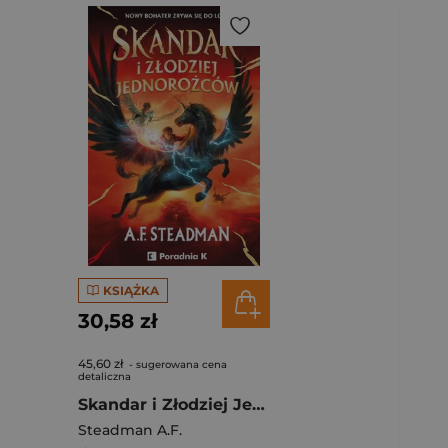
KSIĄŻKA
30,58 zł
45,60 zł
- sugerowana cena
detaliczna
Skandar i Złodziej Jednorożców
Steadman A.F.