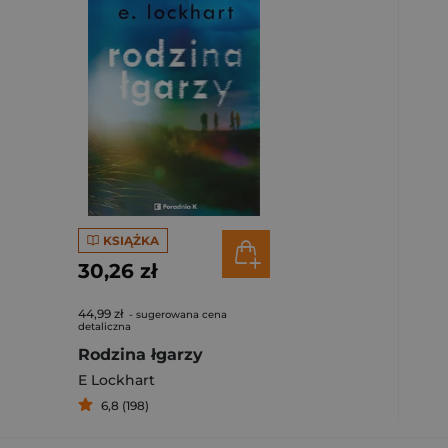
KSIĄŻKA
30,26 zł
44,99 zł
- sugerowana cena
detaliczna
Rodzina łgarzy
E Lockhart
6,8 (198)