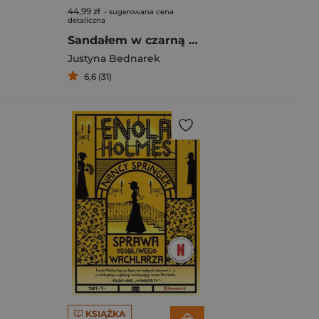
44,99 zł
- sugerowana cena
detaliczna
Sandałem w czarną dziurę, czyli kosmiczne urodziny skarpetek
Justyna Bednarek
6,6 (31)
KSIĄŻKA