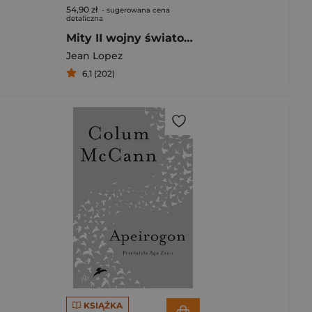
54,90 zł
- sugerowana cena
detaliczna
Mity II wojny światowej
Jean Lopez
6,1 (202)
KSIĄŻKA