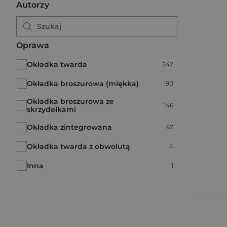
Autorzy
Oprawa
Okładka twarda
Liczba pozycji:
242
Okładka broszurowa (miękka)
Liczba pozycji:
190
Okładka broszurowa ze
Liczba pozycji:
146
skrzydełkami
Okładka zintegrowana
Liczba pozycji:
67
Okładka twarda z obwolutą
Liczba pozycji:
4
Inna
Liczba pozycji:
1