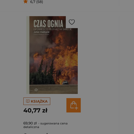
6,7 (58)
KSIĄŻKA
40,77 zł
69,90 zł
- sugerowana cena
detaliczna