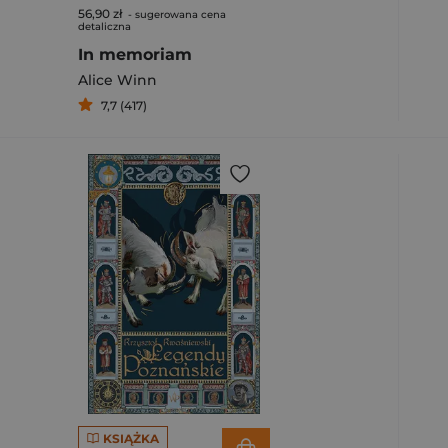
56,90 zł
- sugerowana cena
detaliczna
In memoriam
Alice Winn
7,7 (417)
KSIĄŻKA