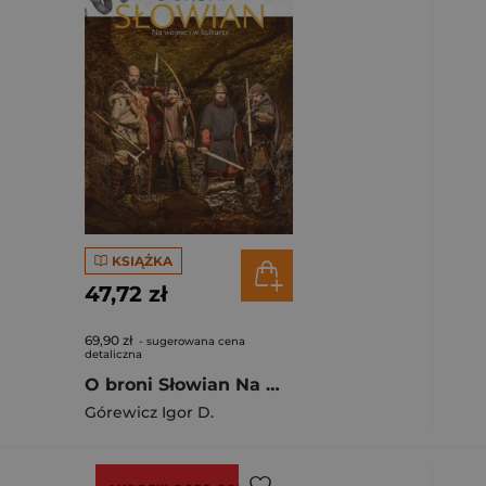
KSIĄŻKA
47,72 zł
69,90 zł
- sugerowana cena
detaliczna
O broni Słowian Na wojnie i w kulturze
Górewicz Igor D.