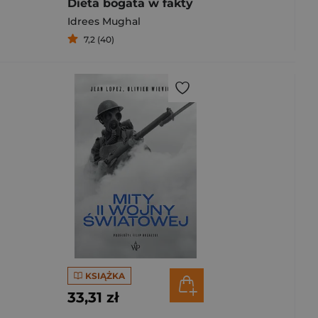
Dieta bogata w fakty
Idrees Mughal
7,2 (40)
KSIĄŻKA
33,31 zł