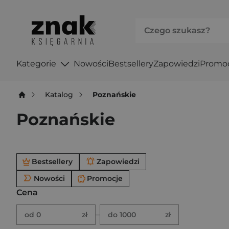
Kategorie
Nowości
Bestsellery
Zapowiedzi
Promo
Katalog
Poznańskie
Poznańskie
Po użyciu produkty będą automatycznie filtrowane. W
Bestsellery
Zapowiedzi
Nowości
Promocje
Cena
Brak ustawionego zakresu ceny.
Podaj zakres ceny w złotych.
–
od 0
zł
do 1000
zł