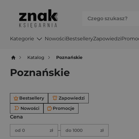
Kategorie
Nowości
Bestsellery
Zapowiedzi
Promo
Katalog
Poznańskie
Poznańskie
Po użyciu produkty będą automatycznie filtrowane. W
Bestsellery
Zapowiedzi
Nowości
Promocje
Cena
Brak ustawionego zakresu ceny.
Podaj zakres ceny w złotych.
–
od 0
zł
do 1000
zł