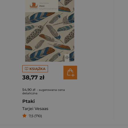
KSIĄŻKA
38,77 zł
54,90 zł
- sugerowana cena
detaliczna
Ptaki
Tarjei Vesaas
7,5 (710)