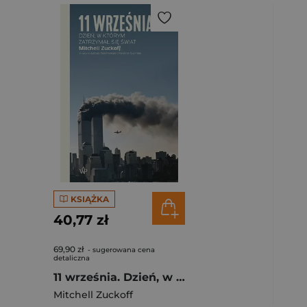
KSIĄŻKA
40,77 zł
69,90 zł
- sugerowana cena
detaliczna
11 września. Dzień, w którym zatrzymał się świat (wyd.2)
Mitchell Zuckoff