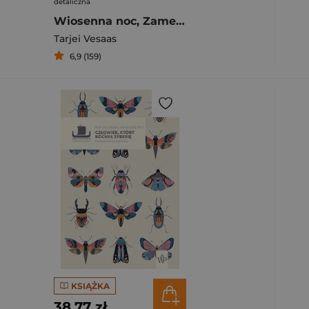
detaliczna
Wiosenna noc, Zamek z lodu
Tarjei Vesaas
6,9 (159)
KSIĄŻKA
38,77 zł