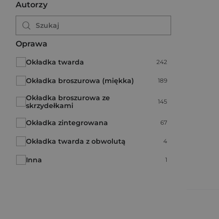
Autorzy
Oprawa
Okładka twarda
Liczba pozycji:
242
Okładka broszurowa (miękka)
Liczba pozycji:
189
Okładka broszurowa ze
Liczba pozycji:
145
skrzydełkami
Okładka zintegrowana
Liczba pozycji:
67
Okładka twarda z obwolutą
Liczba pozycji:
4
Inna
Liczba pozycji:
1