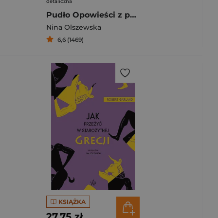
detaliczna
Pudło Opowieści z polskich więzień
Nina Olszewska
6,6 (1469)
KSIĄŻKA
27,75 zł