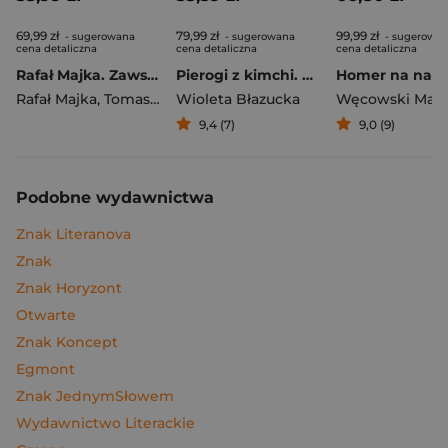
69,99 zł
79,99 zł
99,99 zł
- sugerowana
- sugerowana
- sugerowa
cena detaliczna
cena detaliczna
cena detaliczna
Rafał Majka. Zawsze z przodu. Rozmawia Tomasz Kalemba - książka z autografem
Pierogi z kimchi. Moje ulubione azjatyckie przepisy
Rafał Majka
,
Tomasz Kalemba
Wioleta Błazucka
Węcowski Mar
9,4 (7)
9,0 (9)
Podobne wydawnictwa
Znak Literanova
Znak
Znak Horyzont
Otwarte
Znak Koncept
Egmont
Znak JednymSłowem
Wydawnictwo Literackie