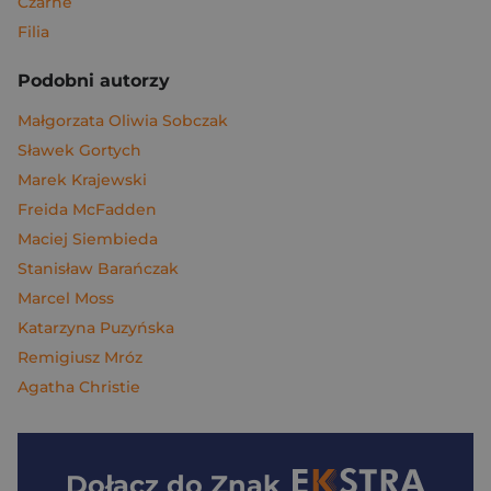
Czarne
Filia
Podobni autorzy
Małgorzata Oliwia Sobczak
Sławek Gortych
Marek Krajewski
Freida McFadden
Maciej Siembieda
Stanisław Barańczak
Marcel Moss
Katarzyna Puzyńska
Remigiusz Mróz
Agatha Christie
Dołącz do
Znak