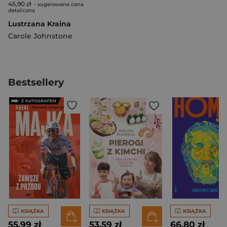
45,90 zł
- sugerowana cena
detaliczna
Lustrzana Kraina
Carole Johnstone
Bestsellery
KSIĄŻKA
KSIĄŻKA
KSIĄŻKA
55,99 zł
53,59 zł
66,80 zł