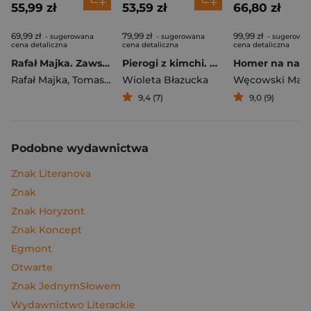
55,99 zł
53,59 zł
66,80 zł
69,99 zł
79,99 zł
99,99 zł
- sugerowana
- sugerowana
- sugerowa
cena detaliczna
cena detaliczna
cena detaliczna
Rafał Majka. Zawsze z przodu. Rozmawia Tomasz Kalemba - książka z autografem
Pierogi z kimchi. Moje ulubione azjatyckie przepisy
Rafał Majka
,
Tomasz Kalemba
Wioleta Błazucka
Węcowski Mar
9,4 (7)
9,0 (9)
Podobne wydawnictwa
Znak Literanova
Znak
Znak Horyzont
Znak Koncept
Egmont
Otwarte
Znak JednymSłowem
Wydawnictwo Literackie