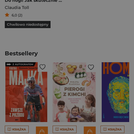
Do nogi! Jak skutecznie wyszkolić psa
Claudia Toll
6,0 (2)
Chwilowo niedostępny
Bestsellery
KSIĄŻKA
KSIĄŻKA
KSIĄŻKA