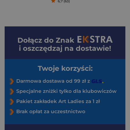
6,7 (63)
Dołącz do
Znak
i oszczędzaj na dostawie!
Twoje korzyści:
Darmowa dostawa od 99 zł z
Specjalne zniżki tylko dla klubowiczów
Pakiet zakładek Art Ladies za 1 zł
Brak opłat za uczestnictwo