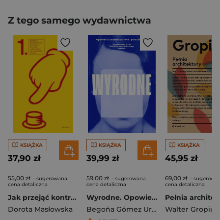
Z tego samego wydawnictwa
KSIĄŻKA
KSIĄŻKA
KSIĄŻKA
37,90 zł
39,99 zł
45,95 zł
55,00 zł
59,00 zł
69,00 zł
- sugerowana
- sugerowana
- sugerowa
cena detaliczna
cena detaliczna
cena detaliczna
Jak przejąć kontrolę nad światem, nie wychodząc z domu wyd. 2
Wyrodne. Opowieść o macierzyństwie i poczuciu winy
Dorota Masłowska
Begoña Gómez Urzaiz
Walter Gropius