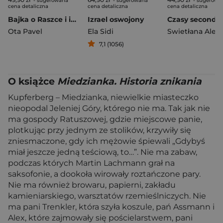
- sugerowana
- sugerowana
- sugerowa
cena detaliczna
cena detaliczna
cena detaliczna
Bajka o Raszce i inne opowiadania
Izrael oswojony
Ota Pavel
Ela Sidi
7,1 (1056)
O książce
Miedzianka. Historia znikania
Kupferberg – Miedzianka, niewielkie miasteczko
nieopodal Jeleniej Góry, którego nie ma. Tak jak nie
ma gospody Ratuszowej, gdzie miejscowe panie,
plotkując przy jednym ze stolików, krzywiły się
zniesmaczone, gdy ich mężowie śpiewali „Gdybyś
miał jeszcze jedną teściową, to…”. Nie ma zabaw,
podczas których Martin Lachmann grał na
saksofonie, a dookoła wirowały roztańczone pary.
Nie ma również browaru, papierni, zakładu
kamieniarskiego, warsztatów rzemieślniczych. Nie
ma pani Trenkler, która szyła koszule, pań Assmann i
Alex, które zajmowały się pościelarstwem, pani