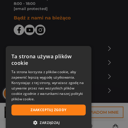
8:00 - 18:00
[email protected]
Bądź z nami na bieżąco
O Księgarni Znak
Ta strona używa plików
cookie
Zakupy u nas
Ta strona korzysta z plików cookie, aby
Nasza oferta
zapewnić lepszą wygodę użytkowania.
Korzystając z tej strony, wyrażasz zgodę na
używanie przez nas wszystkich plików
Nasi autorzy
cookie zgodnie z warunkami naszej polityki
plików cookie.
ZAAKCEPTUJ ZGODY
36,75 zł
POWIADOM MNIE
ZARZĄDZAJ