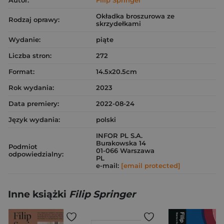
Autor:
Filip Springer
Okładka broszurowa ze
Rodzaj oprawy:
skrzydełkami
Wydanie:
piąte
Liczba stron:
272
Format:
14.5x20.5cm
Rok wydania:
2023
Data premiery:
2022-08-24
Język wydania:
polski
INFOR PL S.A.
Burakowska 14
Podmiot
01-066 Warszawa
odpowiedzialny:
PL
e-mail:
[email protected]
Inne książki
Filip Springer