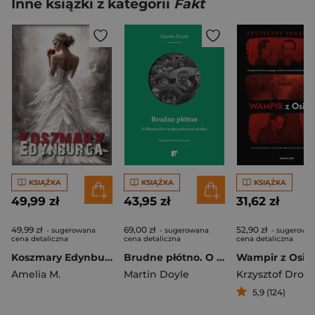
Inne książki z kategorii
Fakt
KSIĄŻKA
KSIĄŻKA
KSIĄŻKA
49,99 zł
43,95 zł
31,62 zł
49,99 zł
69,00 zł
52,90 zł
- sugerowana
- sugerowana
- sugerowa
cena detaliczna
cena detaliczna
cena detaliczna
Koszmary Edynburga
Brudne płótno. O Kłopotach w mojej rodzinnej okolicy
Wampir z Osiel
Amelia M.
Martin Doyle
5,9 (124)