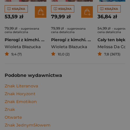
KSIĄŻKA
KSIĄŻKA
KSIĄŻKA
53,59 zł
79,99 zł
36,84 zł
79,99 zł
79,99 zł
54,99 zł
- sugerowana
- sugerowana
- sugerowa
cena detaliczna
cena detaliczna
cena detaliczna
Pierogi z kimchi. Moje ulubione azjatyckie przepisy
Pierogi z kimchi. Moje ulubione azjatyckie przepisy - książka z autografem
Cały ten błękit
Wioleta Błazucka
Wioleta Błazucka
Melissa Da Cos
9,4 (7)
10,0 (2)
7,8 (3673)
Podobne wydawnictwa
Znak Literanova
Znak Horyzont
Znak Emotikon
Znak
Otwarte
Znak JednymSłowem