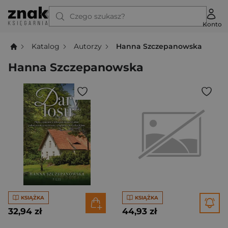
Czego szukasz?
Konto
Katalog
Autorzy
Hanna Szczepanowska
Hanna Szczepanowska
KSIĄŻKA
KSIĄŻKA
32,94 zł
44,93 zł