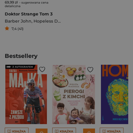
69,99 zł
- sugerowana cena
detaliczna
Doktor Strange Tom 3
Barber John
,
Hopeless Dennis
7,4 (41)
Bestsellery
KSIĄŻKA
KSIĄŻKA
KSIĄŻKA