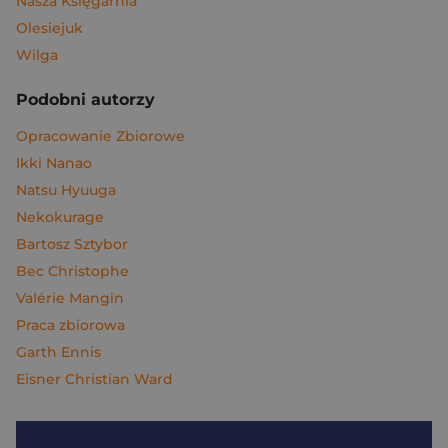
Nasza Księgarnia
Olesiejuk
Wilga
Podobni autorzy
Opracowanie Zbiorowe
Ikki Nanao
Natsu Hyuuga
Nekokurage
Bartosz Sztybor
Bec Christophe
Valérie Mangin
Praca zbiorowa
Garth Ennis
Eisner Christian Ward