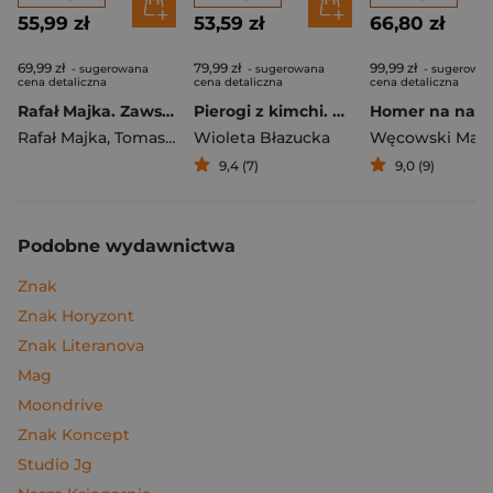
55,99 zł
53,59 zł
66,80 zł
69,99 zł
79,99 zł
99,99 zł
- sugerowana
- sugerowana
- sugerowa
cena detaliczna
cena detaliczna
cena detaliczna
Rafał Majka. Zawsze z przodu. Rozmawia Tomasz Kalemba - książka z autografem
Pierogi z kimchi. Moje ulubione azjatyckie przepisy
Rafał Majka
,
Tomasz Kalemba
Wioleta Błazucka
Węcowski Mar
9,4 (7)
9,0 (9)
Podobne wydawnictwa
Znak
Znak Horyzont
Znak Literanova
Mag
Moondrive
Znak Koncept
Studio Jg