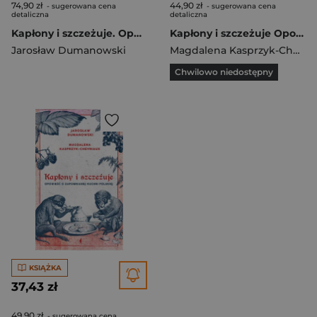
74,90 zł
44,90 zł
- sugerowana cena
- sugerowana cena
detaliczna
detaliczna
Kapłony i szczeżuje. Opowieść o zapomnianej kuchni polskiej wyd. 3
Kapłony i szczeżuje Opowieść o zapomnianej kuchni polskiej
Jarosław Dumanowski
Magdalena Kasprzyk-Chevriaux
Chwilowo niedostępny
KSIĄŻKA
37,43 zł
49,90 zł
- sugerowana cena