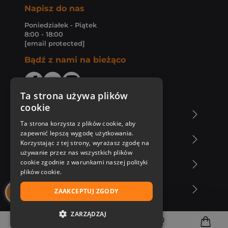
Napisz do nas
Poniedziałek - Piątek
8:00 - 18:00
[email protected]
Bądź z nami na bieżąco
Ta strona używa plików
cookie
O Księgarni Znak
Ta strona korzysta z plików cookie, aby
zapewnić lepszą wygodę użytkowania.
Zakupy u nas
Korzystając z tej strony, wyrażasz zgodę na
używanie przez nas wszystkich plików
cookie zgodnie z warunkami naszej polityki
Nasza oferta
plików cookie.
Nasi autorzy
ZAAKCEPTUJ ZGODY
ZARZĄDZAJ