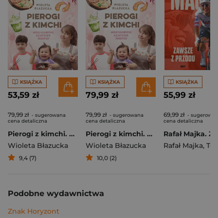
KSIĄŻKA
KSIĄŻKA
KSIĄŻKA
53,59 zł
79,99 zł
55,99 zł
79,99 zł
79,99 zł
69,99 zł
- sugerowana
- sugerowana
- sugerowa
cena detaliczna
cena detaliczna
cena detaliczna
Pierogi z kimchi. Moje ulubione azjatyckie przepisy
Pierogi z kimchi. Moje ulubione azjatyckie przepisy - książka z autografem
Wioleta Błazucka
Wioleta Błazucka
Rafał Majka
,
Tomasz 
9,4 (7)
10,0 (2)
Podobne wydawnictwa
Znak Horyzont