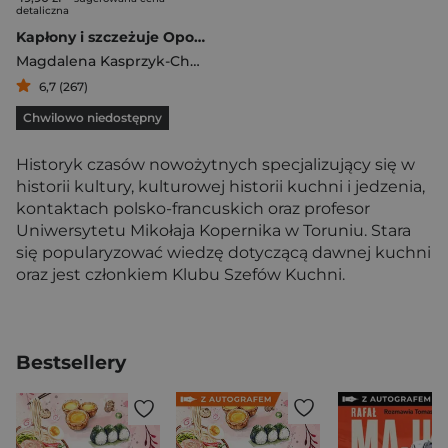
detaliczna
Kapłony i szczeżuje Opowieść o zapomnianej kuchni polskiej
Magdalena Kasprzyk-Chevriaux
,
Jarosław Dumanowski
6,7 (267)
Chwilowo niedostępny
Historyk czasów nowożytnych specjalizujący się w
historii kultury, kulturowej historii kuchni i jedzenia,
kontaktach polsko-francuskich oraz profesor
Uniwersytetu Mikołaja Kopernika w Toruniu. Stara
się popularyzować wiedzę dotyczącą dawnej kuchni
oraz jest członkiem Klubu Szefów Kuchni.
Bestsellery