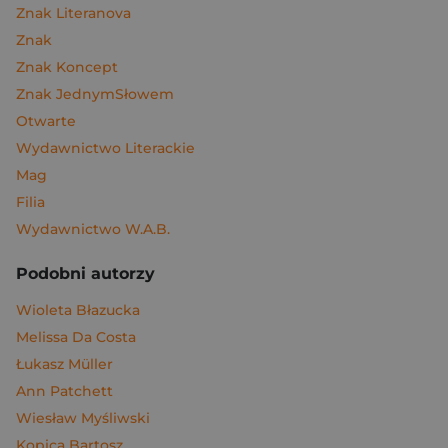
Znak Literanova
Znak
Znak Koncept
Znak JednymSłowem
Otwarte
Wydawnictwo Literackie
Mag
Filia
Wydawnictwo W.A.B.
Podobni autorzy
Wioleta Błazucka
Melissa Da Costa
Łukasz Müller
Ann Patchett
Wiesław Myśliwski
Kopica Bartosz