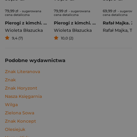
79,99 zł
79,99 zł
69,99 zł
- sugerowana
- sugerowana
- sugerowa
cena detaliczna
cena detaliczna
cena detaliczna
Pierogi z kimchi. Moje ulubione azjatyckie przepisy
Pierogi z kimchi. Moje ulubione azjatyckie przepisy - książka z autografem
Wioleta Błazucka
Wioleta Błazucka
Rafał Majka
,
Tomasz 
9,4 (7)
10,0 (2)
Podobne wydawnictwa
Znak Literanova
Znak
Znak Horyzont
Nasza Księgarnia
Wilga
Zielona Sowa
Znak Koncept
Olesiejuk