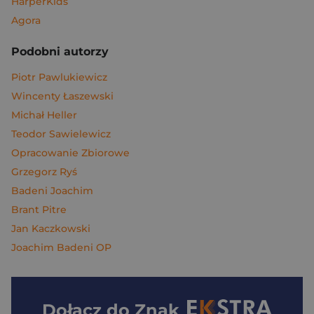
HarperKids
Agora
Podobni autorzy
Piotr Pawlukiewicz
Wincenty Łaszewski
Michał Heller
Teodor Sawielewicz
Opracowanie Zbiorowe
Grzegorz Ryś
Badeni Joachim
Brant Pitre
Jan Kaczkowski
Joachim Badeni OP
Dołącz do
Znak