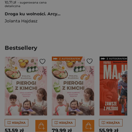
10,71 zł
- sugerowana cena
detaliczna
Droga ku wolności. Arcybiskup Antoni Baraniak
Jolanta Hajdasz
Bestsellery
KSIĄŻKA
KSIĄŻKA
KSIĄŻKA
53,59 zł
79,99 zł
55,99 zł