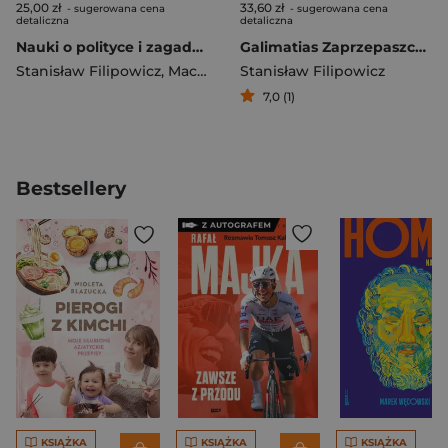
25,00 zł
33,60 zł
- sugerowana cena
- sugerowana cena
detaliczna
detaliczna
Nauki o polityce i zagadnienie interpretacji
Galimatias Zaprzepaszczony sens Oświecenia
Stanisław Filipowicz
,
Maciej Kassner
Stanisław Filipowicz
7,0 (1)
Bestsellery
KSIĄŻKA
KSIĄŻKA
KSIĄŻKA