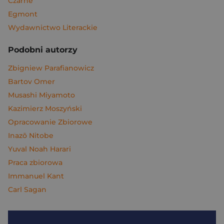
Czarne
Egmont
Wydawnictwo Literackie
Podobni autorzy
Zbigniew Parafianowicz
Bartov Omer
Musashi Miyamoto
Kazimierz Moszyński
Opracowanie Zbiorowe
Inazō Nitobe
Yuval Noah Harari
Praca zbiorowa
Immanuel Kant
Carl Sagan