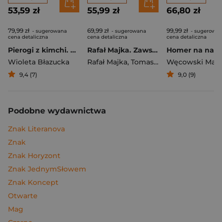
53,59 zł
55,99 zł
66,80 zł
79,99 zł
69,99 zł
99,99 zł
- sugerowana
- sugerowana
- sugerowa
cena detaliczna
cena detaliczna
cena detaliczna
Pierogi z kimchi. Moje ulubione azjatyckie przepisy
Rafał Majka. Zawsze z przodu. Rozmawia Tomasz Kalemba - książka z autografem
Wioleta Błazucka
Rafał Majka
,
Tomasz Kalemba
Węcowski Mar
9,4 (7)
9,0 (9)
Podobne wydawnictwa
Znak Literanova
Znak
Znak Horyzont
Znak JednymSłowem
Znak Koncept
Otwarte
Mag