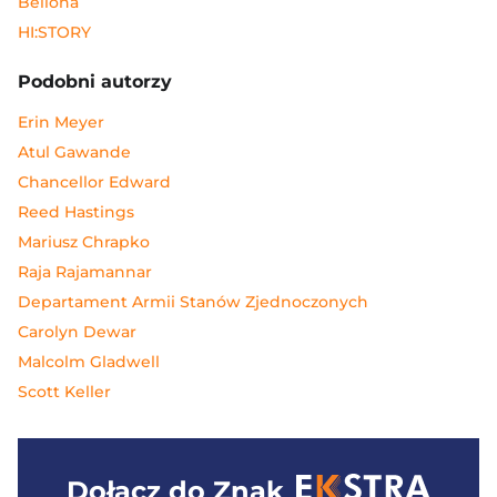
Bellona
HI:STORY
Podobni autorzy
Erin Meyer
Atul Gawande
Chancellor Edward
Reed Hastings
Mariusz Chrapko
Raja Rajamannar
Departament Armii Stanów Zjednoczonych
Carolyn Dewar
Malcolm Gladwell
Scott Keller
Dołącz do
Znak