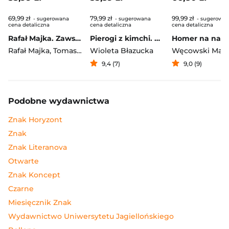
69,99 zł
79,99 zł
99,99 zł
- sugerowana
- sugerowana
- sugerowa
cena detaliczna
cena detaliczna
cena detaliczna
Rafał Majka. Zawsze z przodu. Rozmawia Tomasz Kalemba - książka z autografem
Pierogi z kimchi. Moje ulubione azjatyckie przepisy
Rafał Majka
,
Tomasz Kalemba
Wioleta Błazucka
Węcowski Mar
9,4 (7)
9,0 (9)
Podobne wydawnictwa
Znak Horyzont
Znak
Znak Literanova
Otwarte
Znak Koncept
Czarne
Miesięcznik Znak
Wydawnictwo Uniwersytetu Jagiellońskiego