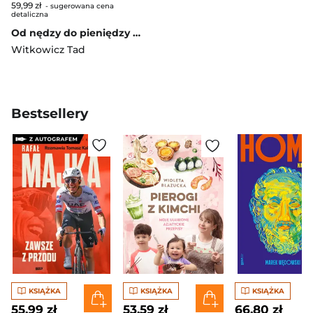
59,99 zł
- sugerowana cena
detaliczna
Od nędzy do pieniędzy czyli znad Bugu na Wall Street
Witkowicz Tad
Bestsellery
KSIĄŻKA
KSIĄŻKA
KSIĄŻKA
55,99 zł
53,59 zł
66,80 zł