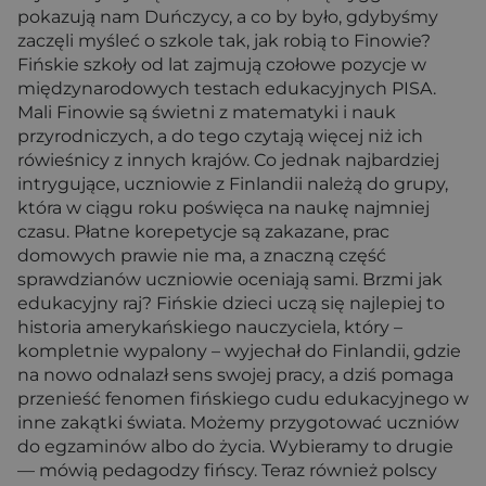
pokazują nam Duńczycy, a co by było, gdybyśmy
zaczęli myśleć o szkole tak, jak robią to Finowie?
Fińskie szkoły od lat zajmują czołowe pozycje w
międzynarodowych testach edukacyjnych PISA.
Mali Finowie są świetni z matematyki i nauk
przyrodniczych, a do tego czytają więcej niż ich
rówieśnicy z innych krajów. Co jednak najbardziej
intrygujące, uczniowie z Finlandii należą do grupy,
która w ciągu roku poświęca na naukę najmniej
czasu. Płatne korepetycje są zakazane, prac
domowych prawie nie ma, a znaczną część
sprawdzianów uczniowie oceniają sami. Brzmi jak
edukacyjny raj? Fińskie dzieci uczą się najlepiej to
historia amerykańskiego nauczyciela, który –
kompletnie wypalony – wyjechał do Finlandii, gdzie
na nowo odnalazł sens swojej pracy, a dziś pomaga
przenieść fenomen fińskiego cudu edukacyjnego w
inne zakątki świata. Możemy przygotować uczniów
do egzaminów albo do życia. Wybieramy to drugie
— mówią pedagodzy fińscy. Teraz również polscy