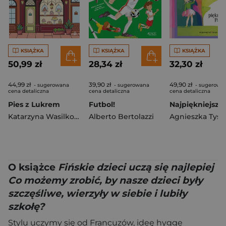
KSIĄŻKA
KSIĄŻKA
KSIĄŻKA
50,99 zł
28,34 zł
32,30 zł
44,99 zł
39,90 zł
49,90 zł
- sugerowana
- sugerowana
- sugerowa
cena detaliczna
cena detaliczna
cena detaliczna
Pies z Lukrem
Futbol!
Katarzyna Wasilkowska
Alberto Bertolazzi
Agnieszka Tysz
O książce
Fińskie dzieci uczą się najlepiej
Co możemy zrobić, by nasze dzieci były
szczęśliwe, wierzyły w siebie i lubiły
szkołę?
Stylu uczymy się od Francuzów, ideę hygge