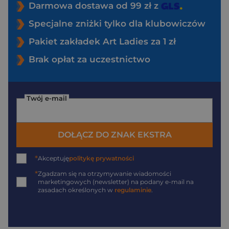
Darmowa dostawa od 99 zł z
Specjalne zniżki tylko dla klubowiczów
Pakiet zakładek Art Ladies za 1 zł
Brak opłat za uczestnictwo
Twój e-mail
DOŁĄCZ DO ZNAK EKSTRA
*
Akceptuję
politykę prywatności
*
Zgadzam się na otrzymywanie wiadomości
marketingowych (newsletter) na podany
e-mail
na
zasadach określonych w
regulaminie
.