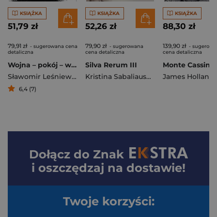
KSIĄŻKA
KSIĄŻKA
KSIĄŻKA
51,79 zł
52,26 zł
88,30 zł
79,91 zł
79,90 zł
139,90 zł
- sugerowana cena
- sugerowana
- sugerowa
detaliczna
cena detaliczna
cena detaliczna
Wojna – pokój – wojna (1914–1945)
Silva Rerum III
Sławomir Leśniewski
Kristina Sabaliauskaitė
James Holland
6,4 (7)
Dołącz do
Znak
i oszczędzaj na dostawie!
Twoje korzyści: