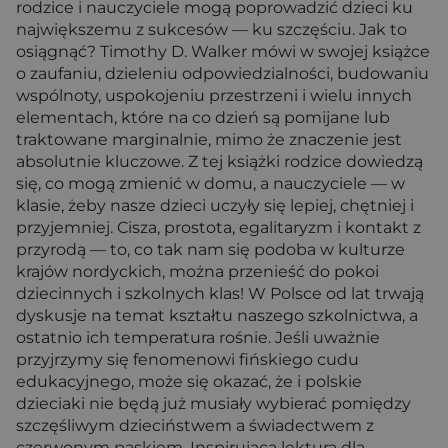
rodzice i nauczyciele mogą poprowadzić dzieci ku
największemu z sukcesów — ku szczęściu. Jak to
osiągnąć? Timothy D. Walker mówi w swojej książce
o zaufaniu, dzieleniu odpowiedzialności, budowaniu
wspólnoty, uspokojeniu przestrzeni i wielu innych
elementach, które na co dzień są pomijane lub
traktowane marginalnie, mimo że znaczenie jest
absolutnie kluczowe. Z tej książki rodzice dowiedzą
się, co mogą zmienić w domu, a nauczyciele — w
klasie, żeby nasze dzieci uczyły się lepiej, chętniej i
przyjemniej. Cisza, prostota, egalitaryzm i kontakt z
przyrodą — to, co tak nam się podoba w kulturze
krajów nordyckich, można przenieść do pokoi
dziecinnych i szkolnych klas! W Polsce od lat trwają
dyskusje na temat kształtu naszego szkolnictwa, a
ostatnio ich temperatura rośnie. Jeśli uważnie
przyjrzymy się fenomenowi fińskiego cudu
edukacyjnego, może się okazać, że i polskie
dzieciaki nie będą już musiały wybierać pomiędzy
szczęśliwym dzieciństwem a świadectwem z
czerwonym paskiem. Inspirująca lektura dla