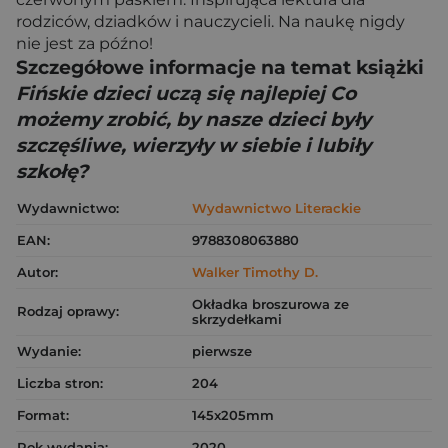
rodziców, dziadków i nauczycieli. Na naukę nigdy
nie jest za późno!
Szczegółowe informacje na temat książki
Fińskie dzieci uczą się najlepiej Co
możemy zrobić, by nasze dzieci były
szczęśliwe, wierzyły w siebie i lubiły
szkołę?
Wydawnictwo:
Wydawnictwo Literackie
EAN:
9788308063880
Autor:
Walker Timothy D.
Okładka broszurowa ze
Rodzaj oprawy:
skrzydełkami
Wydanie:
pierwsze
Liczba stron:
204
Format:
145x205mm
Rok wydania:
2020