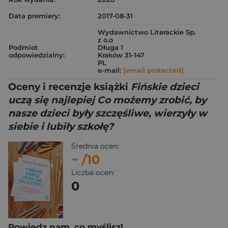
Data premiery:
2017-08-31
Wydawnictwo Literackie Sp.
z o.o
Podmiot
Długa 1
odpowiedzialny:
Kraków 31-147
PL
e-mail:
[email protected]
Oceny i recenzje książki
Fińskie dzieci
uczą się najlepiej Co możemy zrobić, by
nasze dzieci były szczęśliwe, wierzyły w
siebie i lubiły szkołę?
Średnia ocen:
~
/10
Liczba ocen:
0
Powiedz nam, co myślisz!