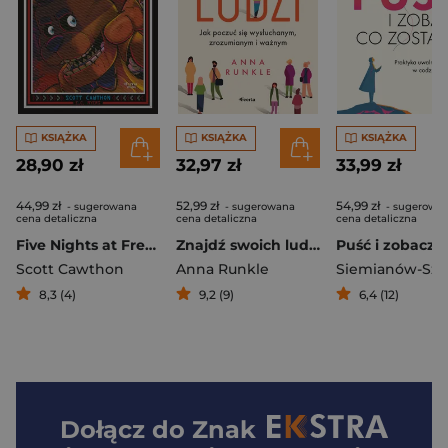
KSIĄŻKA
KSIĄŻKA
KSIĄŻKA
28,90 zł
32,97 zł
33,99 zł
44,99 zł
52,99 zł
54,99 zł
- sugerowana
- sugerowana
- sugerowa
cena detaliczna
cena detaliczna
cena detaliczna
Five Nights at Freddy's. Książka interaktywna #1. Tydzień wcześniej
Znajdź swoich ludzi. Jak poczuć się wysłuchanym, zrozumianym i ważnym
Scott Cawthon
Anna Runkle
8,3 (4)
9,2 (9)
6,4 (12)
Dołącz do
Znak