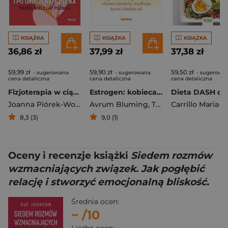
KSIĄŻKA
KSIĄŻKA
KSIĄŻKA
36,86 zł
37,99 zł
37,38 zł
59,99 zł
59,90 zł
59,50 zł
- sugerowana
- sugerowana
- sugerowa
cena detaliczna
cena detaliczna
cena detaliczna
Fizjoterapia w ciąży i po urodzeniu dziecka. Nawet wiele lat później
Estrogen: kobieca siła. Dlaczego hormonalna terapia menopauzalna chroni zdrowie, wydłuża życie i dodaje sił
Joanna Piórek-Wojciechowska
Avrum Bluming
,
Tavris Carol
8,3 (3)
9,0 (1)
Oceny i recenzje książki
Siedem rozmów
wzmacniających związek. Jak pogłębić
relację i stworzyć emocjonalną bliskość.
Średnia ocen:
~
/10