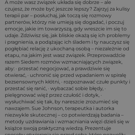
A może wasz związek układa się dobrze – ale
czujesz, że może być jeszcze lepszy? Zajrzyj za kulisy
terapii par – posłuchaj, jak toczą się rozmowy
partnerów, którzy nie umieją się dogadać, i poczuj
emocje, jakie im towarzyszą, gdy wreszcie im się to
udaje. Zdziwisz się, jak bliskie okażą się ich problemy
i pragnienia, a podążając ich śladem i ty nauczysz się
pogłębiać relację z ukochaną osobą – niezależnie od
etapu, na jakim jest wasz związek. Przeprowadźcie
razem Siedem rozmów wzmacniających związek,
aby: · przestać negocjować, a prawdziwie się
otwierać, · uchronić się przed wpadaniem w spiralę
bezsensownych kłótni, · rozpoznawać czułe punkty i
przestać się ranić, · wybaczać sobie błędy, ·
pielęgnować więź przez czułość i dotyk, ·
wysłuchiwać się tak, by nareszcie zrozumieć się
nawzajem. Sue Johnson, terapeutka i autorka
niezwykle skutecznej – co potwierdzają badania –
metody uzdrawiania i wzmacniania więzi dzieli się w
książce swoją praktyczną wiedzą. Prezentuje
sposoby otwierania się przed sobą, które pozwoliły