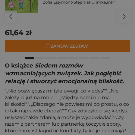
Zofia Ejsymont-Stępniak „Timka.ink”
61,64 zł
ZAMÓW ZESTAW
O książce
Siedem rozmów
wzmacniających związek. Jak pogłębić
relację i stworzyć emocjonalną bliskość.
"„Nie poświęcasz mi tyle uwagi, co kiedyś"". „Nie
zależy ci już na mnie"". „Między nami nie ma
bliskości"". „Dlaczego nie powiesz mi po prostu, o co
ci tak naprawdę chodzi?"" Czy zdarzyło ci się kiedyś
usłyszeć takie zdania, a może je wypowiadać? Czy
razem z partnerem lub partnerką toczycie spory,
które zamiast łagodzić konflikty, tylko je zaogniają?