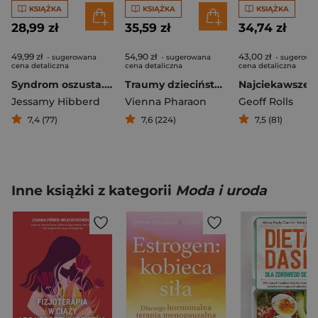
KSIĄŻKA
KSIĄŻKA
KSIĄŻKA
28,99 zł
35,59 zł
34,74 zł
49,99 zł
54,90 zł
43,00 zł
- sugerowana
- sugerowana
- sugerowa
cena detaliczna
cena detaliczna
cena detaliczna
Syndrom oszusta. Jak uciszyć wewnętrznego krytyka i wreszcie rozwinąć skrzydła
Traumy dzieciństwa. Jak przełamanie rodzinnych wzorców może uwolnić nasze życie i miłość.
Jessamy Hibberd
Vienna Pharaon
Geoff Rolls
7,4 (77)
7,6 (224)
7,5 (81)
Inne książki z kategorii
Moda i uroda