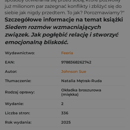
już milionom par zażegnać konflikty i zbliżyć się do
siebie jak nigdy przedtem. To jak? Porozmawiamy?"
Szczegółowe informacje na temat książki
Siedem rozmów wzmacniających
związek. Jak pogłębić relację i stworzyć
emocjonalną bliskość.
Wydawnictwo:
Feeria
EAN:
9788368262742
Autor:
Johnson Sue
Tłumaczenie:
Natalia Mętrak-Ruda
Okładka broszurowa
Rodzaj oprawy:
(miękka)
Wydanie:
2
Liczba stron:
336
Rok wydania:
2025