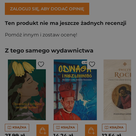
ZALOGUJ SIĘ, ABY DODAĆ OPINIĘ
Ten produkt nie ma jeszcze żadnych recenzji
Pomóż innym i zostaw ocenę!
Z tego samego wydawnictwa
KSIĄŻKA
KSIĄŻKA
KSIĄŻKA
23,99 zł
14,24 zł
12,54 zł