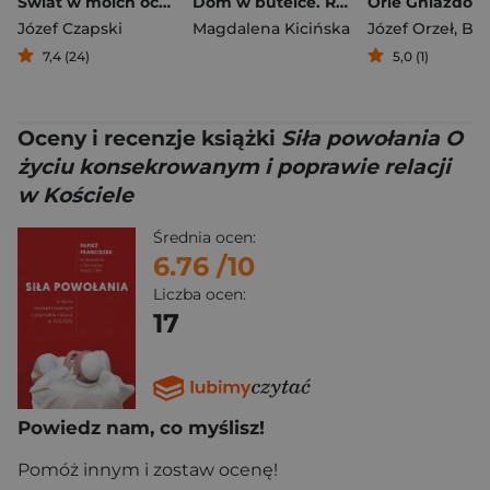
Świat w moich oczach
Dom w butelce. Rozmowy z Dorosłymi Dziećmi Alkoholików
Orle Gniazdo
Józef Czapski
Magdalena Kicińska
Józef Orzeł
,
Bogusława 
7,4 (24)
5,0 (1)
Oceny i recenzje książki
Siła powołania O
życiu konsekrowanym i poprawie relacji
w Kościele
Średnia ocen:
6.76
/10
Liczba ocen:
17
Powiedz nam, co myślisz!
Pomóż innym i zostaw ocenę!