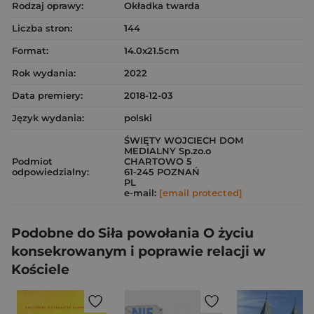
Rodzaj oprawy:
Okładka twarda
Liczba stron:
144
Format:
14.0x21.5cm
Rok wydania:
2022
Data premiery:
2018-12-03
Język wydania:
polski
ŚWIĘTY WOJCIECH DOM
MEDIALNY Sp.zo.o
Podmiot
CHARTOWO 5
odpowiedzialny:
61-245 POZNAŃ
PL
e-mail:
[email protected]
Podobne do Siła powołania O życiu
konsekrowanym i poprawie relacji w
Kościele