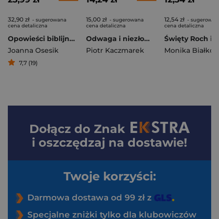
32,90 zł
15,00 zł
12,54 zł
- sugerowana
- sugerowana
- sugerowan
cena detaliczna
cena detaliczna
cena detaliczna
Opowieści biblijne oczami kobiet
Odwaga i niezłomność Opowieść o abp.Antonim Baraniaku komiks
Joanna Osesik
Piotr Kaczmarek
Monika Białko
7,7 (19)
Dołącz do
Znak
i oszczędzaj na dostawie!
Twoje korzyści:
Darmowa dostawa od 99 zł z
Specjalne zniżki tylko dla klubowiczów