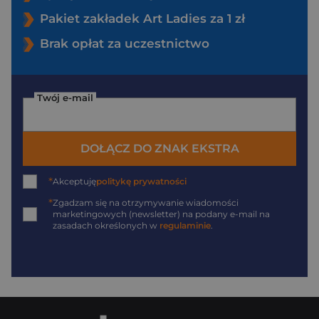
Pakiet zakładek Art Ladies za 1 zł
Brak opłat za uczestnictwo
Twój e-mail
DOŁĄCZ DO ZNAK EKSTRA
*
Akceptuję
politykę prywatności
*
Zgadzam się na otrzymywanie wiadomości
marketingowych (newsletter) na podany
e-mail
na
zasadach określonych w
regulaminie
.