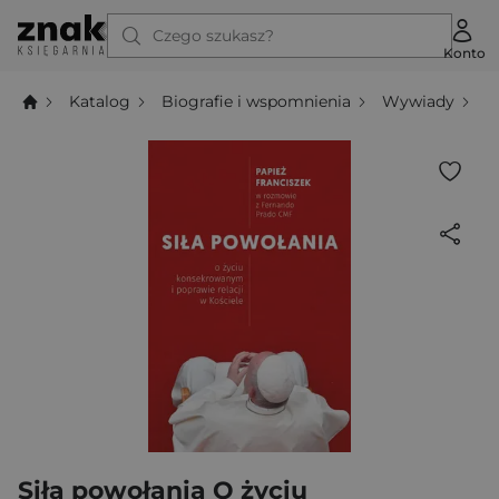
Czego szukasz?
Konto
Katalog
Biografie i wspomnienia
Wywiady
S
Siła powołania O życiu