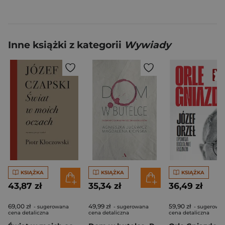
Inne książki z kategorii
Wywiady
KSIĄŻKA
KSIĄŻKA
KSIĄŻKA
43,87 zł
35,34 zł
36,49 zł
69,00 zł
49,99 zł
59,90 zł
- sugerowana
- sugerowana
- sugerowa
cena detaliczna
cena detaliczna
cena detaliczna