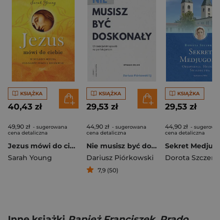
KSIĄŻKA
KSIĄŻKA
KSIĄŻKA
40,43 zł
29,53 zł
29,53 zł
49,90 zł
44,90 zł
44,90 zł
- sugerowana
- sugerowana
- sugerowa
cena detaliczna
cena detaliczna
cena detaliczna
Jezus mówi do ciebie
Nie musisz być doskonały Chrześcijański sposób na perfekcjonizm
Sekret Medjugo
Sarah Young
Dariusz Piórkowski
Dorota Szczerb
7,9 (50)
Inne książki
Papież Franciszek, Prado