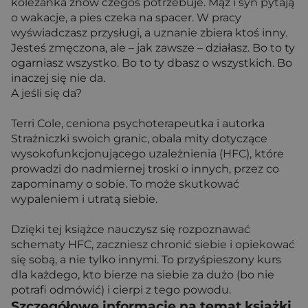
koleżanka znów czegoś potrzebuje. Mąż i syn pytają
o wakacje, a pies czeka na spacer. W pracy
wyświadczasz przysługi, a uznanie zbiera ktoś inny.
Jesteś zmęczona, ale – jak zawsze – działasz. Bo to ty
ogarniasz wszystko. Bo to ty dbasz o wszystkich. Bo
inaczej się nie da.
A jeśli się da?
Terri Cole, ceniona psychoterapeutka i autorka
Strażniczki swoich granic, obala mity dotyczące
wysokofunkcjonującego uzależnienia (HFC), które
prowadzi do nadmiernej troski o innych, przez co
zapominamy o sobie. To może skutkować
wypaleniem i utratą siebie.
Dzięki tej książce nauczysz się rozpoznawać
schematy HFC, zaczniesz chronić siebie i opiekować
się sobą, a nie tylko innymi. To przyśpieszony kurs
dla każdego, kto bierze na siebie za dużo (bo nie
potrafi odmówić) i cierpi z tego powodu.
Szczegółowe informacje na temat książki