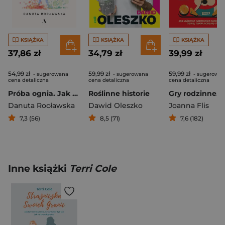
KSIĄŻKA
KSIĄŻKA
KSIĄŻKA
37,86 zł
34,79 zł
39,99 zł
54,99 zł
59,99 zł
59,99 zł
- sugerowana
- sugerowana
- sugerowa
cena detaliczna
cena detaliczna
cena detaliczna
Próba ognia. Jak przejść przez wypalenie zawodowe i odzyskać energię do życia
Roślinne historie
Danuta Rocławska
Dawid Oleszko
Joanna Flis
7,3 (56)
8,5 (71)
7,6 (182)
Inne książki
Terri Cole