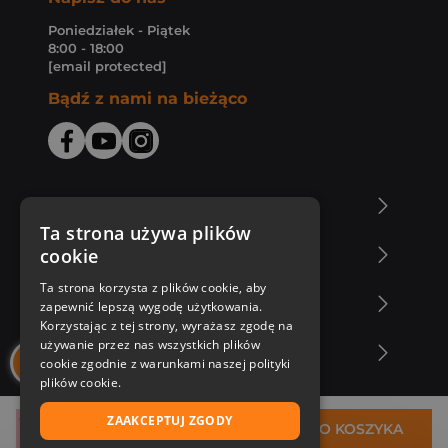
Poniedziałek - Piątek
8:00 - 18:00
[email protected]
Bądź z nami na bieżąco
O Księgarni Znak
Ta strona używa plików
cookie
Zakupy u nas
Ta strona korzysta z plików cookie, aby
Nasza oferta
zapewnić lepszą wygodę użytkowania.
Korzystając z tej strony, wyrażasz zgodę na
używanie przez nas wszystkich plików
Nasi autorzy
cookie zgodnie z warunkami naszej polityki
plików cookie.
ZAAKCEPTUJ ZGODY
36,84 zł
DO KOSZYKA