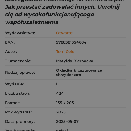
Jak przestać zadowalać innych. Uwolnij
się od wysokofunkcjonującego
współuzależnienia
Wydawnictwo:
Otwarte
EAN:
9788381354684
Autor:
Terri Cole
Tłumaczenie:
Matylda Biernacka
Okładka broszurowa ze
Rodzaj oprawy:
skrzydełkami
Wydanie:
I
Liczba stron:
424
Format:
135 x 205
Rok wydania:
2025
Data premiery:
2025-05-07
Język wydania:
polski