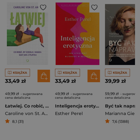
KSIĄŻKA
KSIĄŻKA
KSIĄŻKA
33,49 zł
33,49 zł
39,99 zł
49,99 zł
49,99 zł
59,99 zł
- sugerowana
- sugerowana
- sugerowa
cena detaliczna
cena detaliczna
cena detaliczna
Łatwiej. Co robić, by szkoła i nauka szły jak z płatka
Inteligencja erotyczna. Jak utrzymać bliskość w relacji [wyd. 2023]
Caroline von St. Ange
Esther Perel
8,1 (31)
7,6 (1388)