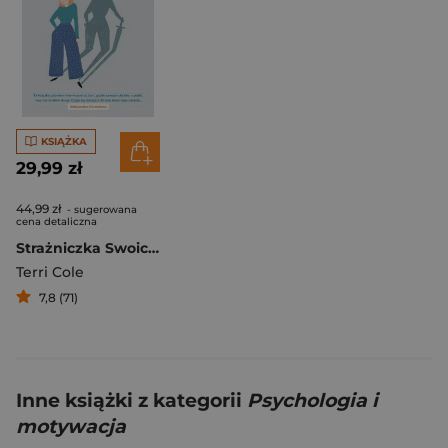
KSIĄŻKA
29,99 zł
44,99 zł
- sugerowana
cena detaliczna
Strażniczka Swoich Granic. Jak być wierną sobie, by wreszcie żyć tak, jak na to zasługujesz
Terri Cole
7,8 (71)
Inne książki z kategorii
Psychologia i
motywacja