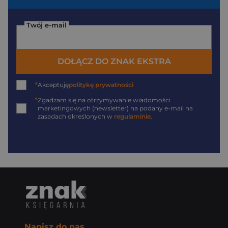
Twój e-mail
DOŁĄCZ DO ZNAK EKSTRA
*
Akceptuję
politykę prywatności
*
Zgadzam się na otrzymywanie wiadomości
marketingowych (newsletter) na podany
e-mail
na
zasadach określonych w
regulaminie
.
Napisz do nas