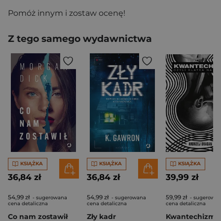
Pomóż innym i zostaw ocenę!
Z tego samego wydawnictwa
KSIĄŻKA
KSIĄŻKA
KSIĄŻKA
36,84 zł
36,84 zł
39,99 zł
54,99 zł
54,99 zł
59,99 zł
- sugerowana
- sugerowana
- sugerowa
cena detaliczna
cena detaliczna
cena detaliczna
Co nam zostawił
Zły kadr