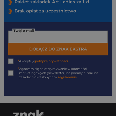
Pakiet zakładek Art Ladies za 1 zł
Brak opłat za uczestnictwo
Twój e-mail
DOŁĄCZ DO ZNAK EKSTRA
*
Akceptuję
politykę prywatności
*
Zgadzam się na otrzymywanie wiadomości
marketingowych (newsletter) na podany
e-mail
na
zasadach określonych w
regulaminie
.