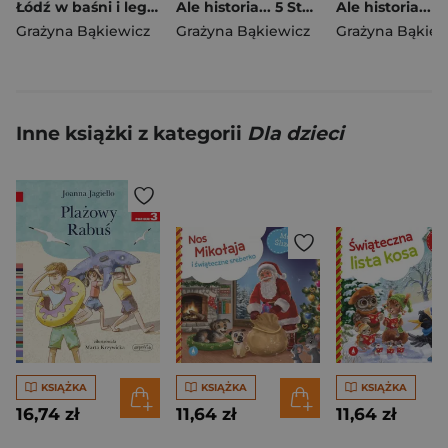
Łódź w baśni i legendzie. Baśnie i legendy polskie
Ale historia... 5 Stasiu, co ty robisz?
Grażyna Bąkiewicz
Grażyna Bąkiewicz
Grażyna Bąkiew
Inne książki z kategorii
Dla dzieci
KSIĄŻKA
KSIĄŻKA
KSIĄŻKA
16,74 zł
11,64 zł
11,64 zł