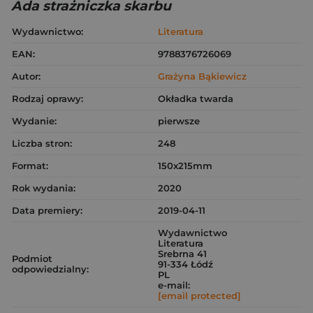
Ada strażniczka skarbu
Wydawnictwo:
Literatura
EAN:
9788376726069
Autor:
Grażyna Bąkiewicz
Rodzaj oprawy:
Okładka twarda
Wydanie:
pierwsze
Liczba stron:
248
Format:
150x215mm
Rok wydania:
2020
Data premiery:
2019-04-11
Wydawnictwo
Literatura
Srebrna 41
Podmiot
91-334 Łódź
odpowiedzialny:
PL
e-mail:
[email protected]