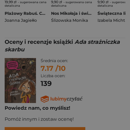
19,99 zł
9,90 zł
9,90 zł
- sugerowana cena
- sugerowana cena
- sugerowana
detaliczna
detaliczna
detaliczna
Plażowy Rabuś. Czytam sobie. Poziom 3
Nos Mikołaja i świąteczne sreberko
Joanna Jagiełło
Ślizowska Monika
Izabela Michta
Oceny i recenzje książki
Ada strażniczka
skarbu
Średnia ocen:
7.17
/10
Liczba ocen:
139
Powiedz nam, co myślisz!
Pomóż innym i zostaw ocenę!