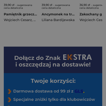
39,90 zł
39,90 zł
36,90 zł
- sugerowana
- sugerowana
- sugerowa
cena detaliczna
cena detaliczna
cena detaliczna
Pamiętnik grzecznego psa
Ancymonek na tropie szczęścia
Wojciech Cesarz
,
Katarzyna Terechowicz
Liliana Bardijewska
Wojciech Cesar
Dołącz do
Znak
i oszczędzaj na dostawie!
Twoje korzyści:
Darmowa dostawa od 99 zł z
Specjalne zniżki tylko dla klubowiczów