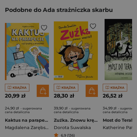
Podobne do Ada strażniczka skarbu
KSIĄŻKA
KSIĄŻKA
KSIĄŻKA
20,99 zł
28,30 zł
26,52 zł
24,90 zł
39,90 zł
34,99 zł
- sugerowana
- sugerowana
- sugerowa
cena detaliczna
cena detaliczna
cena detaliczna
Kaktus na parapecie
Zuźka. Znowu kręcisz!
Most do Terabit
Magdalena Zarębska
Dorota Suwalska
Katherine Pate
6,9 (136)