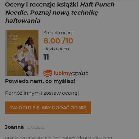
Oceny i recenzje książki
Haft Punch
Needle. Poznaj nową technikę
haftowania
Średnia ocen:
8.00
/10
Liczba ocen:
11
Powiedz nam, co myślisz!
Pomóż innym i zostaw ocenę!
ZALOGUJ SIĘ, ABY DODAĆ OPINIĘ
Joanna
22/09/2023
opinia recenzenta nie jest potwierdzona zakupem