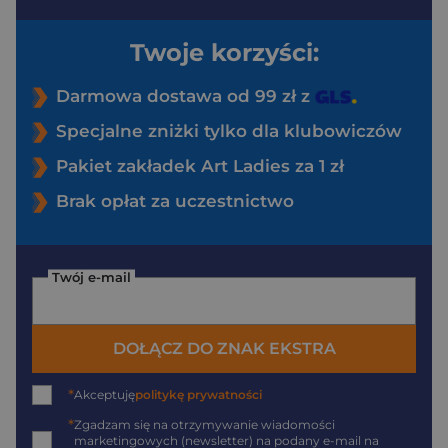
Twoje korzyści:
Darmowa dostawa od 99 zł z
Specjalne zniżki tylko dla klubowiczów
Pakiet zakładek Art Ladies za 1 zł
Brak opłat za uczestnictwo
Twój e-mail
DOŁĄCZ DO ZNAK EKSTRA
*
Akceptuję
politykę prywatności
*
Zgadzam się na otrzymywanie wiadomości
marketingowych (newsletter) na podany
e-mail
na