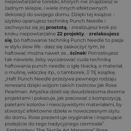
niepowtarzalne torebki, których nie znajdziesz w
żadnym sklepie, i wiele innych efektownych
dekoracji do swojego domu. Dzięki tej książce: •
szybko opanujesz technikę Punch Needle i
zachwycisz się jej
prostotą
, • zrealizujesz krok po
kroku niepowtarzalne
22 projekty
, •
zrelaksujesz
się
, bo haftowanie techniką Punch Needle to pasja
w stylu slow life • dasz się zaskoczyć tym, że
haftować można nawet ze...
ścinek
! Potrzebujesz
tak niewiele, żeby wyczarować cuda techniką
haftowania punch needle: o igłę tkacką, o materiał,
o mulinę, włóczkę itp., o tamborek,  TĘ książkę.
„Haft Punch Needle przeżywa pewnego rodzaju
renesans dzięki wizjom takich twórców jak Rose
Pearlman. Artystka dzieli się dwudziestoma dwoma
projektami i pokazuje, jak pracować z kompozycją,
paletami kolorów i nieoczywistymi materiałami, by
stworzyć efektowne dzieła w nowoczesnym stylu
do domu. Rose prezentuje oryginalne i inspirujące
podejście do tego tradycyjnego rzemiosła”.
„Embroidery: The Textile Art Magazine” Rose