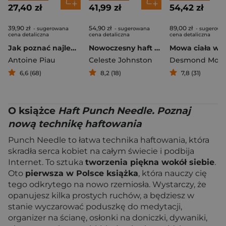
27,40 zł
41,99 zł
54,42 zł
39,90 zł
54,90 zł
89,00 zł
- sugerowana
- sugerowana
- sugerowa
cena detaliczna
cena detaliczna
cena detaliczna
Jak poznać najlepszy rytm życia dla każdego z nas
Nowoczesny haft dla absolutnie początkujących
Antoine Piau
Celeste Johnston
Desmond Morr
6,6 (68)
8,2 (18)
7,8 (31)
O książce
Haft Punch Needle. Poznaj
nową technikę haftowania
Punch Needle to łatwa technika haftowania, która
skradła serca kobiet na całym świecie i podbija
Internet. To sztuka
tworzenia piękna wokół siebie
.
Oto
pierwsza w Polsce książka
, która nauczy cię
tego odkrytego na nowo rzemiosła. Wystarczy, że
opanujesz kilka prostych ruchów, a będziesz w
stanie wyczarować poduszkę do medytacji,
organizer na ścianę, osłonki na doniczki, dywaniki,