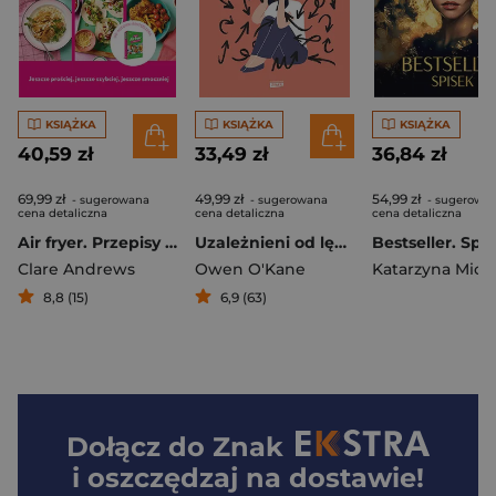
KSIĄŻKA
KSIĄŻKA
KSIĄŻKA
40,59 zł
33,49 zł
36,84 zł
69,99 zł
49,99 zł
54,99 zł
- sugerowana
- sugerowana
- sugerowa
cena detaliczna
cena detaliczna
cena detaliczna
Air fryer. Przepisy na dania jednokoszykowe
Uzależnieni od lęku. Jak porzucić nawyk niepokojenia się
Clare Andrews
Owen O'Kane
Katarzyna Mich
8,8 (15)
6,9 (63)
Dołącz do
Znak
i oszczędzaj na dostawie!