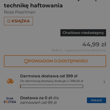
technikę haftowania
Rose Pearlman
KSIĄŻKA
Chwilowo niedostępny
44,99 zł
59,99 zł
- sugerowana cena detaliczna
POWIADOM O DOSTĘPNOŚCI
Darmowa dostawa od 399 zł
Do darmowej dostawy brakuje Ci 399,00 zł
Dostawa za 0 zł
dla
DOŁĄCZ
zamówień od 99 zł