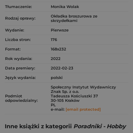
Tłumaczenie:
Monika Wolak
Okładka broszurowa ze
Rodzaj oprawy:
skrzydełkami
Wydanie:
Pierwsze
Liczba stron:
176
Format:
168x232
Rok wydania:
2022
Data premiery:
2022-02-23
Język wydania:
polski
Społeczny Instytut Wydawniczy
Znak Sp. z o.o.
Podmiot
Tadeusza Kościuszki 37
odpowiedzialny:
30-105 Kraków
PL
e-mail:
[email protected]
Inne książki z kategorii
Poradniki - Hobby