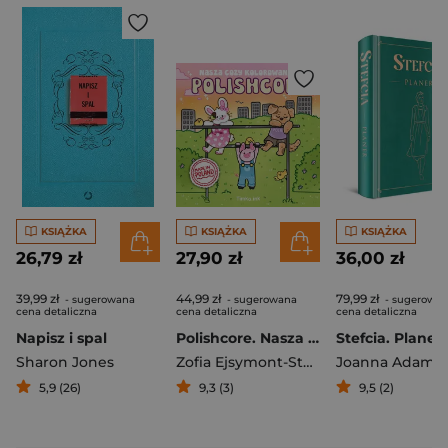
KSIĄŻKA
KSIĄŻKA
KSIĄŻKA
26,79 zł
27,90 zł
36,00 zł
39,99 zł
44,99 zł
79,99 zł
- sugerowana
- sugerowana
- sugerowa
cena detaliczna
cena detaliczna
cena detaliczna
Napisz i spal
Polishcore. Nasza cozy kolorowanka
Stefcia. Planer
Sharon Jones
Zofia Ejsymont-Stępniak „Timka.ink”
Joanna Adame
5,9 (26)
9,3 (3)
9,5 (2)