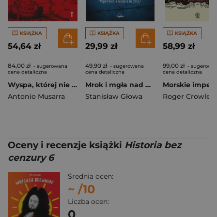
KSIĄŻKA
KSIĄŻKA
KSIĄŻKA
54,64 zł
29,99 zł
58,99 zł
84,00 zł
49,90 zł
99,00 zł
- sugerowana
- sugerowana
- sugerowa
cena detaliczna
cena detaliczna
cena detaliczna
Wyspa, której nie ma
Mrok i mgła nad Auschwitz
Antonio Musarra
Stanisław Głowa
Roger Crowley
Oceny i recenzje książki
Historia bez
cenzury 6
Średnia ocen:
~
/10
Liczba ocen:
0