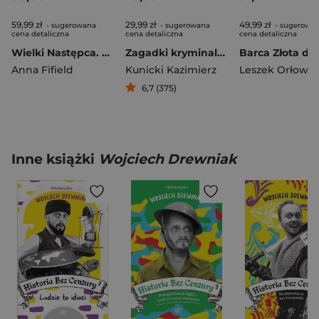
59,99 zł
29,99 zł
49,99 zł
- sugerowana
- sugerowana
- sugerowa
cena detaliczna
cena detaliczna
cena detaliczna
Wielki Następca. Niebiańskie przeznaczenie błyskotliwego towarzysza Kim Dzong Una
Zagadki kryminalne PRL
Barca Złota de
Anna Fifield
Kunicki Kazimierz
Leszek Orłowsk
6,7 (375)
Inne książki
Wojciech Drewniak