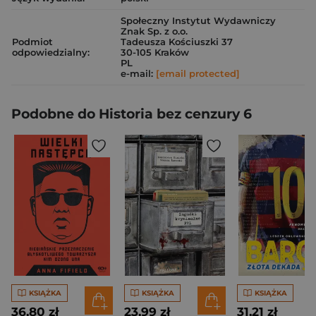
Społeczny Instytut Wydawniczy
Znak Sp. z o.o.
Podmiot
Tadeusza Kościuszki 37
odpowiedzialny:
30-105 Kraków
PL
e-mail:
[email protected]
Podobne do Historia bez cenzury 6
KSIĄŻKA
KSIĄŻKA
KSIĄŻKA
36,80 zł
23,99 zł
31,21 zł