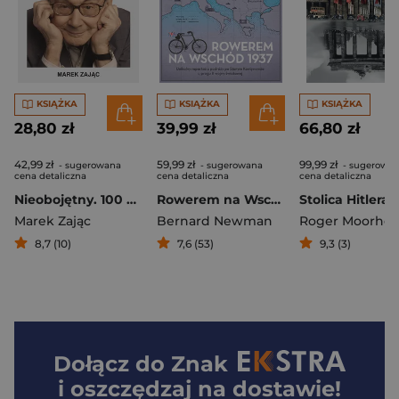
KSIĄŻKA
KSIĄŻKA
KSIĄŻKA
28,80 zł
39,99 zł
66,80 zł
42,99 zł
59,99 zł
99,99 zł
- sugerowana
- sugerowana
- sugerowa
cena detaliczna
cena detaliczna
cena detaliczna
Nieobojętny. 100 portretów Mariana Turskiego
Rowerem na Wschód 1937
Marek Zając
Bernard Newman
Roger Moorhou
8,7 (10)
7,6 (53)
9,3 (3)
Dołącz do
Znak
i oszczędzaj na dostawie!