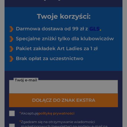
Twoje korzyści:
Darmowa dostawa od 99 zł z
Specjalne zniżki tylko dla klubowiczów
Pakiet zakładek Art Ladies za 1 zł
Brak opłat za uczestnictwo
Twój e-mail
DOŁĄCZ DO ZNAK EKSTRA
*
Akceptuję
politykę prywatności
*
Zgadzam się na otrzymywanie wiadomości
marketingowych (newsletter) na podany
e-mail
na