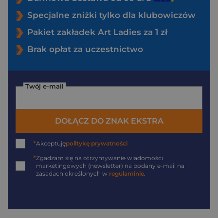
Specjalne zniżki tylko dla klubowiczów
Pakiet zakładek Art Ladies za 1 zł
Brak opłat za uczestnictwo
Twój e-mail
DOŁĄCZ DO ZNAK EKSTRA
*
Akceptuję
politykę prywatności
*
Zgadzam się na otrzymywanie wiadomości
marketingowych (newsletter) na podany
e-mail
na
zasadach określonych w
regulaminie
.