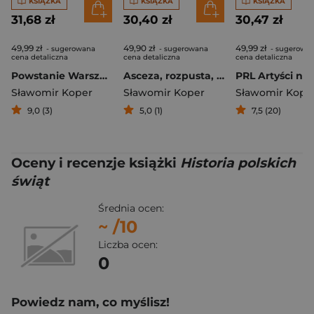
KSIĄŻKA
KSIĄŻKA
KSIĄŻKA
31,68 zł
30,40 zł
30,47 zł
49,99 zł
49,90 zł
49,99 zł
- sugerowana
- sugerowana
- sugerowa
cena detaliczna
cena detaliczna
cena detaliczna
Powstanie Warszawskie. Między faktami a legendą
Asceza, rozpusta, zbrodnia
Sławomir Koper
Sławomir Koper
Sławomir Kope
9,0 (3)
5,0 (1)
7,5 (20)
Oceny i recenzje książki
Historia polskich
świąt
Średnia ocen:
~
/10
Liczba ocen:
0
Powiedz nam, co myślisz!