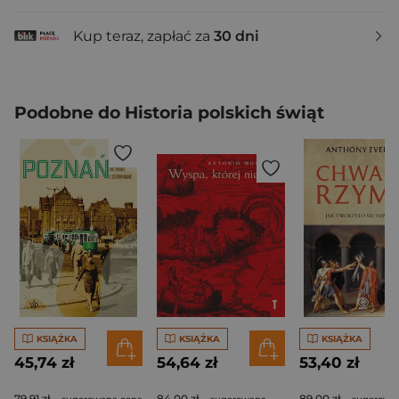
Kup teraz, zapłać za
30 dni
Podobne do Historia polskich świąt
KSIĄŻKA
KSIĄŻKA
KSIĄŻKA
45,74 zł
54,64 zł
53,40 zł
79,91 zł
84,00 zł
89,00 zł