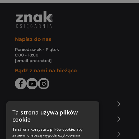
Napisz do nas
Poniedziałek - Piątek
8:00 - 18:00
[email protected]
Bądź z nami na bieżąco
O Księgarni Znak
Ta strona używa plików
cookie
Zakupy u nas
Ta strona korzysta z plików cookie, aby
Nasza oferta
zapewnić lepszą wygodę użytkowania.