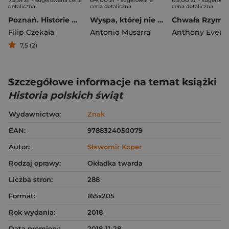
- sugerowana cena
- sugerowana
- sugerowa
detaliczna
cena detaliczna
cena detaliczna
Poznań. Historie nieznane i zapomniane
Wyspa, której nie ma
Chwała Rzymu
Filip Czekała
Antonio Musarra
Anthony Everit
7,5 (2)
Szczegółowe informacje na temat książki
Historia polskich świąt
Wydawnictwo:
Znak
EAN:
9788324050079
Autor:
Sławomir Koper
Rodzaj oprawy:
Okładka twarda
Liczba stron:
288
Format:
165x205
Rok wydania:
2018
Data premiery:
2018-11-28