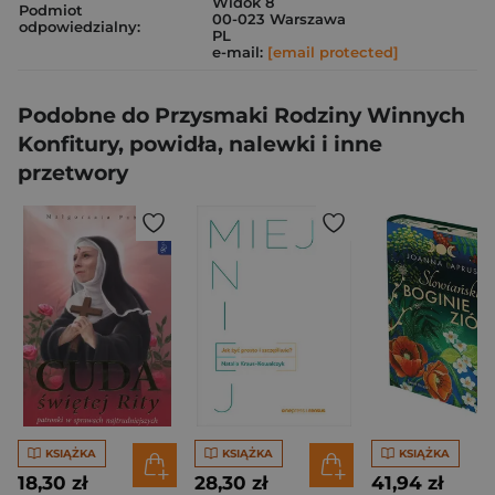
Widok 8
Podmiot
00-023 Warszawa
odpowiedzialny:
PL
e-mail:
[email protected]
Podobne do Przysmaki Rodziny Winnych
Konfitury, powidła, nalewki i inne
przetwory
KSIĄŻKA
KSIĄŻKA
KSIĄŻKA
18,30 zł
28,30 zł
41,94 zł