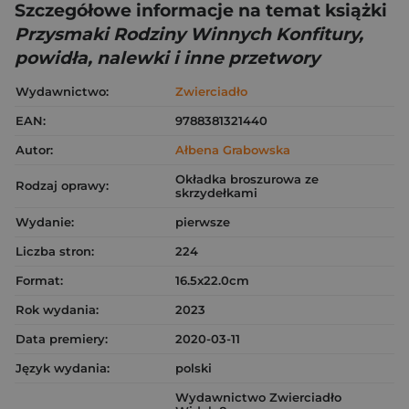
Szczegółowe informacje na temat książki
Przysmaki Rodziny Winnych Konfitury,
powidła, nalewki i inne przetwory
Wydawnictwo:
Zwierciadło
EAN:
9788381321440
Autor:
Ałbena Grabowska
Okładka broszurowa ze
Rodzaj oprawy:
skrzydełkami
Wydanie:
pierwsze
Liczba stron:
224
Format:
16.5x22.0cm
Rok wydania:
2023
Data premiery:
2020-03-11
Język wydania:
polski
Wydawnictwo Zwierciadło