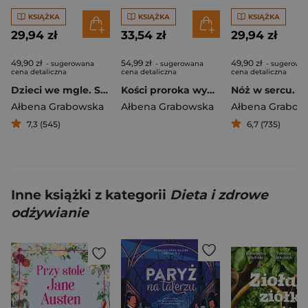
KSIĄŻKA
KSIĄŻKA
KSIĄŻKA
29,94 zł
33,54 zł
29,94 zł
49,90 zł
54,99 zł
49,90 zł
- sugerowana
- sugerowana
- sugerowa
cena detaliczna
cena detaliczna
cena detaliczna
Dzieci we mgle. Sprawa ginekologa
Kości proroka wyd. 2025
Ałbena Grabowska
Ałbena Grabowska
Ałbena Grabow
7,3 (545)
6,7 (735)
Inne książki z kategorii
Dieta i zdrowe
odżywianie