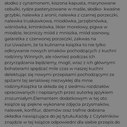
słodko z cynamonem, kiszona kapusta, marynowane
cebulki, rydze pasteryzowane w maśle, słodko- kwaśne
grzybki, nalewka z aronii, nalewka z czarnej porzeczki,
nalewka truskawkowa, miodówka, jarzębinówka,
wiśniówka, kminkówka, likier morelowy, pigwa w
miodzie, leczniczy miód z mniszka, miód sosnowy,
galaretka z czerwonej porzeczki, zakwas na
żur.Uważam, że ta kulinarna książka to nie tylko
odkrywanie nowych smaków pochodzących z kuchni
rodzinny Winnych, ale również podczas ich
przyrządzania będziemy, mogli, wraz z ich głównymi
bohaterami spędzać mile czas w naszej kuchni
delektując się nowymi przepisami pochodzącymi ze
spiżarni tej serialowej niezwykłej dla mnie
rodziny.Książka ta składa się z siedmiu rozdziałów
opracowanych i napisanych przez autorkę językiem
zrozumiałym.Elementem dodatkowym w tej oto
książce są: piękne wykonane zdjęcia przysmaków,
nalewek, konfitur, dżemów oraz trafnie dobrana
okładka nawiązująca do jej tytułu.Każdy z Czytelników
znajdzie w tej książce odpowiedni dla siebie przepis do