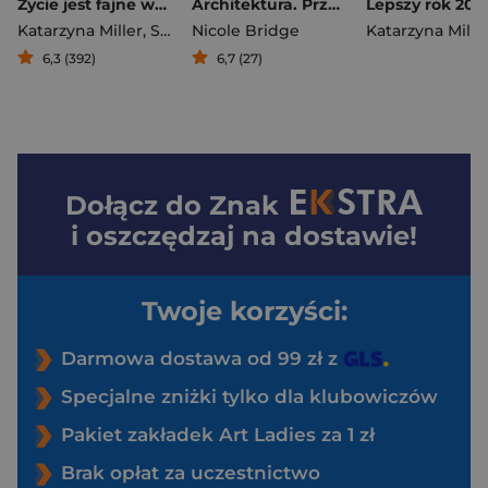
Życie jest fajne wyd. 2025
Architektura. Przewodnik dla lubiących rozkminiać bez bólu
Katarzyna Miller
,
Szcześniak Małgorzata
Nicole Bridge
Katarzyna Mille
6,3 (392)
6,7 (27)
Dołącz do
Znak
i oszczędzaj na dostawie!
Twoje korzyści:
Darmowa dostawa od 99 zł z
Specjalne zniżki tylko dla klubowiczów
Pakiet zakładek Art Ladies za 1 zł
Brak opłat za uczestnictwo