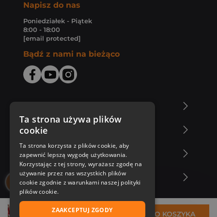
Napisz do nas
Poniedziałek - Piątek
8:00 - 18:00
[email protected]
Bądź z nami na bieżąco
O Księgarni Znak
Ta strona używa plików
cookie
Zakupy u nas
Ta strona korzysta z plików cookie, aby
Nasza oferta
zapewnić lepszą wygodę użytkowania.
Korzystając z tej strony, wyrażasz zgodę na
używanie przez nas wszystkich plików
Nasi autorzy
cookie zgodnie z warunkami naszej polityki
plików cookie.
ZAAKCEPTUJ ZGODY
28,31 zł
DO KOSZYKA