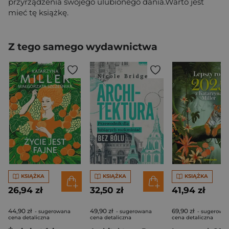
przyrządzenia swojego ulubionego dania.Warto jest
mieć tę książkę.
Z tego samego wydawnictwa
KSIĄŻKA
KSIĄŻKA
KSIĄŻKA
26,94 zł
32,50 zł
41,94 zł
44,90 zł
49,90 zł
69,90 zł
- sugerowana
- sugerowana
- sugerowa
cena detaliczna
cena detaliczna
cena detaliczna