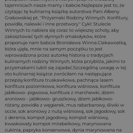
tajemnicach nasze mamy i babcie.Najlepsze jest to, że
czytając tę kulinarną książkę autorstwa Pani Ałbeny
Grabowskiej pt. ''Przysmaki Rodziny Winnych. Konfitury,
powidła, nalewki i inne przetwory'' Cykl: Stulecie
Winnych to nabiera się coraz to większej ochoty, aby
zakosztować tych słynnych smakołyków, które
proponuje nam babcia Bronisława Winna.Ciekawostką,
która ujęła, mnie na samym początku to jest
wprowadzona przez autorkę historia o tradycjach
kulinarnych rodziny Winnych, która przybliża, jakimi to
przysmakami lubili się zajadać.Szczególną uwagę w tej
oto kulinarnej książce zwróciłam na następujące
przepisy:konfitura truskawkowa, pachnąca lasem
konfitura poziomkowa, konfitura wiśniowa, konfitura
jabłkowo- pigwowa, konfitura z marchewki, dżem
aroniowo - jabłkowo- gruszkowy, dżem jabłkowo-
różany, powidła z węgierek, mus rabarbarowy, śliwki w
occie, sok aroniowy z nutą wiśniową, sok jagodowy, sok
z derenia, kompot jagodowy, kompot wiśniowy,
kwaskowaty kompot mirabelkowy, marynowana
cukinia, papryka konserwowa, dynia marynowana na