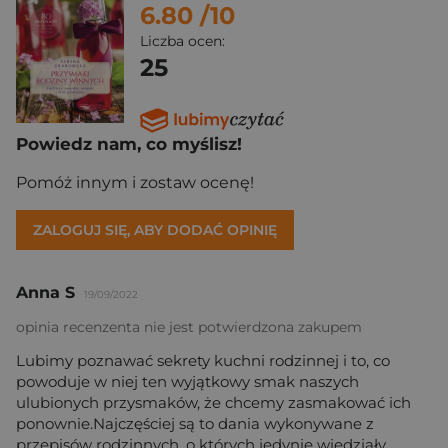
6.80
/10
Liczba ocen:
25
Powiedz nam, co myślisz!
Pomóż innym i zostaw ocenę!
ZALOGUJ SIĘ, ABY DODAĆ OPINIĘ
Anna S
19/09/2022
opinia recenzenta nie jest potwierdzona zakupem
Lubimy poznawać sekrety kuchni rodzinnej i to, co
powoduje w niej ten wyjątkowy smak naszych
ulubionych przysmaków, że chcemy zasmakować ich
ponownie.Najczęściej są to dania wykonywane z
przepisów rodzinnych, o których jedynie wiedziały