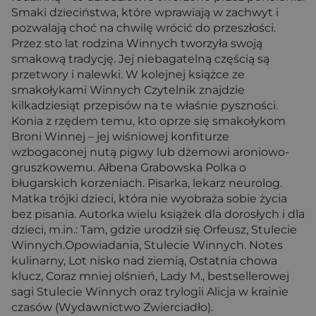
Smaki dzieciństwa, które wprawiają w zachwyt i
pozwalają choć na chwilę wrócić do przeszłości.
Przez sto lat rodzina Winnych tworzyła swoją
smakową tradycję. Jej niebagatelną częścią są
przetwory i nalewki. W kolejnej książce ze
smakołykami Winnych Czytelnik znajdzie
kilkadziesiąt przepisów na te właśnie pyszności.
Konia z rzędem temu, kto oprze się smakołykom
Broni Winnej – jej wiśniowej konfiturze
wzbogaconej nutą pigwy lub dżemowi aroniowo-
gruszkowemu. Ałbena Grabowska Polka o
bługarskich korzeniach. Pisarka, lekarz neurolog.
Matka trójki dzieci, która nie wyobraża sobie życia
bez pisania. Autorka wielu książek dla dorosłych i dla
dzieci, m.in.: Tam, gdzie urodził się Orfeusz, Stulecie
Winnych.Opowiadania, Stulecie Winnych. Notes
kulinarny, Lot nisko nad ziemią, Ostatnia chowa
klucz, Coraz mniej olśnień, Lady M., bestsellerowej
sagi Stulecie Winnych oraz trylogii Alicja w krainie
czasów (Wydawnictwo Zwierciadło).