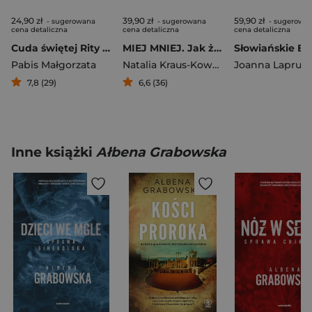
24,90 zł
39,90 zł
59,90 zł
- sugerowana
- sugerowana
- sugerowa
cena detaliczna
cena detaliczna
cena detaliczna
Cuda świętej Rity patronki w sprawach najtrudniejszych
MIEJ MNIEJ. Jak żyć prosto i szczęśliwie?
Pabis Małgorzata
Natalia Kraus-Kowalczyk
Joanna Laprus
7,8 (29)
6,6 (36)
Inne książki
Ałbena Grabowska