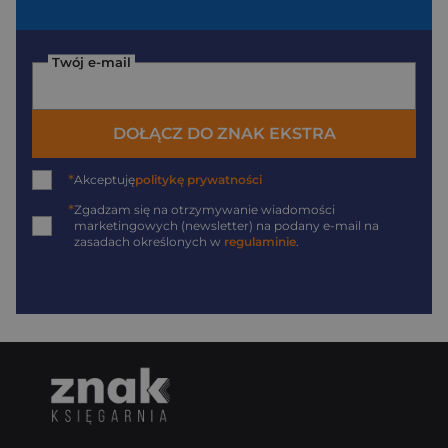
Twój e-mail
DOŁĄCZ DO ZNAK EKSTRA
*
Akceptuję
politykę prywatności
*
Zgadzam się na otrzymywanie wiadomości
marketingowych (newsletter) na podany
e-mail
na
zasadach określonych w
regulaminie
.