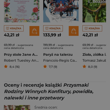
KSIĄŻKA
KSIĄŻKA
KSIĄŻKA
42,21 zł
133,99 zł
42,21 zł
69,99 zł
199,99 zł
69,99 zł
- sugerowana
- sugerowana
- sugerowa
cena detaliczna
cena detaliczna
cena detaliczna
Przy stole Jane Austen Przepisy inspirowane jej powieściami
Paryż na talerzu
Robert Tuesley Anderson
Francois-Regis Gaudry
Tomasz Jakubi
8,4 (16)
7,7 (9)
8,0 (9)
Oceny i recenzje książki
Przysmaki
Rodziny Winnych Konfitury, powidła,
nalewki i inne przetwory
Średnia ocen: