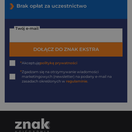
Brak opłat za uczestnictwo
Twój e-mail
DOŁĄCZ DO ZNAK EKSTRA
*
Akceptuję
politykę prywatności
*
Zgadzam się na otrzymywanie wiadomości
marketingowych (newsletter) na podany
e-mail
na
zasadach określonych w
regulaminie
.