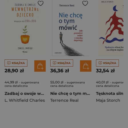
KSIĄŻKA
KSIĄŻKA
KSIĄŻKA
28,90 zł
36,36 zł
32,54 zł
44,99 zł
55,00 zł
40,01 zł
- sugerowana
- sugerowana
- sugerowa
cena detaliczna
cena detaliczna
cena detaliczna
Zadbaj o swoje wewnętrzne dziecko. Wsparcie dla DDA i DDD
Nie chcę o tym mówić. Jak poradzić sobie z męską depresją
L. Whitfield Charles
Terrence Real
Maja Storch