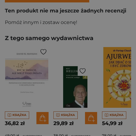
Ten produkt nie ma jeszcze żadnych recenzji
Pomóż innym i zostaw ocenę!
Z tego samego wydawnictwa
KSIĄŻKA
KSIĄŻKA
KSIĄŻKA
36,82 zł
29,89 zł
54,99 zł
49,00 zł
38,00 zł
78,00 zł
- sugerowana
- sugerowana
- sugerowa