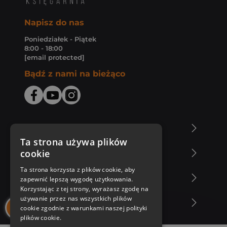
Napisz do nas
Poniedziałek - Piątek
8:00 - 18:00
[email protected]
Bądź z nami na bieżąco
O Księgarni Znak
Ta strona używa plików
cookie
Zakupy u nas
Ta strona korzysta z plików cookie, aby
Nasza oferta
zapewnić lepszą wygodę użytkowania.
Korzystając z tej strony, wyrażasz zgodę na
używanie przez nas wszystkich plików
Nasi autorzy
cookie zgodnie z warunkami naszej polityki
plików cookie.