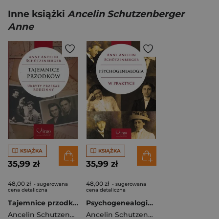
Inne książki
Ancelin Schutzenberger
Anne
KSIĄŻKA
KSIĄŻKA
35,99 zł
35,99 zł
48,00 zł
48,00 zł
- sugerowana
- sugerowana
cena detaliczna
cena detaliczna
Tajemnice przodków. Ukryty przekaz rodzinny
Psychogenealogia w praktyce w.2
Ancelin Schutzenberger Anne
Ancelin Schutzenberger Anne