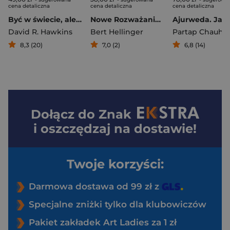
cena detaliczna
cena detaliczna
cena detaliczna
Być w świecie, ale nie z tego świata
Nowe Rozważania 2 Wiedzieć dokąd
David R. Hawkins
Bert Hellinger
Partap Chauha
8,3 (20)
7,0 (2)
6,8 (14)
Dołącz do
Znak
i oszczędzaj na dostawie!
Twoje korzyści:
Darmowa dostawa od 99 zł z
Specjalne zniżki tylko dla klubowiczów
Pakiet zakładek Art Ladies za 1 zł