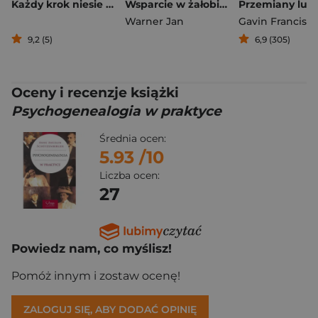
Każdy krok niesie pokój Zen w sztuce codziennego życia
Wsparcie w żałobie dzień po dniu. Refleksje, medytacje i ćwiczenia, które pomagają uporządkować emocje, odbudować sens życia i przetrwać najtrudniejszy czas
Warner Jan
Gavin Francis
9,2 (5)
6,9 (305)
Oceny i recenzje książki
Psychogenealogia w praktyce
Średnia ocen:
5.93
/10
Liczba ocen:
27
Powiedz nam, co myślisz!
Pomóż innym i zostaw ocenę!
ZALOGUJ SIĘ, ABY DODAĆ OPINIĘ