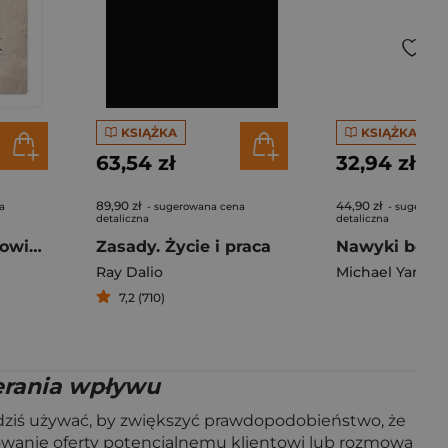
KSIĄŻKA
KSIĄŻKA
63,54 zł
32,94 zł
89,90 zł
44,90 zł
a
- sugerowana cena
- sugerowa
detaliczna
detaliczna
Tak, jak myśli człowiek
Zasady. Życie i praca
Ray Dalio
Michael Yardne
7,2 (710)
erania wpływu
ś używać, by zwiększyć prawdopodobieństwo, że
towanie oferty potencjalnemu klientowi lub rozmowa