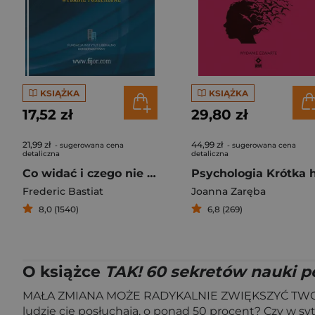
KSIĄŻKA
KSIĄŻKA
17,52 zł
29,80 zł
21,99 zł
44,99 zł
- sugerowana cena
- sugerowana cena
detaliczna
detaliczna
Co widać i czego nie widać
Frederic Bastiat
Joanna Zaręba
8,0 (1540)
6,8 (269)
O książce
TAK! 60 sekretów nauki p
MAŁA ZMIANA MOŻE RADYKALNIE ZWIĘKSZYĆ TWOJĄ S
ludzie cię posłuchają, o ponad 50 procent? Czy w s