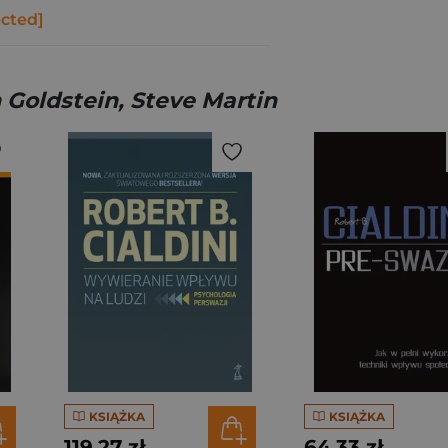
ected]
h Goldstein, Steve Martin
KSIĄŻKA
KSIĄŻKA
119,27 zł
64,33 zł