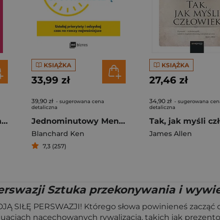
KSIĄŻKA
KSIĄŻKA
33,99 zł
27,46 zł
39,90 zł
34,90 zł
- sugerowana cena
- sugerowana cen
detaliczna
detaliczna
Psychologia Krótka historia
Jednominutowy Menedżer spotyka małpę
Blanchard Ken
James Allen
7,3 (257)
erswazji Sztuka przekonywania i wywi
IŁĘ PERSWAZJI! Którego słowa powinieneś zacząć dzi
ytuacjach nacechowanych rywalizacją, takich jak prezen