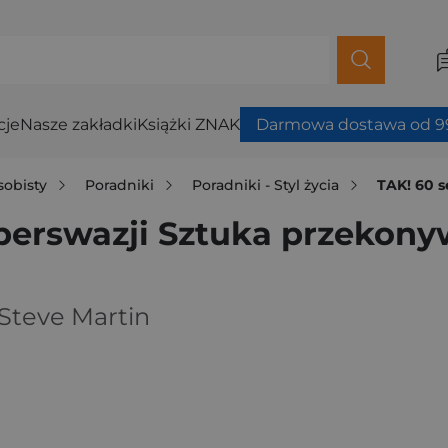
cje
Nasze zakładki
Książki ZNAK
Darmowa dostawa od 99
sobisty
Poradniki
Poradniki - Styl życia
TAK! 60 se
perswazji Sztuka przekony
Steve Martin