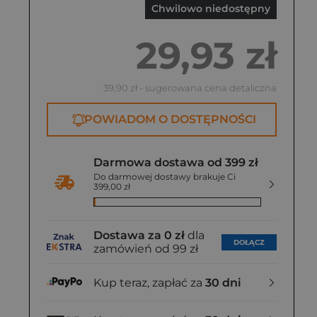
Chwilowo niedostępny
29,93 zł
39,90 zł
- sugerowana cena detaliczna
POWIADOM O DOSTĘPNOŚCI
Darmowa dostawa od 399 zł
Do darmowej dostawy brakuje Ci
399,00 zł
Dostawa za 0 zł
dla
DOŁĄCZ
zamówień od 99 zł
Kup teraz, zapłać za
30 dni