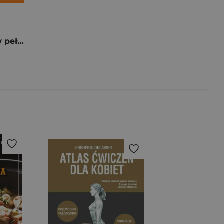
Pre-Swazja Jak w pełni wykorzystać techniki wpływu społecznego