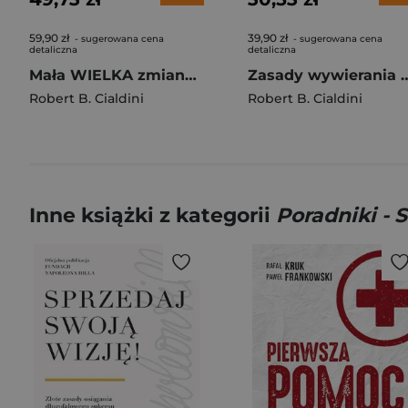
59,90 zł
39,90 zł
- sugerowana cena
- sugerowana cena
detaliczna
detaliczna
Mała WIELKA zmiana. Jak skuteczniej wywierać wpływ
Zasady wywierania wpływu na ludz
Robert B. Cialdini
Robert B. Cialdini
Inne książki z kategorii
Poradniki - S