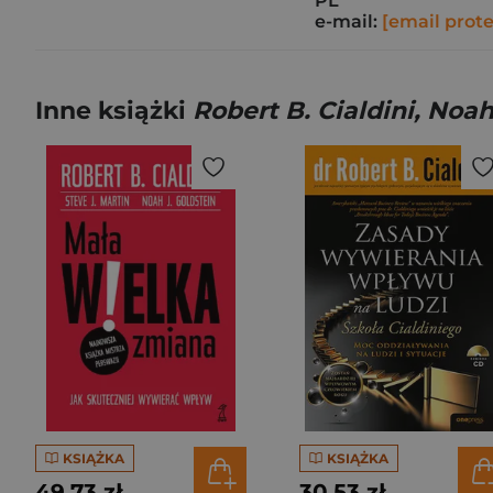
PL
e-mail:
[email prot
Inne książki
Robert B. Cialdini, Noa
KSIĄŻKA
KSIĄŻKA
49,73 zł
30,53 zł