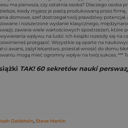
kcesu ma pierwsza, czy ostatnia osoba? Dlaczego osoba
ielsze, kiedy myjesz je pastą produkowaną przez firmę, 
dania domowe, szef dostrzegał twój prawdziwy potencjał, a
alizowane i rozszerzone wydanie klasycznego, międzynar
azji, zawiera wiele wartościowych spostrzeżeń, które p
 wywierania wpływu na ludzi. Ich książki rozeszły się na
powinieneś przegapić. Wszystkie są oparte na naukowy
ał ci awans, zażył lekarstwo, przestał wnosić do domu bło
howaniu mogą mieć ogromny wpływ na twój sukces. *** To
siążki
TAK! 60 sekretów nauki perswazj
oah Goldstein
,
Steve Martin