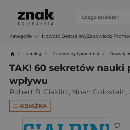
Kategorie
Nowości
Bestsellery
Zapowiedzi
Promo
Katalog
Czas wolny i poradniki
Rozwój o
TAK! 60 sekretów nauki 
wpływu
Robert B. Cialdini
,
Noah Goldstein
,
KSIĄŻKA