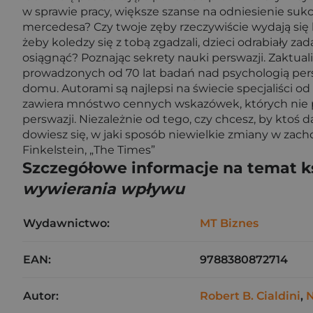
w sprawie pracy, większe szanse na odniesienie su
mercedesa? Czy twoje zęby rzeczywiście wydają się b
żeby koledzy się z tobą zgadzali, dzieci odrabiały za
osiągnąć? Poznając sekrety nauki perswazji. Zaktu
prowadzonych od 70 lat badań nad psychologią persw
domu. Autorami są najlepsi na świecie specjaliści od
zawiera mnóstwo cennych wskazówek, których nie 
perswazji. Niezależnie od tego, czy chcesz, by ktoś d
dowiesz się, w jaki sposób niewielkie zmiany w zac
Finkelstein, „The Times”
Szczegółowe informacje na temat k
wywierania wpływu
Wydawnictwo:
MT Biznes
EAN:
9788380872714
Autor:
Robert B. Cialdini
,
N