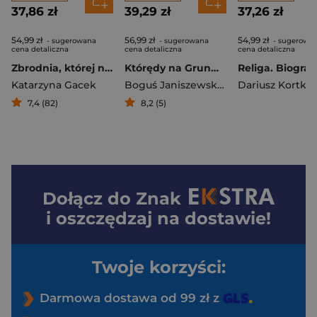
37,86 zł
39,29 zł
37,26 zł
54,99 zł
56,99 zł
54,99 zł
- sugerowana
- sugerowana
- sugerowa
cena detaliczna
cena detaliczna
cena detaliczna
Zbrodnia, której nie było
Którędy na Grunwald?
Katarzyna Gacek
Boguś Janiszewski
,
Agnieszka Jankow
Dariusz Kortko
7,4 (82)
8,2 (5)
Dołącz do
Znak
i oszczędzaj na dostawie!
Twoje korzyści:
Darmowa dostawa od 99 zł z