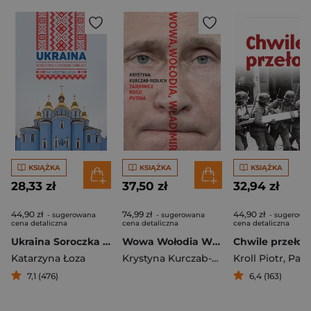
KSIĄŻKA
KSIĄŻKA
KSIĄŻKA
28,33 zł
37,50 zł
32,94 zł
44,90 zł
74,99 zł
44,90 zł
- sugerowana
- sugerowana
- sugerowa
cena detaliczna
cena detaliczna
cena detaliczna
Ukraina Soroczka i kiszone arbuzy
Wowa Wołodia Władimir Tajemnice Rosji Putina
Katarzyna Łoza
Krystyna Kurczab-Redlich
Kroll Piotr
,
Pawlina 
7,1 (476)
6,4 (163)