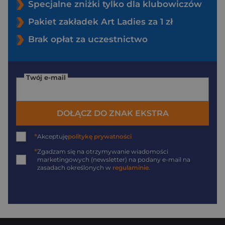
Specjalne zniżki tylko dla klubowiczów
Pakiet zakładek Art Ladies za 1 zł
Brak opłat za uczestnictwo
Twój e-mail
DOŁĄCZ DO ZNAK EKSTRA
*
Akceptuję
politykę prywatności
*
Zgadzam się na otrzymywanie wiadomości
marketingowych (newsletter) na podany
e-mail
na
zasadach określonych w
regulaminie
.