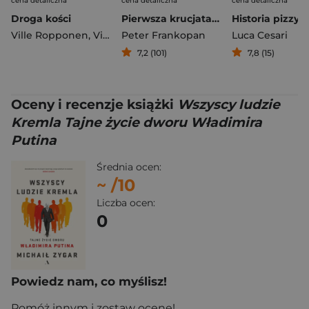
cena detaliczna
cena detaliczna
cena detaliczna
Droga kości
Pierwsza krucjata. Wezwanie ze Wschodu
Ville Ropponen
,
Ville-Juhani Sutinen
Peter Frankopan
Luca Cesari
7,2 (101)
7,8 (15)
Oceny i recenzje książki
Wszyscy ludzie
Kremla Tajne życie dworu Władimira
Putina
Średnia ocen:
~
/10
Liczba ocen:
0
Powiedz nam, co myślisz!
Pomóż innym i zostaw ocenę!