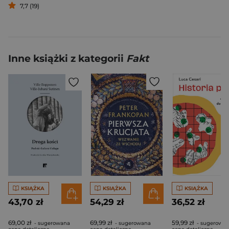
7,7 (19)
Inne książki z kategorii
Fakt
KSIĄŻKA
KSIĄŻKA
KSIĄŻKA
43,70 zł
54,29 zł
36,52 zł
69,00 zł
69,99 zł
59,99 zł
- sugerowana
- sugerowana
- sugerowa