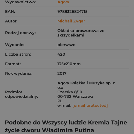
Wydawnictwo:
Agora
EAN:
9788326824715
Autor:
Michaił Zygar
Okładka broszurowa ze
Rodzaj oprawy:
skrzydełkami
Wydanie:
pierwsze
Liczba stron:
420
Format:
135x210mm
Rok wydania:
2017
Agora Książka i Muzyka sp. z
o.o
Podmiot
Czerska 8/10
odpowiedzialny:
00-732 Warszawa
PL
e-mail:
[email protected]
Podobne do Wszyscy ludzie Kremla Tajne
życie dworu Władimira Putina