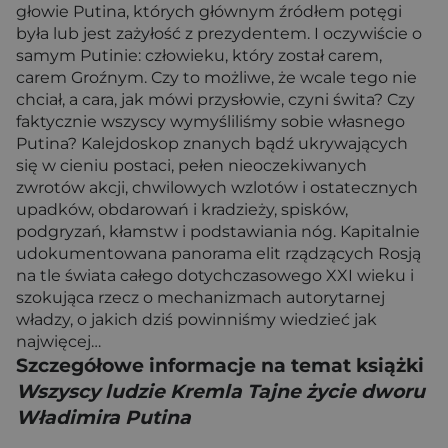
głowie Putina, których głównym źródłem potęgi
była lub jest zażyłość z prezydentem. I oczywiście o
samym Putinie: człowieku, który został carem,
carem Groźnym. Czy to możliwe, że wcale tego nie
chciał, a cara, jak mówi przysłowie, czyni świta? Czy
faktycznie wszyscy wymyśliliśmy sobie własnego
Putina? Kalejdoskop znanych bądź ukrywających
się w cieniu postaci, pełen nieoczekiwanych
zwrotów akcji, chwilowych wzlotów i ostatecznych
upadków, obdarowań i kradzieży, spisków,
podgryzań, kłamstw i podstawiania nóg. Kapitalnie
udokumentowana panorama elit rządzących Rosją
na tle świata całego dotychczasowego XXI wieku i
szokująca rzecz o mechanizmach autorytarnej
władzy, o jakich dziś powinniśmy wiedzieć jak
najwięcej…
Szczegółowe informacje na temat książki
Wszyscy ludzie Kremla Tajne życie dworu
Władimira Putina