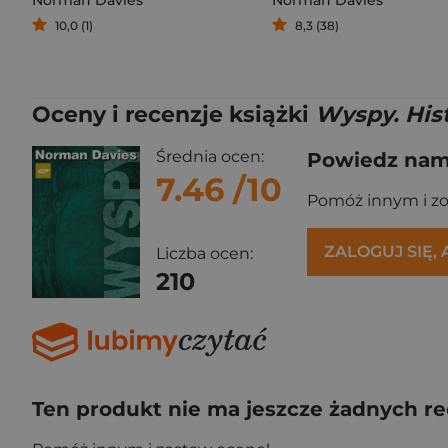
Norman Davies
Norman Davies
10,0 (1)
8,3 (38)
Oceny i recenzje książki
Wyspy. Hist
Średnia ocen:
Powiedz nam,
7.46
/10
Pomóż innym i z
ZALOGUJ SIĘ,
Liczba ocen:
210
Ten produkt nie ma jeszcze żadnych re