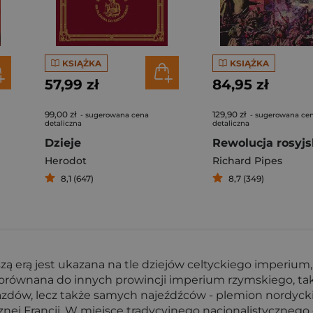
KSIĄŻKA
KSIĄŻKA
57,99 zł
84,95 zł
99,00 zł
129,90 zł
- sugerowana cena
- sugerowana ce
detaliczna
detaliczna
Dzieje
Rewolucja rosyjs
Herodot
Richard Pipes
8,1 (647)
8,7 (349)
 erą jest ukazana na tle dziejów celtyckiego imperium, 
 porównana do innych prowincji imperium rzymskiego, t
ajazdów, lecz także samych najeźdźców - plemion nordy
ej Francji. W miejsce tradycyjnego nacjonalistycznego o