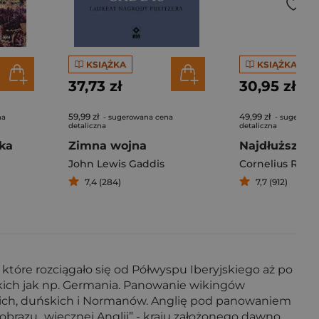
KSIĄŻKA
KSIĄŻKA
37,73 zł
30,95 zł
59,99 zł
49,99 zł
na
- sugerowana cena
- sugerowa
detaliczna
detaliczna
ka
Zimna wojna
John Lewis Gaddis
Cornelius Ryan
7,4 (284)
7,7 (912)
które rozciągało się od Półwyspu Iberyjskiego aż po
akich jak np. Germania. Panowanie wikingów
ckich, duńskich i Normanów. Anglię pod panowaniem
brazu „wiecznej Anglii” - kraju założonego dawno