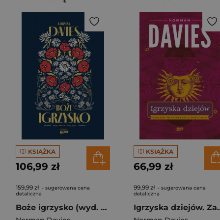
KSIĄŻKA
KSIĄŻKA
106,99 zł
66,99 zł
159,99 zł
99,99 zł
- sugerowana cena
- sugerowana cena
detaliczna
detaliczna
Boże igrzysko (wyd. 2026 - nowa okładka)
Igrzyska dziejów. Za