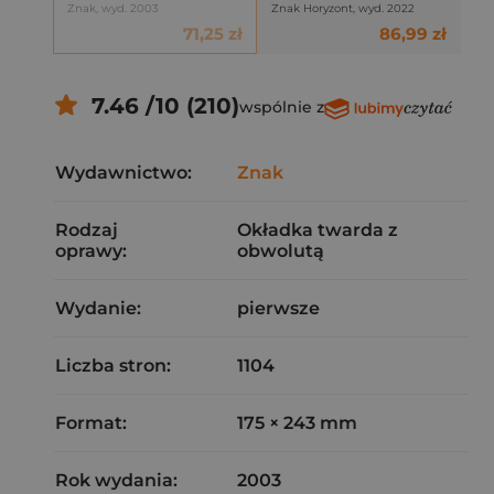
Znak, wyd. 2003
Znak Horyzont, wyd. 2022
71,25 zł
86,99 zł
7.46 /10 (210)
wspólnie z
Wydawnictwo:
Znak
Rodzaj
Okładka twarda z
oprawy:
obwolutą
Wydanie:
pierwsze
Liczba stron:
1104
Format:
175 × 243 mm
Rok wydania:
2003