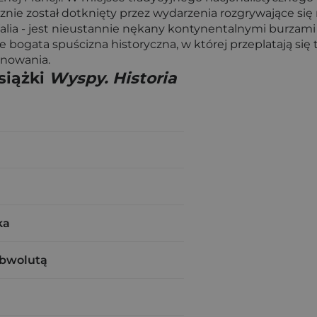
znie został dotknięty przez wydarzenia rozgrywające się
i Walia - jest nieustannie nękany kontynentalnymi burzam
 bogata spuścizna historyczna, w której przeplatają si
anowania.
siążki
Wyspy. Historia
ka
obwolutą