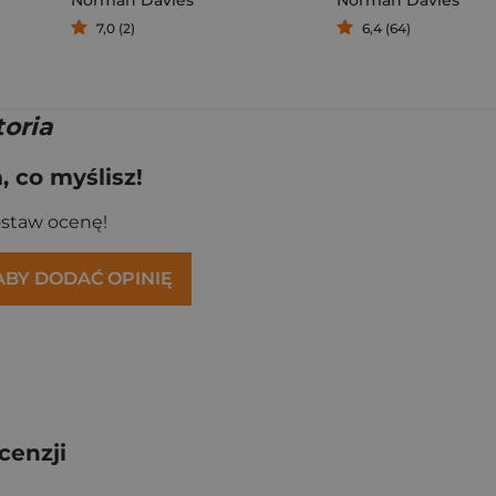
Norman Davies
Norman Davies
7,0 (2)
6,4 (64)
oria
 co myślisz!
ostaw ocenę!
 ABY DODAĆ OPINIĘ
cenzji