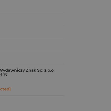
Wydawniczy Znak Sp. z o.o.
i 37
ected]