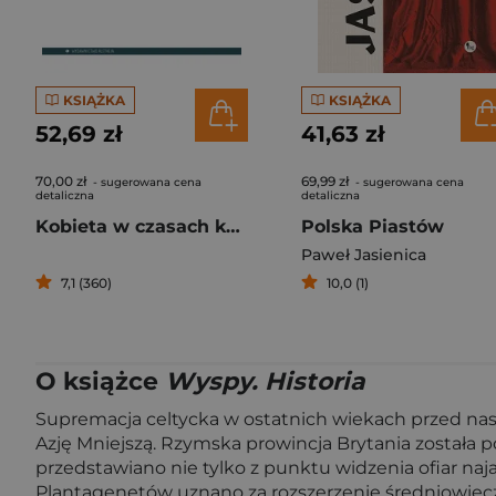
KSIĄŻKA
KSIĄŻKA
52,69 zł
41,63 zł
70,00 zł
69,99 zł
- sugerowana cena
- sugerowana cena
detaliczna
detaliczna
Kobieta w czasach katedr
Polska Piastów
Paweł Jasienica
7,1 (360)
10,0 (1)
O książce
Wyspy. Historia
Supremacja celtycka w ostatnich wiekach przed naszą
Azję Mniejszą. Rzymska prowincja Brytania została
przedstawiano nie tylko z punktu widzenia ofiar n
Plantagenetów uznano za rozszerzenie średniowieczn