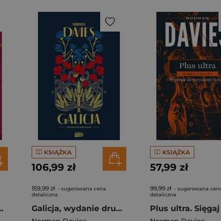
KSIĄŻKA
KSIĄŻKA
106,99 zł
57,99 zł
159,99 zł
99,99 zł
- sugerowana cena
- sugerowana cen
detaliczna
detaliczna
pasy historyka z historią
Galicja, wydanie drugie uzupełnione