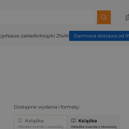
cje
Nasze zakładki
Książki ZNAK
Darmowa dostawa od 99
Dostępne wydania i formaty:
Książka
Książka
Okładka twarda z obwolutą
Okładka twarda z obwolutą