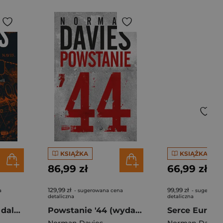
KSIĄŻKA
KSIĄŻKA
86,99 zł
66,99 zł
129,99 zł
99,99 zł
a
- sugerowana cena
- sugerowan
detaliczna
detaliczna
Plus ultra. Sięgaj dalej. Wyprawa na horyzonty historii
Powstanie '44 (wydanie 2024 okolicznościowe)