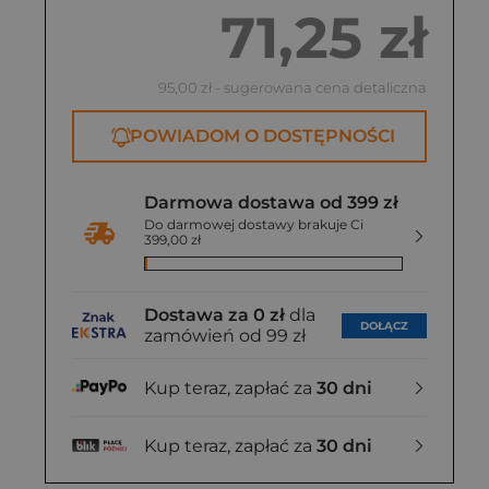
71,25 zł
95,00 zł
- sugerowana cena detaliczna
POWIADOM O DOSTĘPNOŚCI
Darmowa dostawa od 399 zł
Do darmowej dostawy brakuje Ci
399,00 zł
Dostawa za 0 zł
dla
DOŁĄCZ
zamówień od 99 zł
Kup teraz, zapłać za
30 dni
Kup teraz, zapłać za
30 dni