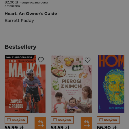
82,00 zł
- sugerowana cena
detaliczna
Heart. An Owner's Guide
Barrett Paddy
Bestsellery
KSIĄŻKA
KSIĄŻKA
KSIĄŻKA
55,99 zł
53,59 zł
66,80 zł