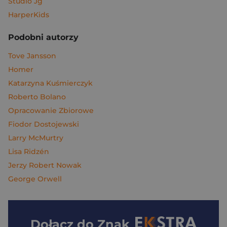
Studio Jg
HarperKids
Podobni autorzy
Tove Jansson
Homer
Katarzyna Kuśmierczyk
Roberto Bolano
Opracowanie Zbiorowe
Fiodor Dostojewski
Larry McMurtry
Lisa Ridzén
Jerzy Robert Nowak
George Orwell
Dołącz do
Znak