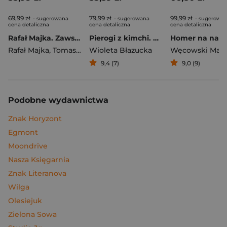
69,99 zł
79,99 zł
99,99 zł
- sugerowana
- sugerowana
- sugerowa
cena detaliczna
cena detaliczna
cena detaliczna
Rafał Majka. Zawsze z przodu. Rozmawia Tomasz Kalemba - książka z autografem
Pierogi z kimchi. Moje ulubione azjatyckie przepisy
Rafał Majka
,
Tomasz Kalemba
Wioleta Błazucka
Węcowski Mar
9,4 (7)
9,0 (9)
Podobne wydawnictwa
Znak Horyzont
Egmont
Moondrive
Nasza Księgarnia
Znak Literanova
Wilga
Olesiejuk
Zielona Sowa