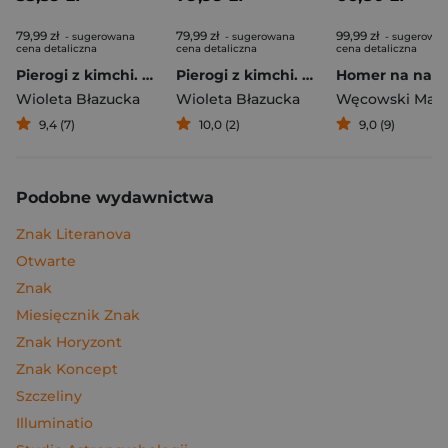
79,99 zł
79,99 zł
99,99 zł
- sugerowana
- sugerowana
- sugerowa
cena detaliczna
cena detaliczna
cena detaliczna
Pierogi z kimchi. Moje ulubione azjatyckie przepisy
Pierogi z kimchi. Moje ulubione azjatyckie przepisy - książka z autografem
Wioleta Błazucka
Wioleta Błazucka
Węcowski Mar
9,4 (7)
10,0 (2)
9,0 (9)
Podobne wydawnictwa
Znak Literanova
Otwarte
Znak
Miesięcznik Znak
Znak Horyzont
Znak Koncept
Szczeliny
Illuminatio