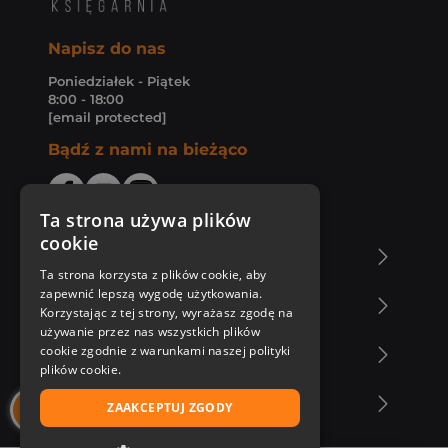
Napisz do nas
Poniedziałek - Piątek
8:00 - 18:00
[email protected]
Bądź z nami na bieżąco
Ta strona używa plików
cookie
O Księgarni Znak
Ta strona korzysta z plików cookie, aby
zapewnić lepszą wygodę użytkowania.
Zakupy u nas
Korzystając z tej strony, wyrażasz zgodę na
używanie przez nas wszystkich plików
cookie zgodnie z warunkami naszej polityki
Nasza oferta
plików cookie.
Nasi autorzy
ZAAKCEPTUJ ZGODY