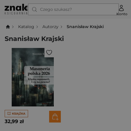
Czego szukasz?
Konto
Katalog
Autorzy
Snanisław Krajski
Snanisław Krajski
KSIĄŻKA
32,99 zł