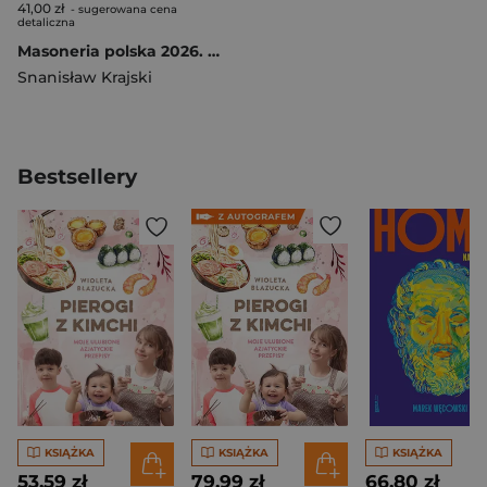
41,00 zł
- sugerowana cena
detaliczna
Masoneria polska 2026. Klęska masonerii...
Snanisław Krajski
Bestsellery
KSIĄŻKA
KSIĄŻKA
KSIĄŻKA
53,59 zł
79,99 zł
66,80 zł