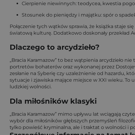
Cierpienie niewinnych: teodycea, kwestia pogo
Stosunek do pieniędzy i majątku: spór o spadek
Połączenie tych wątków sprawia, że książka staje się 
światową kulturę. Dodatkowo doskonały przekład A
Dlaczego to arcydzieło?
„Bracia Karamazow” to bez wątpienia arcydzieło nie ty
portretów bohaterów oraz wykonanej przez Dostojews
zesłanie na Syberię czy uzależnienie od hazardu, kt
sytuacje i zjawiska mające miejsce w XXI wieku. To u
ludzkiej wolności.
Dla miłośników klasyki
„Bracia Karamazow” mimo upływu lat wciągają czyteln
wybór dla miłośników głębszych przemyśleń filozofic
tylko powieść kryminalna, ale i traktat o wolności i p