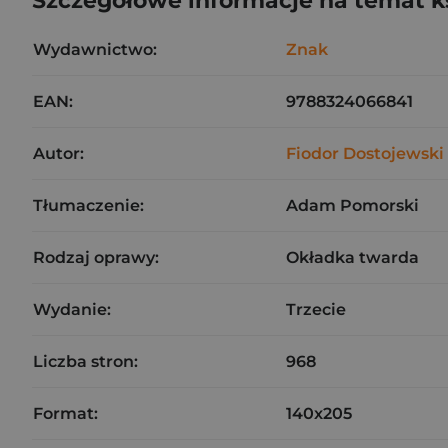
Szczegółowe informacje na temat k
Wydawnictwo:
Znak
EAN:
9788324066841
Autor:
Fiodor Dostojewski
Tłumaczenie:
Adam Pomorski
Rodzaj oprawy:
Okładka twarda
Wydanie:
Trzecie
Liczba stron:
968
Format:
140x205