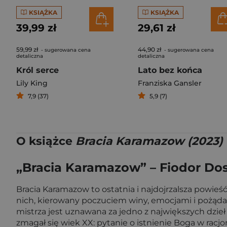
KSIĄŻKA
KSIĄŻKA
39,99 zł
29,61 zł
59,99 zł
44,90 zł
- sugerowana cena
- sugerowana cena
detaliczna
detaliczna
Król serce
Lato bez końca
Lily King
Franziska Gansler
7,9 (37)
5,9 (7)
O książce
Bracia Karamazow (2023)
„Bracia Karamazow” – Fiodor Do
Bracia Karamazow to ostatnia i najdojrzalsza powieść
nich, kierowany poczuciem winy, emocjami i pożąda
mistrza jest uznawana za jedno z największych dzie
zmagał się wiek XX: pytanie o istnienie Boga w racj