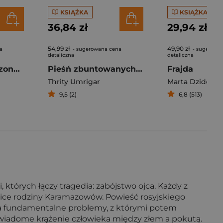
KSIĄŻKA
KSIĄŻKA
36,84 zł
29,94 zł
54,99 zł
49,90 zł
a
- sugerowana cena
- sugerowa
detaliczna
detaliczna
Chłopiec z odrodzonego miasta. Gdańska opowieść, Tom 2
Pieśń zbuntowanych serc
Frajda
Thrity Umrigar
Marta Dzido
9,5 (2)
6,8 (513)
 których łączy tragedia: zabójstwo ojca. Każdy z
ice rodziny Karamazowów. Powieść rosyjskiego
sza fundamentalne problemy, z którymi potem
eświadome krążenie człowieka między złem a pokutą.