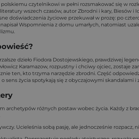
lskiemu czytelnikowi w pełni rozsmakować się w rozleg
 literatury wszech czasów, autor Zbrodni i kary, Biesów i 
 doświadczenia życiowe przekuwał w prozę: po czteroletn
 napisał Wspomnienia z domu umarłych, natomiast uzale
lizmu.
powieść?
rzalsze dzieło Fiodora Dostojewskiego, prawdziwej legend
włowicz Karamazow, rozpustny i chciwy ojciec, zostaje 
ącznie ten, kto trzyma narzędzie zbrodni. Część odpowied
ania o sens życia spotykają się z obyczajowymi skandala
tery
em archetypów różnych postaw wobec życia. Każdy z bra
.
porywczy. Ucieleśnia sobą pasję, ale jednocześnie rozpacz
telektualista. Reprezentuje poglądy ateistyczne, rozważa pr