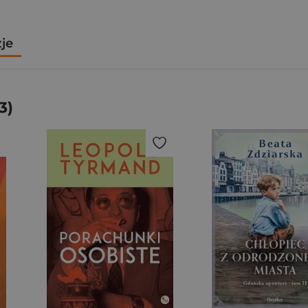
zje
3)