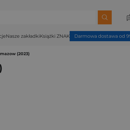
cje
Nasze zakładki
Książki ZNAK
Darmowa dostawa od 99
amazow (2023)
)