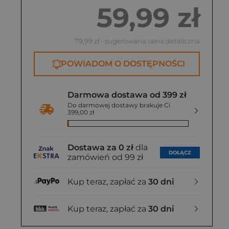
59,99 zł
79,99 zł
- sugerowana cena detaliczna
POWIADOM O DOSTĘPNOŚCI
Darmowa dostawa od 399 zł
Do darmowej dostawy brakuje Ci
399,00 zł
Dostawa za 0 zł
dla
DOŁĄCZ
zamówień od 99 zł
Kup teraz, zapłać za
30 dni
Kup teraz, zapłać za
30 dni