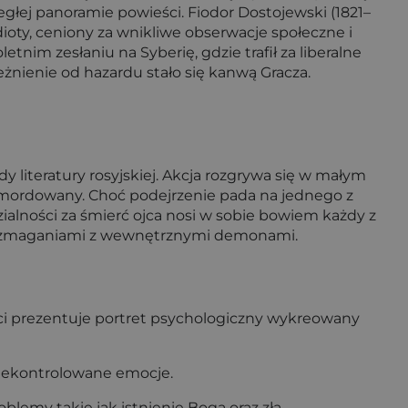
łej panoramie powieści. Fiodor Dostojewski (1821–
Idioty, ceniony za wnikliwe obserwacje społeczne i
im zesłaniu na Syberię, gdzie trafił za liberalne
żnienie od hazardu stało się kanwą Gracza.
y literatury rosyjskiej. Akcja rozgrywa się w małym
zamordowany. Choć podejrzenie pada na jednego z
zialności za śmierć ojca nosi w sobie bowiem każdy z
mi i zmaganiami z wewnętrznymi demonami.
ci prezentuje portret psychologiczny wykreowany
, niekontrolowane emocje.
oblemy takie jak istnienie Boga oraz zła.