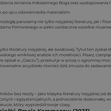
dzenia istnienia miłosiernego Boga oraz występowania na
 po ojcu odzwierciedla materializm.
rozległą panoramą nie tylko rosyjskiej literatury, jak i f
dama Pomorskiego w pełni uwidacznia wszelkie niuanse
lko literatury rosyjskiej, ale światowej. Tytuł ten zyskał 
kiego wnikliwej analizie ich moralności. Pisarz, czerp
óre opisał w „Graczu”), przekuł je w prozę o ogromnej mo
niwersalne arcydzieło również dziś zmusza do zadawania s
ików bez reszty – jako klasyka literatury rosyjskiej od 
znych i egzystencjalnych, a jednocześnie doskonałej, wc
okucie, który wyprzedził swoje czasy.