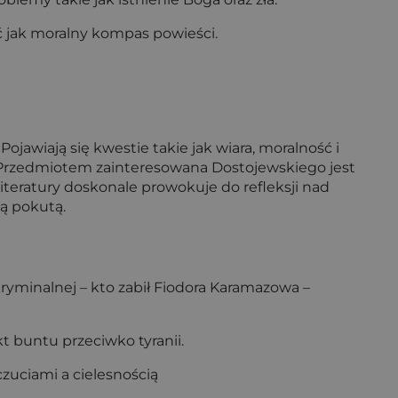
łać jak moralny kompas powieści.
jawiają się kwestie takie jak wiara, moralność i
ci. Przedmiotem zainteresowana Dostojewskiego jest
literatury doskonale prowokuje do refleksji nad
ą pokutą.
ryminalnej – kto zabił Fiodora Karamazowa –
t buntu przeciwko tyranii.
czuciami a cielesnością