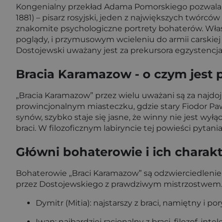
Kongenialny przekład Adama Pomorskiego pozwala po
1881) – pisarz rosyjski, jeden z największych twórców
znakomite psychologiczne portrety bohaterów. Własne
poglądy, i przymusowym wcieleniu do armii carskiej
Dostojewski uważany jest za prekursora egzystencja
Bracia Karamazow - o czym jest 
„Bracia Karamazow” przez wielu uważani są za najdoj
prowincjonalnym miasteczku, gdzie stary Fiodor Pa
synów, szybko staje się jasne, że winny nie jest wył
braci. W filozoficznym labiryncie tej powieści pyt
Główni bohaterowie i ich charak
Bohaterowie „Braci Karamazow” są odzwierciedleni
przez Dostojewskiego z prawdziwym mistrzostwem
Dymitr (Mitia): najstarszy z braci, namiętny i 
Iwan: najbardziej racjonalny z braci, filozof, in