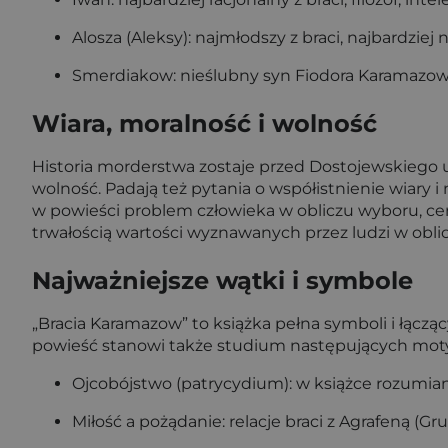
Alosza (Aleksy): najmłodszy z braci, najbardziej
Smerdiakow: nieślubny syn Fiodora Karamazowa,
Wiara, moralność i wolność
Historia morderstwa zostaje przed Dostojewskiego uż
wolność. Padają też pytania o współistnienie wiary 
w powieści problem człowieka w obliczu wyboru, ceny
trwałością wartości wyznawanych przez ludzi w obli
Najważniejsze wątki i symbole
„Bracia Karamazow” to książka pełna symboli i łącz
powieść stanowi także studium następujących mo
Ojcobójstwo (patrycydium): w książce rozumiane
Miłość a pożądanie: relacje braci z Agrafeną (Gr