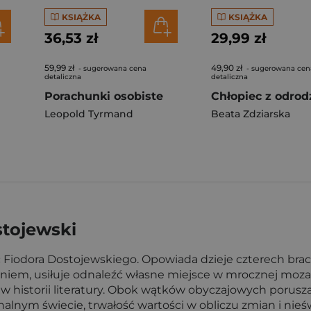
KSIĄŻKA
KSIĄŻKA
36,53 zł
29,99 zł
59,99 zł
49,90 zł
- sugerowana cena
- sugerowana cen
detaliczna
detaliczna
Porachunki osobiste
Leopold Tyrmand
Beata Zdziarska
stojewski
 Fiodora Dostojewskiego. Opowiada dzieje czterech braci,
niem, usiłuje odnaleźć własne miejsce w mrocznej moza
ł w historii literatury. Obok wątków obyczajowych poru
onalnym świecie, trwałość wartości w obliczu zmian i ni