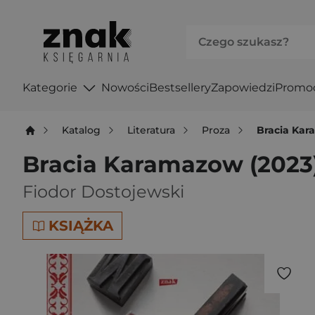
Kategorie
Nowości
Bestsellery
Zapowiedzi
Promo
Katalog
Literatura
Proza
Bracia Kar
Bracia Karamazow (2023
Fiodor Dostojewski
KSIĄŻKA