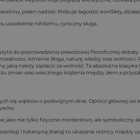
 niewinny, pełen nadziei. Próbuje łagodzić konflikty, dzia
 uosobienie nihilizmu, cyniczny sługa.
yta do poprowadzenia prawdziwej filozoficznej debaty. Po
i moralności, istnienie Boga, naturę władzy oraz wolnoś
, jaką należy zapłacić za wolność. Ta absolutna klasyka 
czu zmian oraz wiecznego krążenia między złem a przyszł
ących się wątków o podwójnym dnie. Oprócz głównej osi k
tywów:
 jako nie tylko fizyczne morderstwo, ale symboliczny ak
uszeńką) i Katarzyną (Katią) to ukazanie różnicy między u