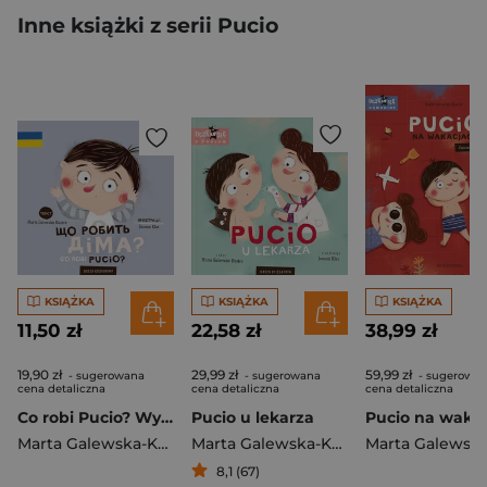
Inne książki z serii Pucio
KSIĄŻKA
KSIĄŻKA
KSIĄŻKA
11,50 zł
22,58 zł
38,99 zł
19,90 zł
29,99 zł
59,99 zł
- sugerowana
- sugerowana
- sugerowa
cena detaliczna
cena detaliczna
cena detaliczna
Co robi Pucio? Wydanie polsko-ukraińskie Що робить Діма?
Pucio u lekarza
Marta Galewska-Kustra
Marta Galewska-Kustra
8,1 (67)