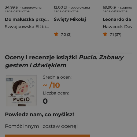
34,99 zł
12,00 zł
69,90 zł
- sugerowana
- sugerowana
- sugerowa
cena detaliczna
cena detaliczna
cena detaliczna
Do maluszka przyszły mrówki. Wierszyki do zabaw od rana do nocy
Święty Mikołaj
Leonardo da Vi
Szwajkowska Elżbieta
,
Szwajkowski Witold
Hawcock David
7,0 (2)
7,1 (37)
Oceny i recenzje książki
Pucio. Zabawy
gestem i dźwiękiem
Średnia ocen:
~
/10
Liczba ocen:
0
Powiedz nam, co myślisz!
Pomóż innym i zostaw ocenę!