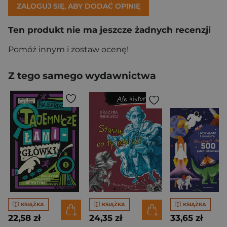
ZALOGUJ SIĘ, ABY DODAĆ OPINIĘ
Ten produkt nie ma jeszcze żadnych recenzji
Pomóż innym i zostaw ocenę!
Z tego samego wydawnictwa
KSIĄŻKA
KSIĄŻKA
KSIĄŻKA
22,58 zł
24,35 zł
33,65 zł