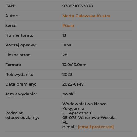
EAN:
9788310137838
Autor:
Marta Galewska-Kustra
Seria:
Pucio
Numer tomu:
13
Rodzaj oprawy:
Inna
Liczba stron:
28
Format:
13.0x13.0cm
Rok wydania:
2023
Data premiery:
2022-01-17
Język wydania:
polski
Wydawnictwo Nasza
Księgarnia
Podmiot
Ul. Apteczna 6
odpowiedzialny:
05-075 Warszawa-Wesoła
PL
e-mail:
[email protected]