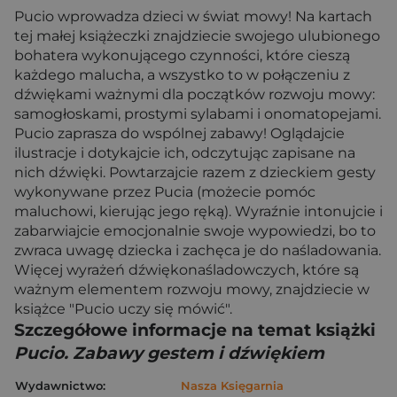
Pucio wprowadza dzieci w świat mowy! Na kartach
tej małej książeczki znajdziecie swojego ulubionego
bohatera wykonującego czynności, które cieszą
każdego malucha, a wszystko to w połączeniu z
dźwiękami ważnymi dla początków rozwoju mowy:
samogłoskami, prostymi sylabami i onomatopejami.
Pucio zaprasza do wspólnej zabawy! Oglądajcie
ilustracje i dotykajcie ich, odczytując zapisane na
nich dźwięki. Powtarzajcie razem z dzieckiem gesty
wykonywane przez Pucia (możecie pomóc
maluchowi, kierując jego ręką). Wyraźnie intonujcie i
zabarwiajcie emocjonalnie swoje wypowiedzi, bo to
zwraca uwagę dziecka i zachęca je do naśladowania.
Więcej wyrażeń dźwiękonaśladowczych, które są
ważnym elementem rozwoju mowy, znajdziecie w
książce "Pucio uczy się mówić".
Szczegółowe informacje na temat książki
Pucio. Zabawy gestem i dźwiękiem
Wydawnictwo:
Nasza Księgarnia