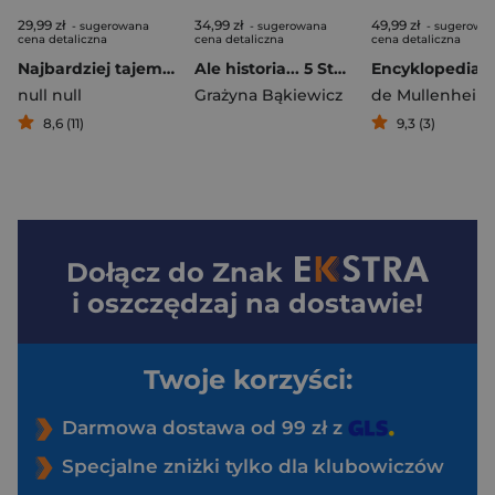
29,99 zł
34,99 zł
49,99 zł
- sugerowana
- sugerowana
- sugerowa
cena detaliczna
cena detaliczna
cena detaliczna
Najbardziej tajemnicze łamigłówki
Ale historia... 5 Stasiu, co ty robisz?
null null
Grażyna Bąkiewicz
8,6 (11)
9,3 (3)
Dołącz do
Znak
i oszczędzaj na dostawie!
Twoje korzyści:
Darmowa dostawa od 99 zł z
Specjalne zniżki tylko dla klubowiczów