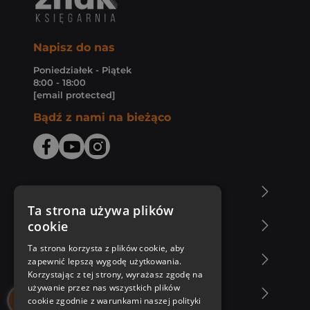
Napisz do nas
Poniedziałek - Piątek
8:00 - 18:00
[email protected]
Bądź z nami na bieżąco
O Księgarni Znak
Ta strona używa plików
cookie
Zakupy u nas
Ta strona korzysta z plików cookie, aby
Nasza oferta
zapewnić lepszą wygodę użytkowania.
Korzystając z tej strony, wyrażasz zgodę na
używanie przez nas wszystkich plików
Nasi autorzy
cookie zgodnie z warunkami naszej polityki