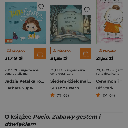
KSIĄŻKA
KSIĄŻKA
KSIĄŻKA
21,49 zł
31,35 zł
21,52 zł
29,99 zł
39,00 zł
29,90 zł
- sugerowana
- sugerowana
- sugerowa
cena detaliczna
cena detaliczna
cena detaliczna
Jadzia Pętelka robi siku
Siedem łóżek malutkiej popielicy
Barbara Supeł
Susanna Isern
Ulf Stark
7,7 (68)
7,4 (64)
O książce
Pucio. Zabawy gestem i
dźwiękiem