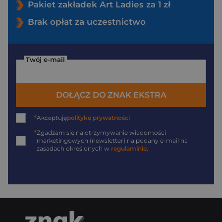
Pakiet zakładek Art Ladies za 1 zł
Brak opłat za uczestnictwo
Twój e-mail
DOŁĄCZ DO ZNAK EKSTRA
*
Akceptuję
politykę prywatności
*
Zgadzam się na otrzymywanie wiadomości
marketingowych (newsletter) na podany
e-mail
na
zasadach określonych w
regulaminie
.