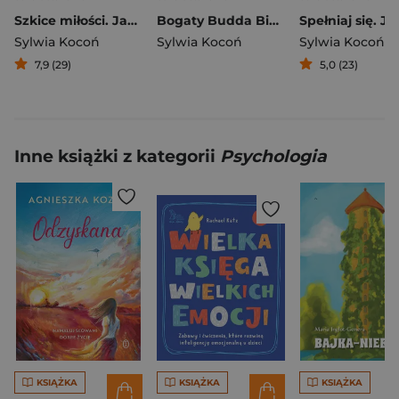
Szkice miłości. Jak odnaleźć drogę do siebie i swojego szczęścia
Bogaty Budda Bierz z życia to, co najlepsze
Sylwia Kocoń
Sylwia Kocoń
Sylwia Kocoń
7,9 (29)
5,0 (23)
Inne książki z kategorii
Psychologia
KSIĄŻKA
KSIĄŻKA
KSIĄŻKA