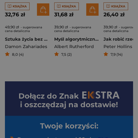
KSIĄŻKA
KSIĄŻKA
KSIĄŻKA
32,76 zł
31,68 zł
26,40 zł
49,90 zł
39,90 zł
39,90 zł
- sugerowana
- sugerowana
- sugerowa
cena detaliczna
cena detaliczna
cena detaliczna
Sztuka życia bez pośpiechu. Zapanuj nad chaosem, odzyskaj spokój umysłu i skup się na tym, co dla Ciebie najważniejsze
Myśl algorytmicznie. Jak łączyć analizę komputerową z ludzką kreatywnością i skuteczniej rozwiązywać problemy
Damon Zahariades
Albert Rutherford
Peter Hollins
8,0 (4)
7,5 (2)
7,9 (14)
Dołącz do
Znak
i oszczędzaj na dostawie!
Twoje korzyści: