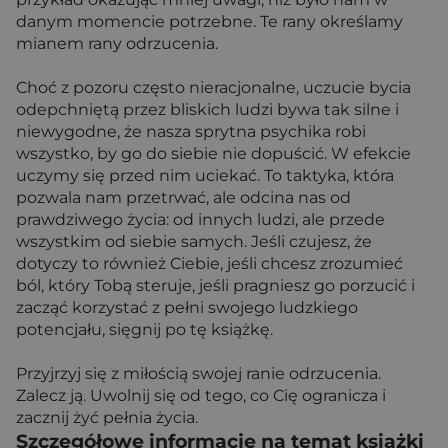
danym momencie potrzebne. Te rany określamy
mianem rany odrzucenia.
Choć z pozoru często nieracjonalne, uczucie bycia
odepchniętą przez bliskich ludzi bywa tak silne i
niewygodne, że nasza sprytna psychika robi
wszystko, by go do siebie nie dopuścić. W efekcie
uczymy się przed nim uciekać. To taktyka, która
pozwala nam przetrwać, ale odcina nas od
prawdziwego życia: od innych ludzi, ale przede
wszystkim od siebie samych. Jeśli czujesz, że
dotyczy to również Ciebie, jeśli chcesz zrozumieć
ból, który Tobą steruje, jeśli pragniesz go porzucić i
zacząć korzystać z pełni swojego ludzkiego
potencjału, sięgnij po tę książkę.
Przyjrzyj się z miłością swojej ranie odrzucenia.
Zalecz ją. Uwolnij się od tego, co Cię ogranicza i
zacznij żyć pełnia życia.
Szczegółowe informacje na temat książki