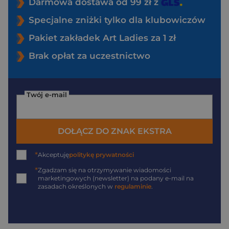
Darmowa dostawa od 99 zł z
Specjalne zniżki tylko dla klubowiczów
Pakiet zakładek Art Ladies za 1 zł
Brak opłat za uczestnictwo
Twój e-mail
DOŁĄCZ DO ZNAK EKSTRA
*
Akceptuję
politykę prywatności
*
Zgadzam się na otrzymywanie wiadomości
marketingowych (newsletter) na podany
e-mail
na
zasadach określonych w
regulaminie
.