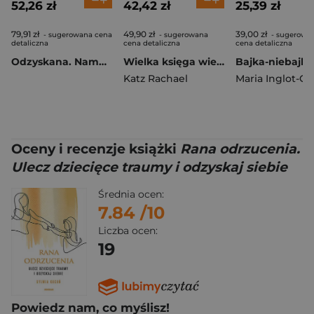
52,26 zł
42,42 zł
25,39 zł
79,91 zł
49,90 zł
39,00 zł
- sugerowana cena
- sugerowana
- sugerowa
detaliczna
cena detaliczna
cena detaliczna
Odzyskana. Namaluj słowami dobre życie
Wielka księga wielkich emocji. Zabawy i ćwiczenia, które rozwiną inteligencję emocjonalną u dzieci
Bajka-niebajka
Katz Rachael
Maria Inglot-G
Oceny i recenzje książki
Rana odrzucenia.
Ulecz dziecięce traumy i odzyskaj siebie
Średnia ocen:
7.84
/10
Liczba ocen:
19
Powiedz nam, co myślisz!