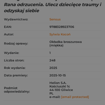
Rana odrzucenia. Ulecz dziecięce traumy i
odzyskaj siebie
Wydawnictwo:
Sensus
EAN:
9788328923706
Autor:
Sylwia Kocoń
Okładka broszurowa
Rodzaj oprawy:
(miękka)
Wydanie:
1
Liczba stron:
248
Rok wydania:
2025
Data premiery:
2025-10-15
Helion S.A.
Kościuszki 1c
Podmiot
44-100 Gliwice
odpowiedzialny:
PL
e-mail:
[email protected]