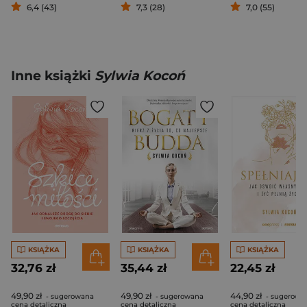
6,4 (43)
7,3 (28)
7,0 (55)
Inne książki
Sylwia Kocoń
KSIĄŻKA
KSIĄŻKA
KSIĄŻKA
32,76 zł
35,44 zł
22,45 zł
49,90 zł
49,90 zł
44,90 zł
- sugerowana
- sugerowana
- sugerowa
cena detaliczna
cena detaliczna
cena detaliczna