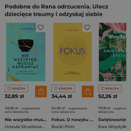
Podobne do Rana odrzucenia. Ulecz
dziecięce traumy i odzyskaj siebie
KSIĄŻKA
KSIĄŻKA
KSIĄŻKA
32,89 zł
34,44 zł
52,26 zł
49,90 zł
54,90 zł
79,91 zł
- sugerowana
- sugerowana
- sugerowan
cena detaliczna
cena detaliczna
detaliczna
Nie wszystko musisz naprawiać. O akceptacji siebie i mitach wokół psychoterapii
Fokus. O nawyku skupienia, który da ci czas na to, co ważne
Świętowanie ży
Urszula Struzikowska-Marynicz
Bucki Piotr
Ewa Woydyłło