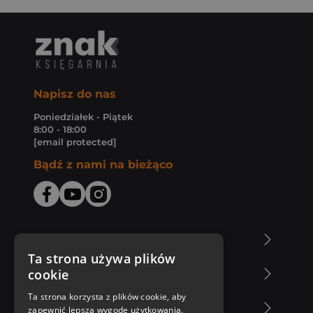
Napisz do nas
Poniedziałek - Piątek
8:00 - 18:00
[email protected]
Bądź z nami na bieżąco
O Księgarni Znak
Ta strona używa plików
cookie
Zakupy u nas
Ta strona korzysta z plików cookie, aby
Nasza oferta
zapewnić lepszą wygodę użytkowania.