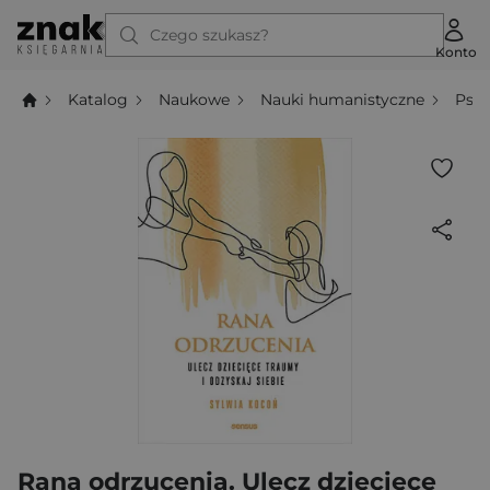
Czego szukasz?
Konto
Katalog
Naukowe
Nauki humanistyczne
Psyc
Rana odrzucenia. Ulecz dziecięce