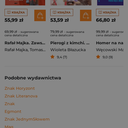
KSIĄŻKA
KSIĄŻKA
KSIĄŻKA
55,99 zł
53,59 zł
66,80 zł
69,99 zł
79,99 zł
99,99 zł
- sugerowana
- sugerowana
- sugerowa
cena detaliczna
cena detaliczna
cena detaliczna
Rafał Majka. Zawsze z przodu. Rozmawia Tomasz Kalemba - książka z autografem
Pierogi z kimchi. Moje ulubione azjatyckie przepisy
Rafał Majka
,
Tomasz Kalemba
Wioleta Błazucka
Węcowski Mar
9,4 (7)
9,0 (9)
Podobne wydawnictwa
Znak Horyzont
Znak Literanova
Znak
Egmont
Znak JednymSłowem
Mag