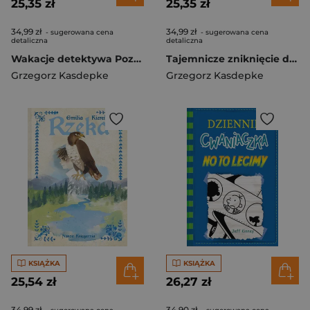
25,35 zł
25,35 zł
34,99 zł
34,99 zł
- sugerowana cena
- sugerowana cena
detaliczna
detaliczna
Wakacje detektywa Pozytywki
Tajemnicze zniknięcie detektywa Pozytywki
Grzegorz Kasdepke
Grzegorz Kasdepke
KSIĄŻKA
KSIĄŻKA
25,54 zł
26,27 zł
34,99 zł
34,90 zł