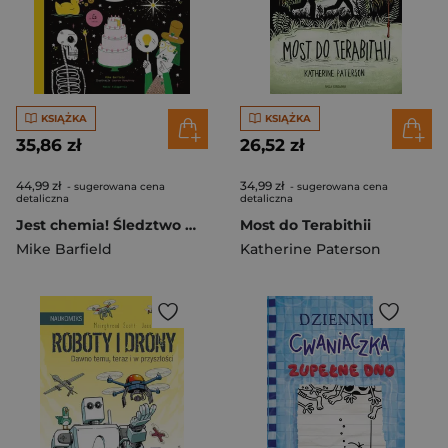
KSIĄŻKA
KSIĄŻKA
35,86 zł
26,52 zł
44,99 zł
34,99 zł
- sugerowana cena
- sugerowana cena
detaliczna
detaliczna
Jest chemia! Śledztwo w sprawie pierwiastków ukrytych w twoim domu
Most do Terabithii
Mike Barfield
Katherine Paterson