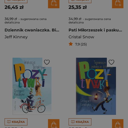
26,45 zł
25,35 zł
36,99 zł
34,99 zł
- sugerowana cena
- sugerowana cena
detaliczna
detaliczna
Dziennik cwaniaczka. Biała gorączka
Pati Miłorzeszek i paskudne ciasto zguby
Jeff Kinney
Cristal Snow
7,9 (25)
KSIĄŻKA
KSIĄŻKA