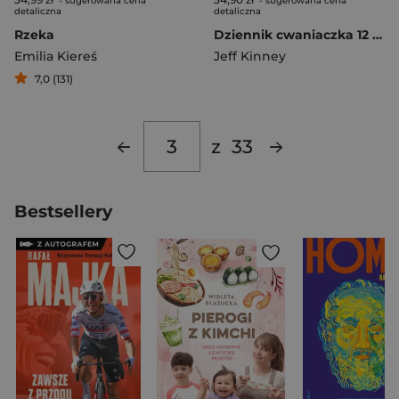
- sugerowana cena
- sugerowana cena
detaliczna
detaliczna
Rzeka
Dziennik cwaniaczka 12 No to lecimy
Emilia Kiereś
Jeff Kinney
7,0 (131)
z
33
Bestsellery