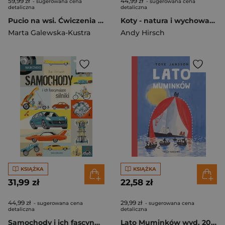
59,99 zł
44,99 zł
- sugerowana cena
- sugerowana cena
detaliczna
detaliczna
Pucio na wsi. Ćwiczenia rozumienia i mówienia dla dzieci wyd. 2025
Koty - natura i wychowanie. Naukomiks wyd. 2025
Marta Galewska-Kustra
Andy Hirsch
KSIĄŻKA
KSIĄŻKA
31,99 zł
22,58 zł
44,99 zł
29,99 zł
- sugerowana cena
- sugerowana cena
detaliczna
detaliczna
Samochody i ich fascynujące silniki. Naukomiks
Lato Muminków wyd. 2025