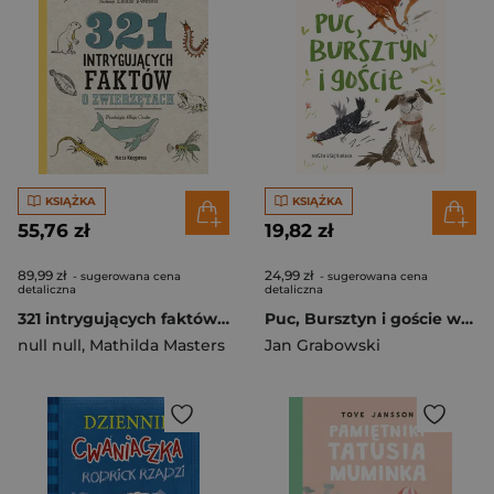
KSIĄŻKA
KSIĄŻKA
55,76 zł
19,82 zł
89,99 zł
24,99 zł
- sugerowana cena
- sugerowana cena
detaliczna
detaliczna
321 intrygujących faktów o zwierzętach. Superciekawe fakty wyd. 2025
Puc, Bursztyn i goście wyd. 2025
null null
,
Mathilda Masters
Jan Grabowski