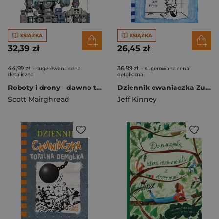
KSIĄŻKA
KSIĄŻKA
32,39 zł
26,45 zł
44,99 zł
36,99 zł
- sugerowana cena
- sugerowana cena
detaliczna
detaliczna
Roboty i drony - dawno temu, teraz i w przyszłości
Dziennik cwaniaczka Zupełne dno
Scott Mairghread
Jeff Kinney