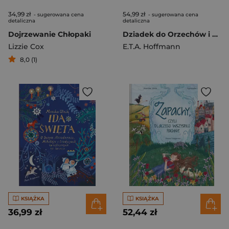
34,99 zł
54,99 zł
- sugerowana cena
- sugerowana cena
detaliczna
detaliczna
Dojrzewanie Chłopaki
Dziadek do Orzechów i Król Myszy
Lizzie Cox
E.T.A. Hoffmann
8,0 (1)
KSIĄŻKA
KSIĄŻKA
36,99 zł
52,44 zł