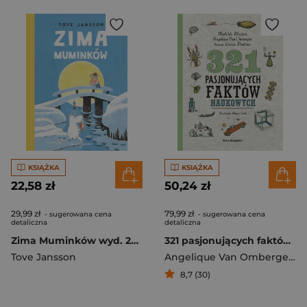
KSIĄŻKA
KSIĄŻKA
22,58 zł
50,24 zł
29,99 zł
79,99 zł
- sugerowana cena
- sugerowana cena
detaliczna
detaliczna
Zima Muminków wyd. 2024
321 pasjonujących faktów naukowych
Tove Jansson
Angelique Van Ombergen
,
M
8,7 (30)