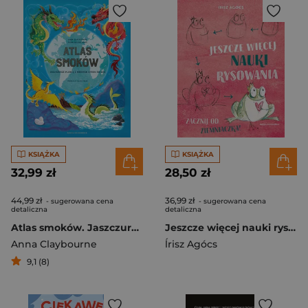
KSIĄŻKA
KSIĄŻKA
32,99 zł
28,50 zł
44,99 zł
36,99 zł
- sugerowana cena
- sugerowana cena
detaliczna
detaliczna
Atlas smoków. Jaszczurze plemię z różnych stron świata
Jeszcze więcej nauki rysowania. Zacznij od ziemniaczka
Anna Claybourne
ĺrisz Agócs
9,1 (8)