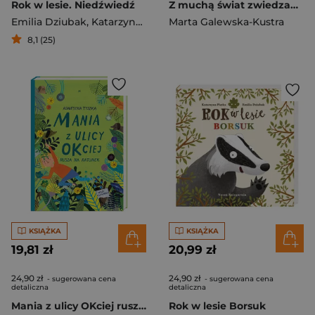
Rok w lesie. Niedźwiedź
Z muchą świat zwiedzamy i opowiadamy
Emilia Dziubak
,
Katarzyna Piętka
Marta Galewska-Kustra
8,1 (25)
KSIĄŻKA
KSIĄŻKA
19,81 zł
20,99 zł
24,90 zł
24,90 zł
- sugerowana cena
- sugerowana cena
detaliczna
detaliczna
Mania z ulicy OKciej rusza na ratunek
Rok w lesie Borsuk