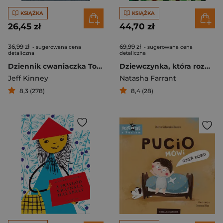
KSIĄŻKA
KSIĄŻKA
26,45 zł
44,70 zł
36,99 zł
69,99 zł
- sugerowana cena
- sugerowana cena
detaliczna
detaliczna
Dziennik cwaniaczka Totalna demolka
Dziewczynka, która rozmawiała z drzewami
Jeff Kinney
Natasha Farrant
8,3 (278)
8,4 (28)