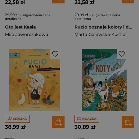
22,58 zł
22,58 zł
29,99 zł
29,99 zł
- sugerowana cena
- sugerowana cena
detaliczna
detaliczna
Oto jest Kasia
Pucio poznaje kolory i dźwięki wyd. 2025
Mira Jaworczakowa
Marta Galewska-Kustra
KSIĄŻKA
KSIĄŻKA
38,99 zł
30,89 zł