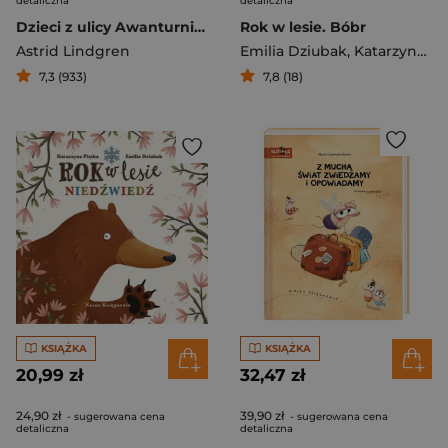
detaliczna
detaliczna
Dzieci z ulicy Awanturników
Rok w lesie. Bóbr
Astrid Lindgren
Emilia Dziubak
,
Katarzyna Piętka
7,3 (933)
7,8 (18)
KSIĄŻKA
KSIĄŻKA
20,99 zł
32,47 zł
24,90 zł
39,90 zł
- sugerowana cena
- sugerowana cena
detaliczna
detaliczna