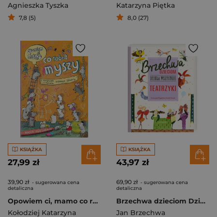
Agnieszka Tyszka
Katarzyna Piętka
7,8 (5)
8,0 (27)
KSIĄŻKA
KSIĄŻKA
27,99 zł
43,97 zł
39,90 zł
69,90 zł
- sugerowana cena
- sugerowana cena
detaliczna
detaliczna
Opowiem ci, mamo co robią myszy
Brzechwa dzieciom Dzieła wszystkie Teatrzyki
Kołodziej Katarzyna
Jan Brzechwa