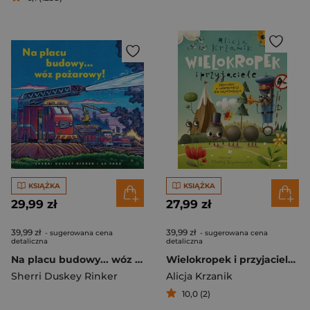
KSIĄŻKA
KSIĄŻKA
29,99 zł
27,99 zł
39,99 zł
39,99 zł
- sugerowana cena
- sugerowana cena
detaliczna
detaliczna
Na placu budowy... wóz pożarowy!
Wielokropek i przyjaciele. Opowieści o interpunkcji dla najmłodszych
Sherri Duskey Rinker
Alicja Krzanik
10,0 (2)