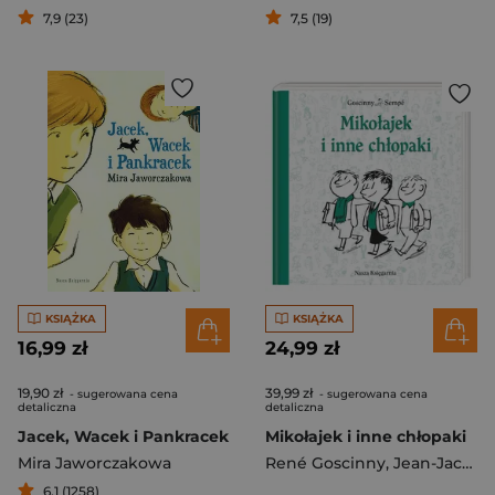
7,9 (23)
7,5 (19)
KSIĄŻKA
KSIĄŻKA
16,99 zł
24,99 zł
19,90 zł
39,99 zł
- sugerowana cena
- sugerowana cena
detaliczna
detaliczna
Jacek, Wacek i Pankracek
Mikołajek i inne chłopaki
Mira Jaworczakowa
René Goscinny
,
Jean-Jacques Sempé
6,1 (1258)