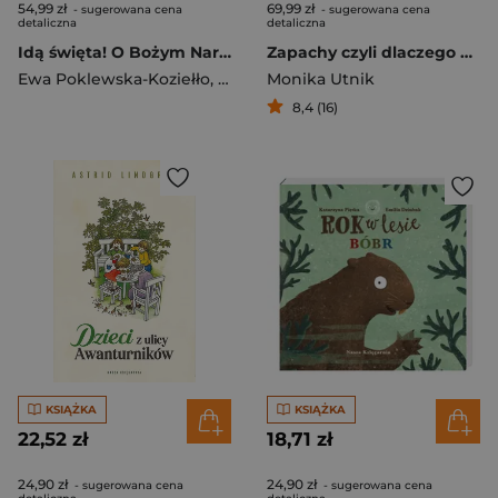
54,99 zł
69,99 zł
- sugerowana cena
- sugerowana cena
detaliczna
detaliczna
Idą święta! O Bożym Narodzeniu, Mikołaju i tradycjach świątecznych na świecie
Zapachy czyli dlaczego wszystko pachnie
Ewa Poklewska-Koziełło
,
Monika Utnik
Monika Utnik
8,4 (16)
KSIĄŻKA
KSIĄŻKA
22,52 zł
18,71 zł
24,90 zł
24,90 zł
- sugerowana cena
- sugerowana cena