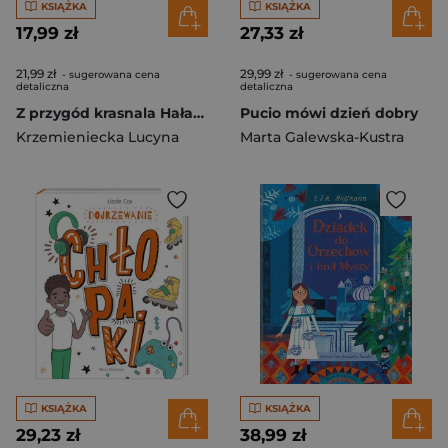
KSIĄŻKA
KSIĄŻKA
17,99 zł
27,33 zł
21,99 zł
29,99 zł
- sugerowana cena
- sugerowana cena
detaliczna
detaliczna
Z przygód krasnala Hałabały wyd. 2023
Pucio mówi dzień dobry
Krzemieniecka Lucyna
Marta Galewska-Kustra
KSIĄŻKA
KSIĄŻKA
29,23 zł
38,99 zł