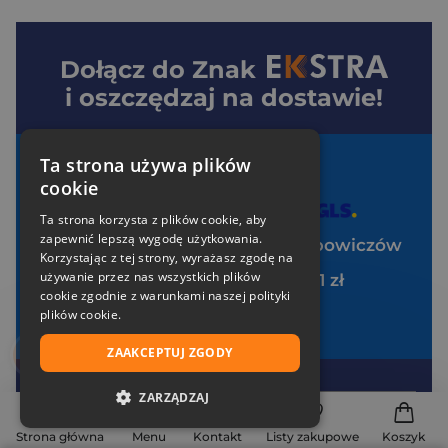
Dołącz do
Znak
i oszczędzaj na dostawie!
Twoje korzyści:
Ta strona używa plików
cookie
Darmowa dostawa od 99 zł z
Ta strona korzysta z plików cookie, aby
zapewnić lepszą wygodę użytkowania.
Specjalne zniżki tylko dla klubowiczów
Korzystając z tej strony, wyrażasz zgodę na
używanie przez nas wszystkich plików
Pakiet zakładek Art Ladies za 1 zł
cookie zgodnie z warunkami naszej polityki
Brak opłat za uczestnictwo
plików cookie.
ZAAKCEPTUJ ZGODY
Twój e-mail
ZARZĄDZAJ
NIEZBĘDNE
Strona główna
Menu
Kontakt
Listy zakupowe
Koszyk