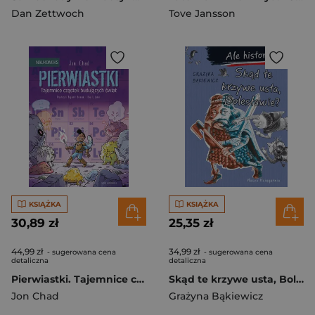
Dan Zettwoch
Tove Jansson
KSIĄŻKA
KSIĄŻKA
30,89 zł
25,35 zł
44,99 zł
34,99 zł
- sugerowana cena
- sugerowana cena
detaliczna
detaliczna
Pierwiastki. Tajemnice cząstek budujących świat. Naukomiks
Skąd te krzywe usta, Bolesławie? Ale historia... wyd. 2025
Jon Chad
Grażyna Bąkiewicz