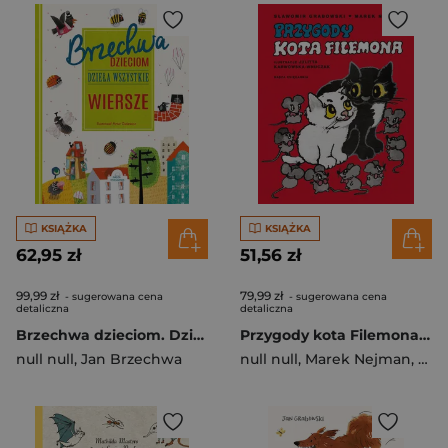
KSIĄŻKA
KSIĄŻKA
62,95 zł
51,56 zł
99,99 zł
79,99 zł
- sugerowana cena
- sugerowana cena
detaliczna
detaliczna
Brzechwa dzieciom. Dzieła wszystkie. Wiersze wyd. 2025
Przygody kota Filemona wyd. 2025
null null
,
Jan Brzechwa
null null
,
Marek Nejman
,
Sła