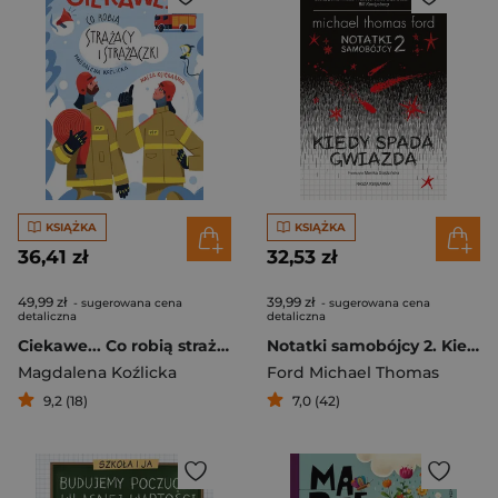
KSIĄŻKA
KSIĄŻKA
36,41 zł
32,53 zł
49,99 zł
39,99 zł
- sugerowana cena
- sugerowana cena
detaliczna
detaliczna
Ciekawe... Co robią strażacy i strażaczki
Notatki samobójcy 2. Kiedy spada gwiazda
Magdalena Koźlicka
Ford Michael Thomas
9,2 (18)
7,0 (42)